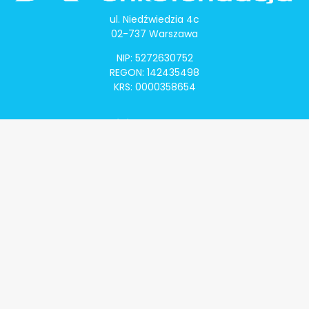
ul. Niedźwiedzia 4c
02-737 Warszawa
NIP: 5272630752
REGON: 142435498
KRS: 0000358654
Alivia Onkomapa
O projekcie
Lista placówek
Lista lekarzy
Programy lekowe
Klauzula informacyjna
Polityka prywatności
Regulamin
Kontakt
Alivia Onkofundacja