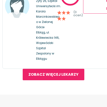
Zyty 26, Szpital
Uniwersytecki im.
Karola
(0
ocen)
Marcinkowskieg
o w Zielonej
Górze
Elbląg, ul.
Królewiecka 146,
Wojewódzki
Szpital
Zespolony w
Elblągu
ZOBACZ WIĘCEJ LEKARZY