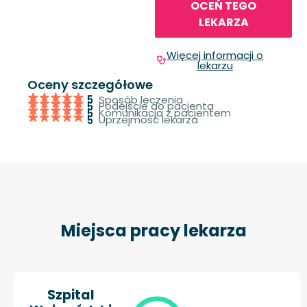
OCEŃ TEGO
LEKARZA
Więcej informacji o
lekarzu
Oceny szczegółowe
Sposób leczenia
5
Podejście do pacjenta
5
Komunikacja z pacjentem
5
Uprzejmość lekarza
5
Miejsca pracy lekarza
Szpital