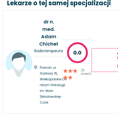
Lekarze o tej samej specjalizacji
dr n.
med.
Adam
Chicheł
Radioterapeuta
0.0
Poznań, ul.
(0
Garbary 15,
ocen)
Wielkopolskie Ce
ntrum Onkologii
im. Marii
Skłodowskiej-
Curie