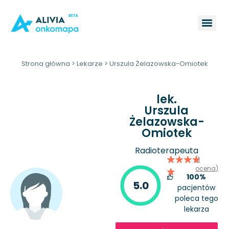
Strona główna
>
Lekarze
>
Urszula Żelazowska-Omiotek
lek.
Urszula
Żelazowska-
Omiotek
Radioterapeuta
(1
ocena)
100%
5.0
pacjentów
poleca tego
lekarza