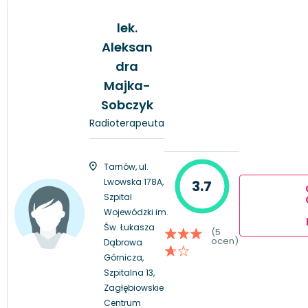
lek.
Aleksan
dra
Majka-
Sobczyk
Radioterapeuta
Tarnów, ul.
Lwowska 178A,
3.7
Szpital
Wojewódzki im.
Św. Łukasza
(5
ocen)
Dąbrowa
Górnicza,
Szpitalna 13,
Zagłębiowskie
Centrum