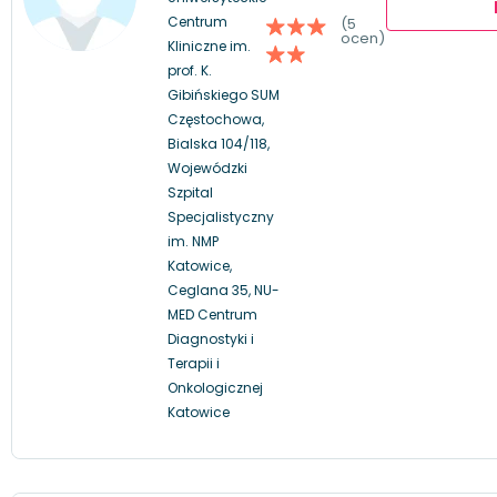
Centrum
(5
ocen)
Kliniczne im.
prof. K.
Gibińskiego SUM
Częstochowa,
Bialska 104/118,
Wojewódzki
Szpital
Specjalistyczny
im. NMP
Katowice,
Ceglana 35, NU-
MED Centrum
Diagnostyki i
Terapii i
Onkologicznej
Katowice