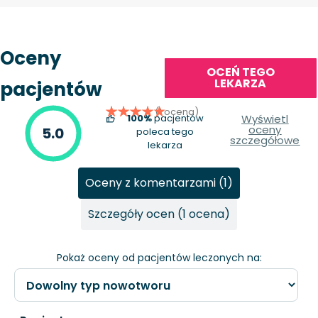
Oceny
OCEŃ TEGO
LEKARZA
pacjentów
(1 ocena)
100%
pacjentów
Wyświetl
oceny
5.0
poleca tego
szczegółowe
lekarza
Oceny z komentarzami (1)
Szczegóły ocen (1 ocena)
Pokaż oceny od pacjentów leczonych na: