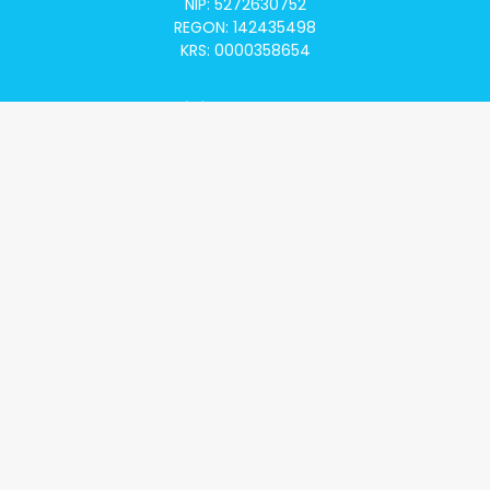
NIP: 5272630752
REGON: 142435498
KRS: 0000358654
Alivia Onkomapa
O projekcie
Lista placówek
Lista lekarzy
Programy lekowe
Klauzula informacyjna
Polityka prywatności
Regulamin
Kontakt
Alivia Onkofundacja
Poznaj naszą misję
Przeczytaj aktualności