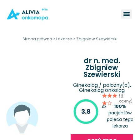
Strona główna
>
Lekarze
>
Zbigniew Szewierski
dr n. med.
Zbigniew
Szewierski
Ginekolog / położny(a),
Ginekolog onkolog
(4
oceny)
100%
3.8
pacjentów
poleca tego
lekarza