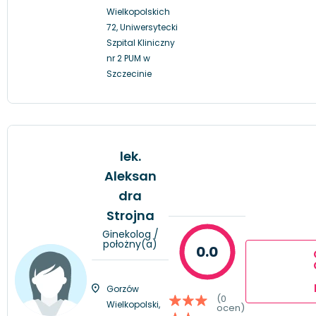
Wielkopolskich
72, Uniwersytecki
Szpital Kliniczny
nr 2 PUM w
Szczecinie
lek.
Aleksan
dra
Strojna
Ginekolog /
położny(a)
0.0
Gorzów
(0
Wielkopolski,
ocen)