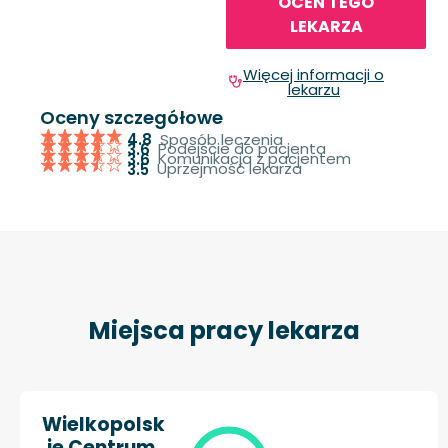
OCEŃ TEGO
LEKARZA
Więcej informacji o
lekarzu
Oceny szczegółowe
Sposób leczenia
4.8
Podejście do pacjenta
3.6
Komunikacja z pacjentem
3.6
Uprzejmość lekarza
3.5
Miejsca pracy lekarza
Wielkopolsk
ie Centrum