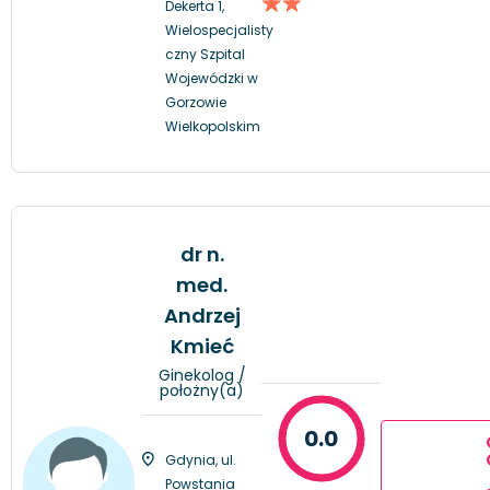
Dekerta 1,
Wielospecjalisty
czny Szpital
Wojewódzki w
Gorzowie
Wielkopolskim
dr n.
med.
Andrzej
Kmieć
Ginekolog /
położny(a)
0.0
Gdynia, ul.
Powstania