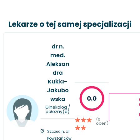
Lekarze o tej samej specjalizacji
dr n.
med.
Aleksan
dra
Kukla-
Jakubo
0.0
wska
Ginekolog /
położny(a)
(0
ocen)
Szczecin, al.
Powstańców