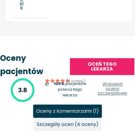
pi
e
Oceny
OCEŃ TEGO
LEKARZA
pacjentów
(4 oceny)
100%
pacjentów
Wyświetl
oceny
3.8
poleca tego
szczegółowe
lekarza
Oceny z komentarzami (1)
Szczegóły ocen (4 oceny)