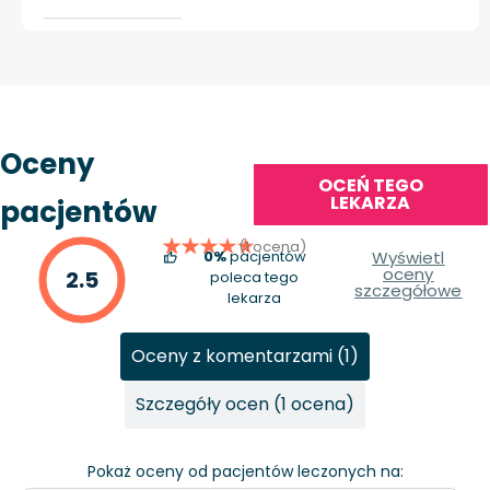
Oceny
OCEŃ TEGO
LEKARZA
pacjentów
(1 ocena)
0%
pacjentów
Wyświetl
oceny
2.5
poleca tego
szczegółowe
lekarza
Oceny z komentarzami (1)
Szczegóły ocen (1 ocena)
Pokaż oceny od pacjentów leczonych na: