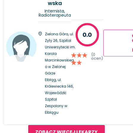
wska
Internista,
Radioterapeuta
0.0
Zielona Góra, ul.
Zyty 26, Szpital
Uniwersytecki im.
Karola
(0
ocen)
Marcinkowskieg
o w Zielonej
Górze
Elbląg, ul.
Królewiecka 146,
Wojewódzki
Szpital
Zespolony w
Elblągu
ZOBACZ WIĘCEJ LEKARZY