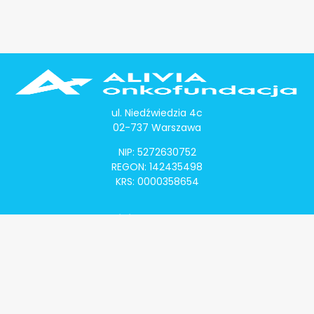
ul. Niedźwiedzia 4c
02-737 Warszawa
NIP: 5272630752
REGON: 142435498
KRS: 0000358654
Alivia Onkomapa
O projekcie
Lista placówek
Lista lekarzy
Programy lekowe