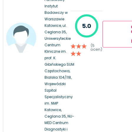
Instytut
Badawczy w
Warszawie
5.0
Katowice, ul.
Ceglana 35,
Uniwersyteckie
Centrum
(5
ocen)
Kliniczne im.
prof. K.
Gibińskiego SUM
Częstochowa,
Bialska 104/118,
Wojewódzki
Szpital
Specjalistyczny
im. NMP
Katowice,
Ceglana 35, NU-
MED Centrum
Diagnostyki i