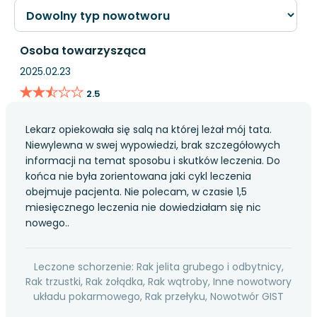
Osoba towarzysząca
2025.02.23
★★★★★
★★★★★
2.5
Lekarz opiekowała się salą na której leżał mój tata.
Niewylewna w swej wypowiedzi, brak szczegółowych
informacji na temat sposobu i skutków leczenia. Do
końca nie była zorientowana jaki cykl leczenia
obejmuje pacjenta. Nie polecam, w czasie 1,5
miesięcznego leczenia nie dowiedziałam się nic
nowego..
Leczone schorzenie: Rak jelita grubego i odbytnicy,
Rak trzustki, Rak żołądka, Rak wątroby, Inne nowotwory
układu pokarmowego, Rak przełyku, Nowotwór GIST