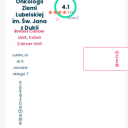
Onkologii
4.1
Ziemi
(411
Lubelskiej
ocen)
im. Św. Jana
z Dukli
Breast Cancer
Unit
,
Colon
Cancer Unit
O
Lublin, ul.
C
E
dr K.
Ń
Jaczew
skiego 7
P
o
k
a
ż
n
a
m
a
pi
e