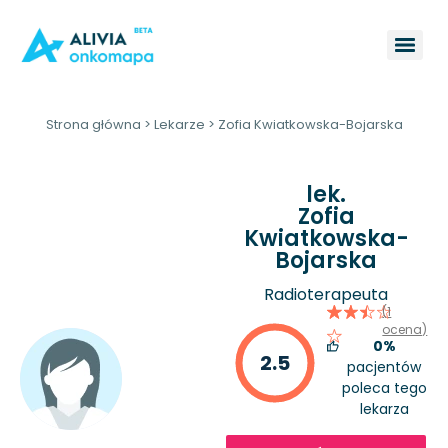
Strona główna
>
Lekarze
>
Zofia Kwiatkowska-Bojarska
lek.
Zofia
Kwiatkowska-
Bojarska
Radioterapeuta
(1
ocena)
0%
2.5
pacjentów
poleca tego
lekarza