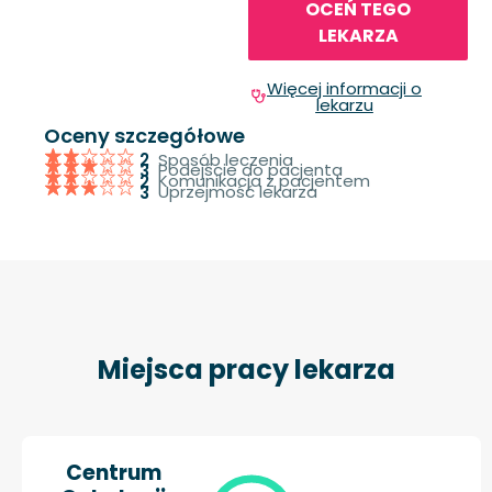
OCEŃ TEGO
LEKARZA
Więcej informacji o
lekarzu
Oceny szczegółowe
Sposób leczenia
2
Podejście do pacjenta
3
Komunikacja z pacjentem
2
Uprzejmość lekarza
3
Miejsca pracy lekarza
Centrum