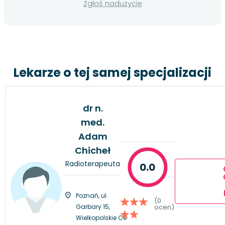
Zgłoś nadużycie
Lekarze o tej samej specjalizacji
dr n.
med.
Adam
Chicheł
Radioterapeuta
0.0
Poznań, ul.
(0
Garbary 15,
ocen)
Wielkopolskie Ce