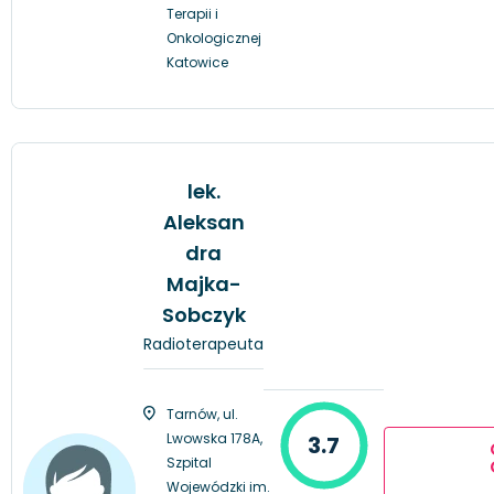
Terapii i
Onkologicznej
Katowice
lek.
Aleksan
dra
Majka-
Sobczyk
Radioterapeuta
Tarnów, ul.
Lwowska 178A,
3.7
Szpital
Wojewódzki im.