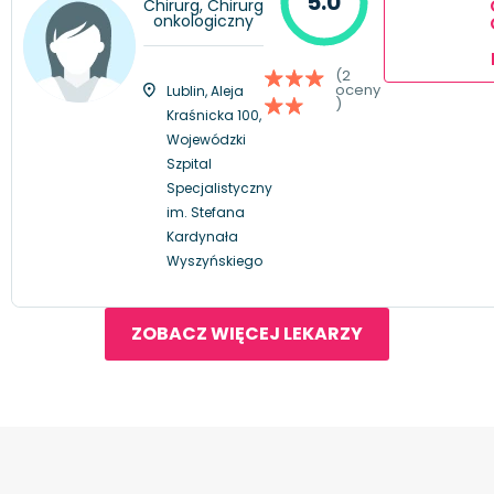
5.0
Chirurg, Chirurg
onkologiczny
(2
oceny
Lublin, Aleja
)
Kraśnicka 100,
Wojewódzki
Szpital
Specjalistyczny
im. Stefana
Kardynała
Wyszyńskiego
ZOBACZ WIĘCEJ LEKARZY