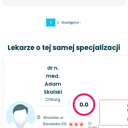
1
2
Następna ›
Lekarze o tej samej specjalizacji
dr n.
med.
Adam
Skalski
Chirurg
0.0
Wrocław, ul.
(0
Borowska 213,
ocen)