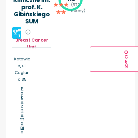
Kliniczne im.
(572
prof. K.
oceny)
Gibińskiego
SUM
#
1
Breast Cancer
Unit
O
C
Katowic
E
e, ul.
Ń
Ceglan
a 35
P
o
k
a
ż
n
a
m
a
pi
e