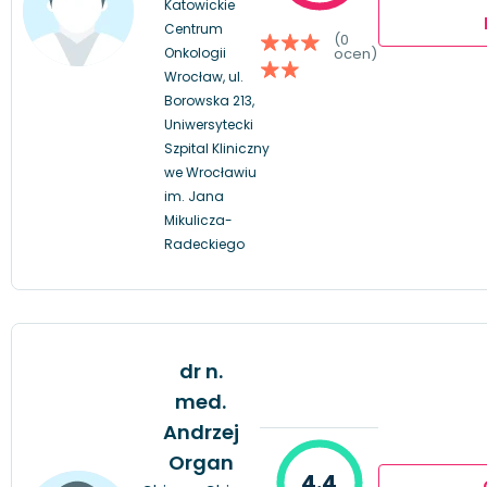
Katowickie
Centrum
(0
Onkologii
ocen)
Wrocław, ul.
Borowska 213,
Uniwersytecki
Szpital Kliniczny
we Wrocławiu
im. Jana
Mikulicza-
Radeckiego
dr n.
med.
Andrzej
Organ
4.4