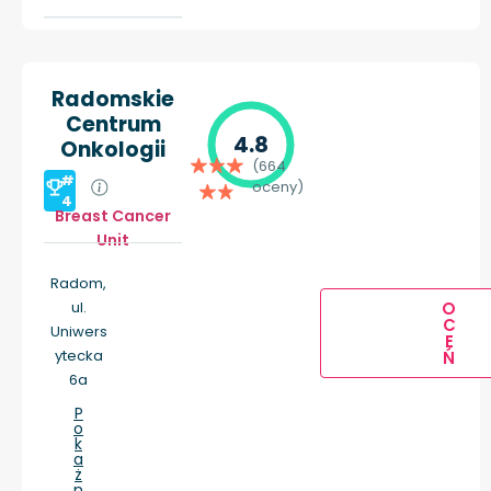
Radomskie
Centrum
4.8
Onkologii
(664
#
oceny)
4
Breast Cancer
Unit
Radom,
ul.
O
C
Uniwers
E
ytecka
Ń
6a
P
o
k
a
ż
n