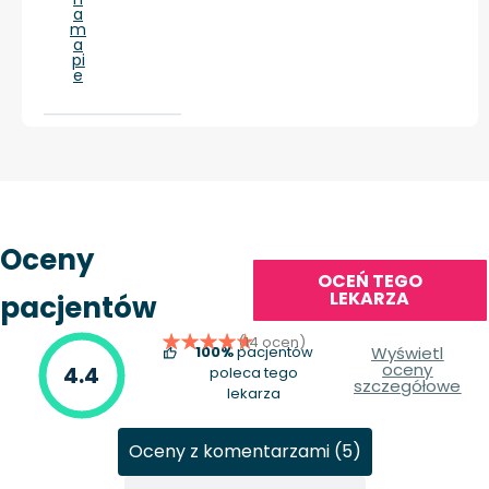
a
m
a
pi
e
Oceny
OCEŃ TEGO
LEKARZA
pacjentów
(14 ocen)
100%
pacjentów
Wyświetl
oceny
4.4
poleca tego
szczegółowe
lekarza
Oceny z komentarzami (5)