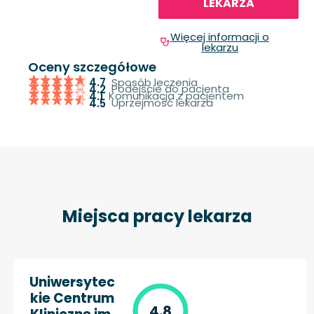
LEKARZA
Więcej informacji o
lekarzu
Oceny szczegółowe
Sposób leczenia
4.7
Podejście do pacjenta
4.2
Komunikacja z pacjentem
4.1
Uprzejmość lekarza
4.5
Miejsca pracy lekarza
Uniwersytec
kie Centrum
4.8