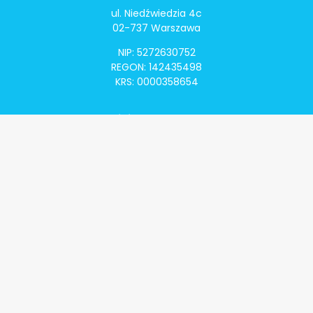
ul. Niedźwiedzia 4c
02-737 Warszawa
NIP: 5272630752
REGON: 142435498
KRS: 0000358654
Alivia Onkomapa
O projekcie
Lista placówek
Lista lekarzy
Programy lekowe
Klauzula informacyjna
Polityka prywatności
Regulamin
Kontakt
Alivia Onkofundacja