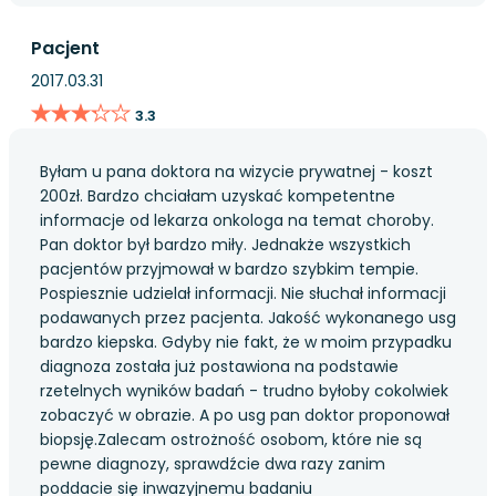
Pacjent
2017.03.31
★★★★★
★★★★★
3.3
Byłam u pana doktora na wizycie prywatnej - koszt
200zł. Bardzo chciałam uzyskać kompetentne
informacje od lekarza onkologa na temat choroby.
Pan doktor był bardzo miły. Jednakże wszystkich
pacjentów przyjmował w bardzo szybkim tempie.
Pospiesznie udzielał informacji. Nie słuchał informacji
podawanych przez pacjenta. Jakość wykonanego usg
bardzo kiepska. Gdyby nie fakt, że w moim przypadku
diagnoza została już postawiona na podstawie
rzetelnych wyników badań - trudno byłoby cokolwiek
zobaczyć w obrazie. A po usg pan doktor proponował
biopsję.Zalecam ostrożność osobom, które nie są
pewne diagnozy, sprawdźcie dwa razy zanim
poddacie się inwazyjnemu badaniu