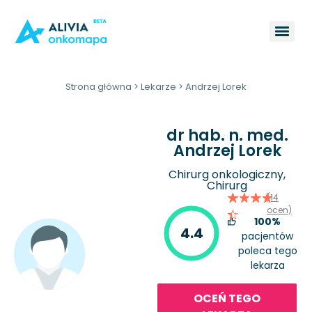
Strona główna
>
Lekarze
>
Andrzej Lorek
dr hab. n. med.
Andrzej Lorek
Chirurg onkologiczny,
Chirurg
(14
ocen)
100%
4.4
pacjentów
poleca tego
lekarza
OCEŃ TEGO