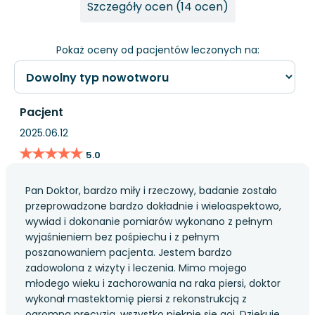
Szczegóły ocen (14 ocen)
Pokaż oceny od pacjentów leczonych na:
Pacjent
2025.06.12
★★★★★
★★★★★
5.0
Pan Doktor, bardzo miły i rzeczowy, badanie zostało
przeprowadzone bardzo dokładnie i wieloaspektowo,
wywiad i dokonanie pomiarów wykonano z pełnym
wyjaśnieniem bez pośpiechu i z pełnym
poszanowaniem pacjenta. Jestem bardzo
zadowolona z wizyty i leczenia. Mimo mojego
młodego wieku i zachorowania na raka piersi, doktor
wykonał mastektomię piersi z rekonstrukcją z
ogromną precyzją, wszystko pięknie się goi. Dziękuję.