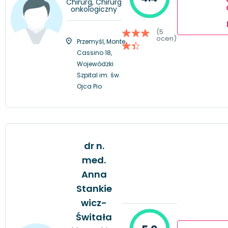
Chirurg, Chirurg
onkologiczny
(5
ocen)
Przemyśl, Monte
Cassino 18,
Wojewódzki
Szpital im. św.
Ojca Pio
dr n.
med.
Anna
Stankie
wicz-
Świtała