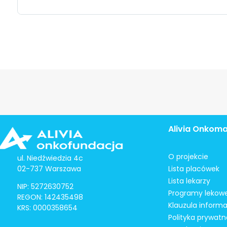
Alivia Onkom
O projekcie
ul. Niedźwiedzia 4c
02-737 Warszawa
Lista placówek
Lista lekarzy
NIP: 5272630752
Programy lekow
REGON: 142435498
Klauzula inform
KRS: 0000358654
Polityka prywatn