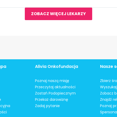
ZOBACZ WIĘCEJ LEKARZY
apa
Alivia Onkofundacja
Nasze s
Poznaj naszą misję
Zbierz śr
Przeczytaj aktualności
Wyszukaj 
Zostań Podopiecznym
Zobacz b
e
Przekaż darowiznę
Znajdź r
acyjna
Zadaj pytanie
Poznaj pr
ości
Spersonal