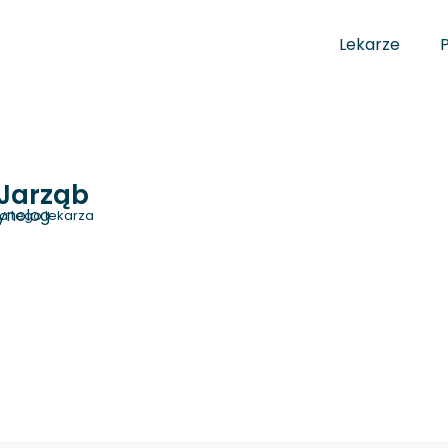
Lekarze
Jarząb
ynolog
a tego lekarza