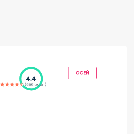
OCEŃ
4.4
(656 ocen)