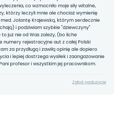
yleczenia, co wzmocniło moje siły witalne,
zy, którzy leczyli mnie ale chociaż wymienię
 med. Jolantę Krajewską, którym serdecznie
j pchają) i podziwiam szybkie "dziewczyny"
 już nie od Was zależy, (bo liche
 numery rejestracyjne aut z całej Polski
 za przydługą i zawiłą opinię ale dopiero
cia i lepiej dostrzega wysiłek i zaangażowanie
Pani profesor i wszystkim jej pracownikom.
Zgłoś nadużycie