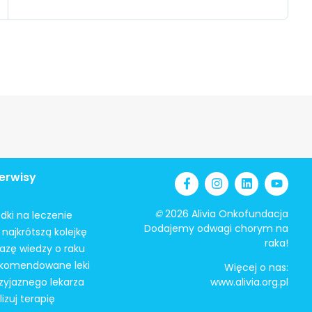
erwisy
©
2026 Alivia Onkofundacja
odki na leczenie
Dodajemy odwagi chorym na
najkrótszą kolejkę
raka!
azę wiedzy o raku
ekomendowane leki
Więcej o nas:
zyjaznego lekarza
www.alivia.org.pl
izuj terapię