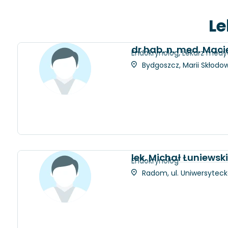
Le
dr hab. n. med. Maci
Endokrynolog, Lekarz medy
Bydgoszcz, Marii Skłodow
lek. Michał Łuniewski
Endokrynolog
Radom, ul. Uniwersytec