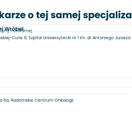
karze o tej samej specjaliza
ej Wróbel
cyny nuklearnej
skiej-Curie 9, Szpital Uniwersytecki nr 1 im. dr Antoniego Jurasza
ka 6a, Radomskie Centrum Onkologii