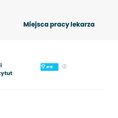
Miejsca pracy lekarza
i
#15
tytut