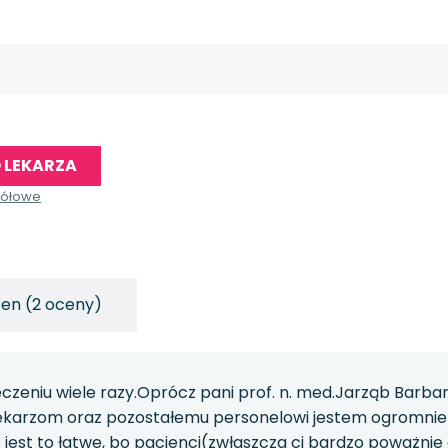
 LEKARZA
gółowe
cen (2 oceny)
zeniu wiele razy.Oprócz pani prof. n. med.Jarząb Barbary 
ekarzom oraz pozostałemu personelowi jestem ogromnie w
e jest to łatwe, bo pacjenci(zwłaszcza ci bardzo poważnie 