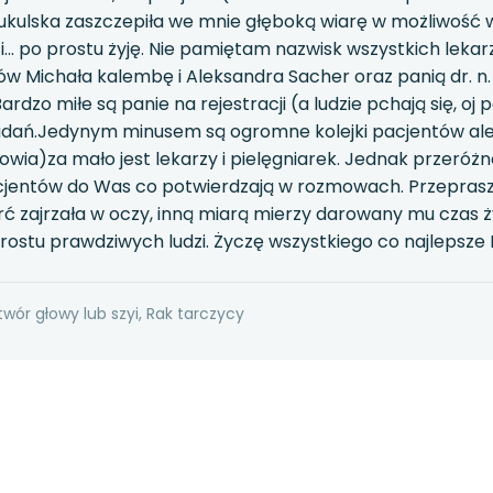
ukulska zaszczepiła we mnie głęboką wiarę w możliwość w
i... po prostu żyję. Nie pamiętam nazwisk wszystkich lekar
w Michała kalembę i Aleksandra Sacher oraz panią dr. n.
Bardzo miłe są panie na rejestracji (a ludzie pchają się, o
dań.Jedynym minusem są ogromne kolejki pacjentów ale to
owia)za mało jest lekarzy i pielęgniarek. Jednak przeróżne
cjentów do Was co potwierdzają w rozmowach. Przepraszam
ć zajrzała w oczy, inną miarą mierzy darowany mu czas ży
prostu prawdziwych ludzi. Życzę wszystkiego co najlepsze 
wór głowy lub szyi, Rak tarczycy