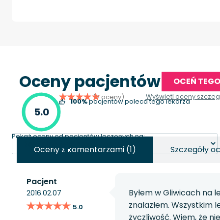
Oceny pacjentów
OCEŃ TEGO
Wyświetl oceny szcze
(2 oceny)
100%
pacjentów poleca tego lekarza
5.0
Pokaż oceny od pacjentów leczonych na:
Oceny z komentarzami (1)
Szczegóły o
Pacjent
Byłem w Gliwicach na lec
2016.02.07
★★★★★
★★★★★
znalazłem. Wszystkim l
5.0
życzliwość. Wiem, że ni