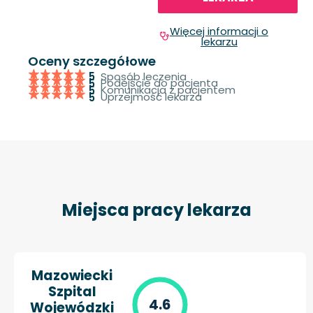
Więcej informacji o
lekarzu
Oceny szczegółowe
Sposób leczenia
5
Podejście do pacjenta
5
Komunikacja z pacjentem
5
Uprzejmość lekarza
5
Miejsca pracy lekarza
Mazowiecki
Szpital
4.6
Wojewódzki