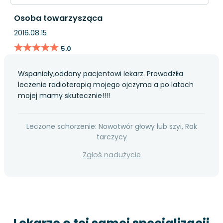
Osoba towarzysząca
2016.08.15
★★★★★
★★★★★
5.0
Wspaniały,oddany pacjentowi lekarz. Prowadziła
leczenie radioterapią mojego ojczyma a po latach
mojej mamy skutecznie!!!!
Leczone schorzenie: Nowotwór głowy lub szyi, Rak
tarczycy
Zgłoś nadużycie