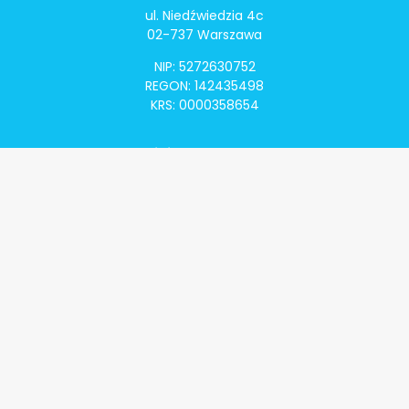
ul. Niedźwiedzia 4c
02-737 Warszawa
NIP: 5272630752
REGON: 142435498
KRS: 0000358654
Alivia Onkomapa
O projekcie
Lista placówek
Lista lekarzy
Programy lekowe
Klauzula informacyjna
Polityka prywatności
Regulamin
Kontakt
Alivia Onkofundacja