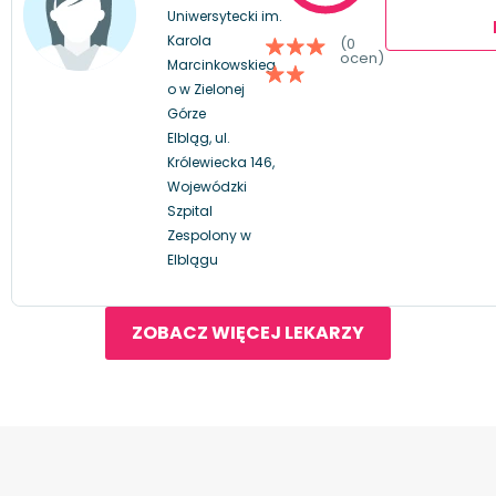
Uniwersytecki im.
Karola
(0
ocen)
Marcinkowskieg
o w Zielonej
Górze
Elbląg, ul.
Królewiecka 146,
Wojewódzki
Szpital
Zespolony w
Elblągu
ZOBACZ WIĘCEJ LEKARZY