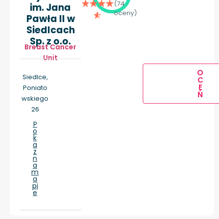
(74
im. Jana
oceny)
Pawła II w
Siedlcach
Sp. z o.o.
Breast Cancer
Unit
O
Siedlce,
C
E
Poniato
Ń
wskiego
26
P
o
k
a
ż
n
a
m
a
pi
e