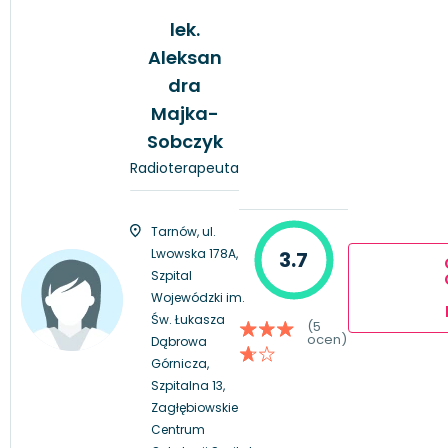
lek.
Aleksan
dra
Majka-
Sobczyk
Radioterapeuta
Tarnów, ul.
Lwowska 178A,
3.7
Szpital
Wojewódzki im.
Św. Łukasza
(5
ocen)
Dąbrowa
Górnicza,
Szpitalna 13,
Zagłębiowskie
Centrum