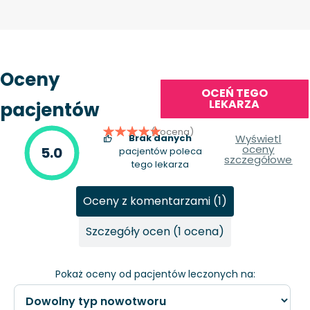
Oceny
OCEŃ TEGO
LEKARZA
pacjentów
(1 ocena)
Brak danych
Wyświetl
oceny
5.0
pacjentów poleca
szczegółowe
tego lekarza
Oceny z komentarzami (1)
Szczegóły ocen (1 ocena)
Pokaż oceny od pacjentów leczonych na: