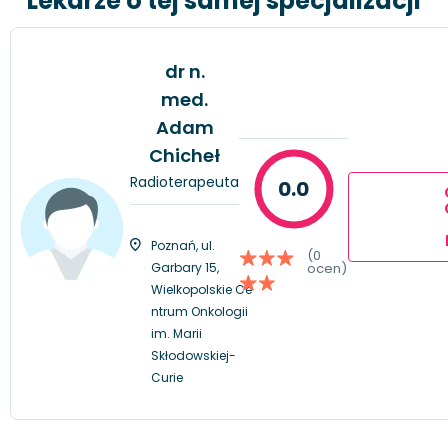
Lekarze o tej samej specjalizacji
dr n.
med.
Adam
Chicheł
Radioterapeuta
0.0
Poznań, ul.
(0
Garbary 15,
ocen)
Wielkopolskie Ce
ntrum Onkologii
im. Marii
Skłodowskiej-
Curie