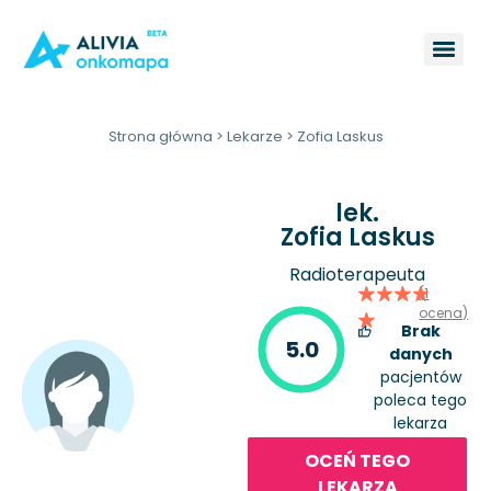
Strona główna
>
Lekarze
>
Zofia Laskus
lek.
Zofia Laskus
Radioterapeuta
(1
ocena)
Brak
5.0
danych
pacjentów
poleca tego
lekarza
OCEŃ TEGO
LEKARZA