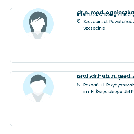
dr n. med. Agnieszk
Internista, Onkolog kliniczn
Szczecin, al. Powstańców
Szczecinie
prof. dr hab. n. med.
Hematolog, Onkolog klinic
Poznań, ul. Przybyszewsk
im. H. Święcickiego UM 