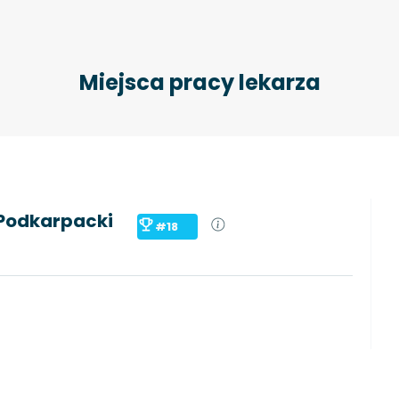
Miejsca pracy lekarza
 Podkarpacki
#18