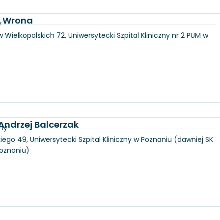
a Wrona
y
 Wielkopolskich 72, Uniwersytecki Szpital Kliniczny nr 2 PUM w
 Andrzej Balcerzak
zny
iego 49, Uniwersytecki Szpital Kliniczny w Poznaniu (dawniej SK
Poznaniu)