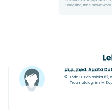
Hodgkina, Inne nowotwory 
Le
dr n. med. Agata D
Internista
Łódź, ul. Pabianicka 62
Traumatologii im. M. Ko