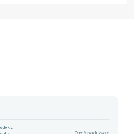
ewlekła
Zgłoś nadużycie
oroba