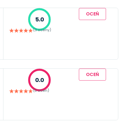
OCEŃ
5.0
(3 oceny)
OCEŃ
0.0
(0 ocen)