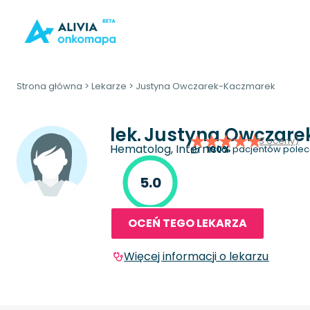
Strona główna
>
Lekarze
>
Justyna Owczarek-Kaczmarek
lek.
Justyna Owczare
(3 oceny)
Hematolog, Internista
100%
pacjentów polec
5.0
OCEŃ TEGO LEKARZA
Więcej informacji o lekarzu