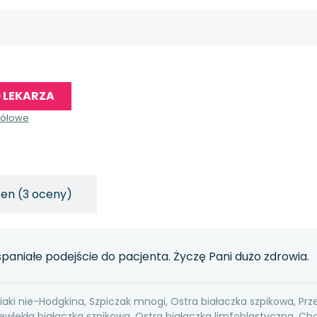
 LEKARZA
gółowe
cen (3 oceny)
aniałe podejście do pacjenta. Życzę Pani dużo zdrowia.
aki nie-Hodgkina, Szpiczak mnogi, Ostra białaczka szpikowa, Prz
ewlekła białaczka szpikowa, Ostra białaczka limfoblastyczna, Ch