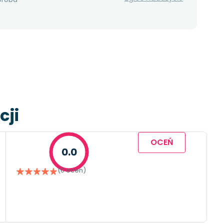
cji
OCEŃ
0.0
(0 ocen)