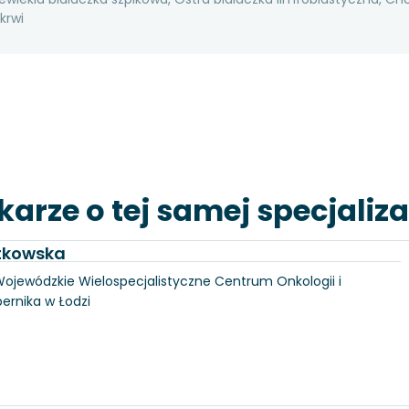
krwi
karze o tej samej specjaliza
utkowska
, Wojewódzkie Wielospecjalistyczne Centrum Onkologii i
pernika w Łodzi