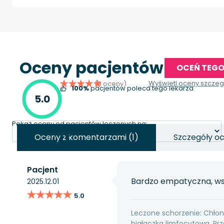
Oceny pacjentów
OCEŃ TEGO
Wyświetl oceny szcze
(3 oceny)
100%
pacjentów poleca tego lekarza
5.0
Pokaż oceny od pacjentów leczonych na:
Oceny z komentarzami (1)
Szczegóły o
Pacjent
Bardzo empatyczna, wsp
2025.12.01
★★★★★
★★★★★
5.0
Leczone schorzenie: Chłoni
białaczka limfocytowa, Prz