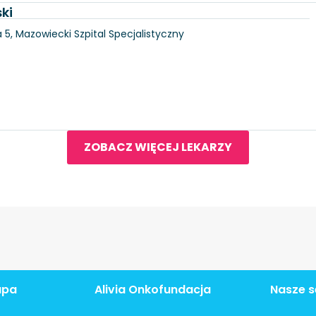
ki
5, Mazowiecki Szpital Specjalistyczny
ZOBACZ WIĘCEJ LEKARZY
apa
Alivia Onkofundacja
Nasze s