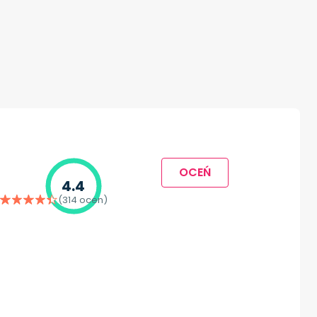
OCEŃ
4.4
(314 ocen)