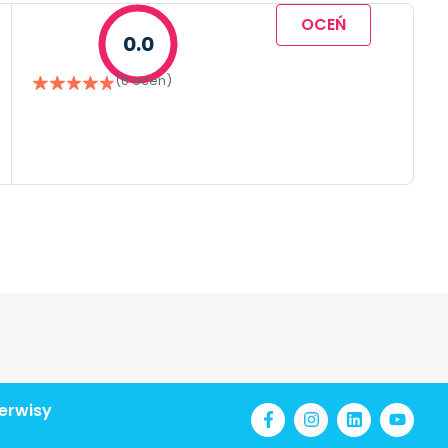
OCEŃ
0.0
(0 ocen)
erwisy