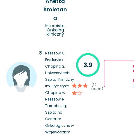
Anetta
Śmietan
a
Internista,
Onkolog
kliniczny
Rzeszów, ul.
Fryderyka
3.9
Chopina 2,
Uniwersytecki
Szpital Kliniczny
(12
im. Fryderyka
ocen)
Chopina w
Rzeszowie
Tarnobrzeg,
Szpitalna 1,
Centrum
Onkologiczne w
Wojewódzkim