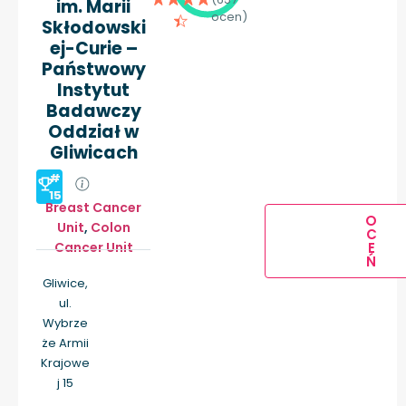
im. Marii
ocen)
Skłodowski
ej-Curie –
Państwowy
Instytut
Badawczy
Oddział w
Gliwicach
#
15
Breast Cancer
O
Unit
,
Colon
C
Cancer Unit
E
Ń
Gliwice,
ul.
Wybrze
że Armii
Krajowe
j 15