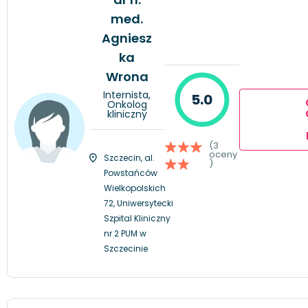
med.
Agniesz
ka
Wrona
Internista,
5.0
Onkolog
kliniczny
(3
oceny
Szczecin, al.
)
Powstańców
Wielkopolskich
72, Uniwersytecki
Szpital Kliniczny
nr 2 PUM w
Szczecinie