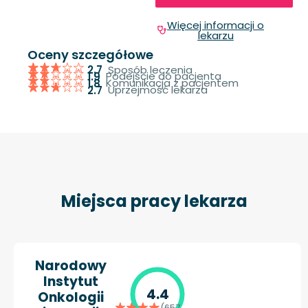
Więcej informacji o
lekarzu
Oceny szczegółowe
Sposób leczenia
2.7
Podejście do pacjenta
1.9
Komunikacja z pacjentem
1.8
Uprzejmość lekarza
2.7
Miejsca pracy lekarza
Narodowy
Instytut
4.4
Onkologii
(657