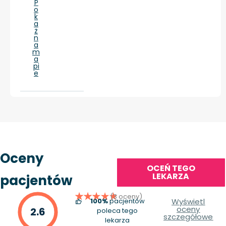
P
o
k
a
ż
n
a
m
a
pi
e
Oceny
OCEŃ TEGO
LEKARZA
pacjentów
(3 oceny)
100%
pacjentów
Wyświetl
oceny
2.6
poleca tego
szczegółowe
lekarza