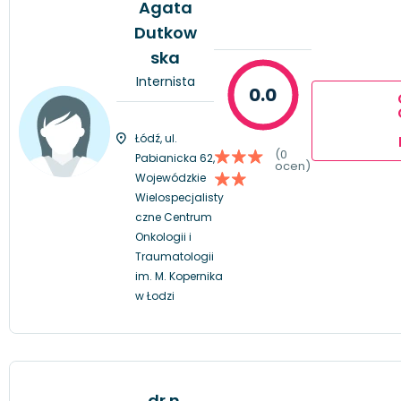
Agata
Dutkow
ska
Internista
0.0
Łódź, ul.
(0
Pabianicka 62,
ocen)
Wojewódzkie
Wielospecjalisty
czne Centrum
Onkologii i
Traumatologii
im. M. Kopernika
w Łodzi
dr n.