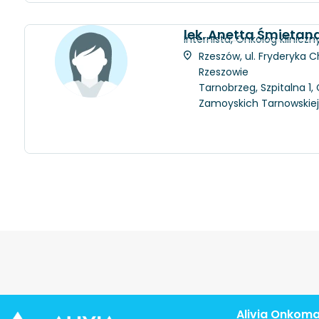
lek. Anetta Śmietan
Internista, Onkolog kliniczn
Rzeszów, ul. Fryderyka C
Rzeszowie
Tarnobrzeg, Szpitalna 1
Zamoyskich Tarnowskie
Alivia Onkom