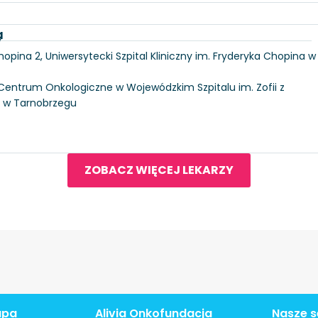
a
y
hopina 2, Uniwersytecki Szpital Kliniczny im. Fryderyka Chopina w
, Centrum Onkologiczne w Wojewódzkim Szpitalu im. Zofii z
j w Tarnobrzegu
ZOBACZ WIĘCEJ LEKARZY
apa
Alivia Onkofundacja
Nasze s