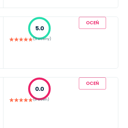
OCEŃ
5.0
(3 oceny)
OCEŃ
0.0
(0 ocen)