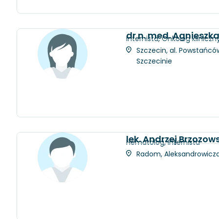
dr n. med. Agnieszk
Internista, Onkolog kliniczn
Szczecin, al. Powstańców
Szczecinie
lek. Andrzej Brzozows
Hematolog, Internista
Radom, Aleksandrowicza 