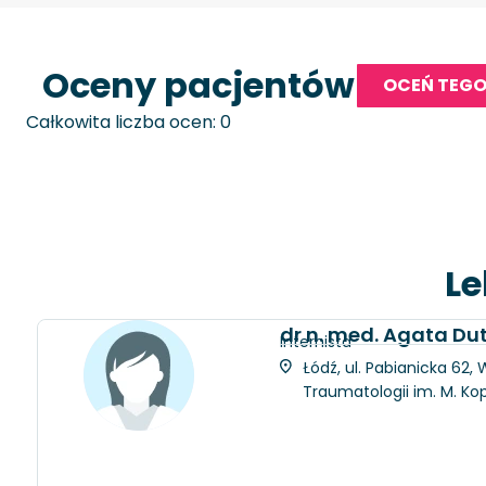
Oceny pacjentów
OCEŃ TEGO
Całkowita liczba ocen: 0
Le
dr n. med. Agata D
Internista
Łódź, ul. Pabianicka 62
Traumatologii im. M. Ko