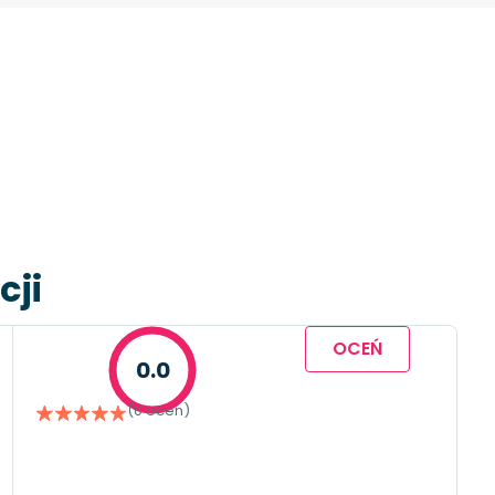
cji
OCEŃ
0.0
(0 ocen)