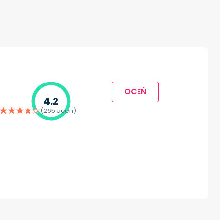
OCEŃ
4.2
(265 ocen)