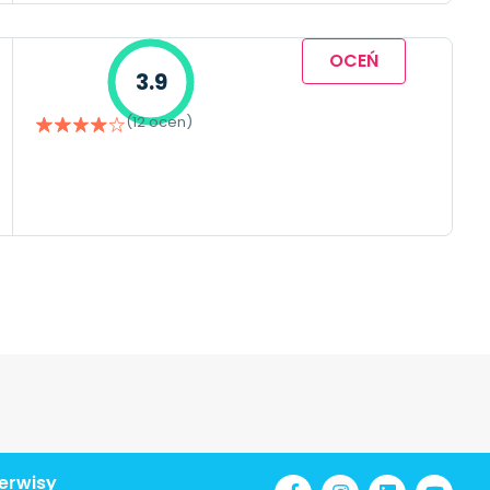
OCEŃ
3.9
(12 ocen)
erwisy