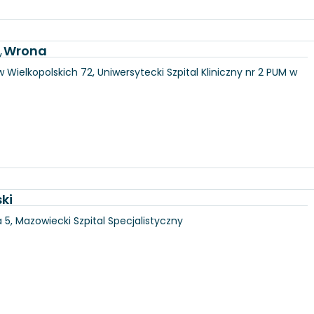
a Wrona
y
 Wielkopolskich 72, Uniwersytecki Szpital Kliniczny nr 2 PUM w
ki
5, Mazowiecki Szpital Specjalistyczny