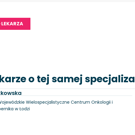
 LEKARZA
karze o tej samej specjaliza
utkowska
, Wojewódzkie Wielospecjalistyczne Centrum Onkologii i
pernika w Łodzi