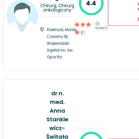
4.4
Chirurg, Chirurg
onkologiczny
(5
ocen)
Przemyśl, Monte
Cassino 18,
Wojewódzki
Szpital im. św.
Ojca Pio
dr n.
med.
Anna
Stankie
wicz-
Świtała