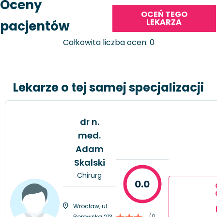
Oceny
OCEŃ TEGO
LEKARZA
pacjentów
Całkowita liczba ocen: 0
Lekarze o tej samej specjalizacji
dr n.
med.
Adam
Skalski
Chirurg
0.0
Wrocław, ul.
(0
Borowska 213,