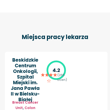
Miejsca pracy lekarza
Beskidzkie
Centrum
4.2
Onkologii,
(265
Szpital
ocen)
Miejski im.
Jana Pawła
II w Bielsku-
Białej
Breast Cancer
Unit
,
Colon