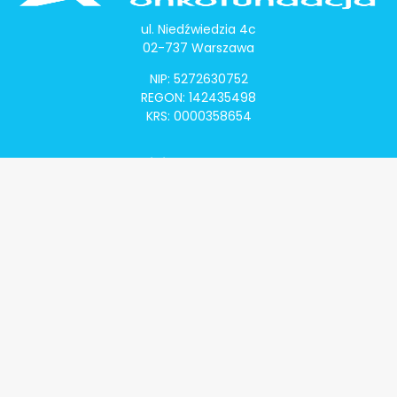
ul. Niedźwiedzia 4c
02-737 Warszawa
NIP: 5272630752
REGON: 142435498
KRS: 0000358654
Alivia Onkomapa
O projekcie
Lista placówek
Lista lekarzy
Programy lekowe
Klauzula informacyjna
Polityka prywatności
Regulamin
Kontakt
Alivia Onkofundacja