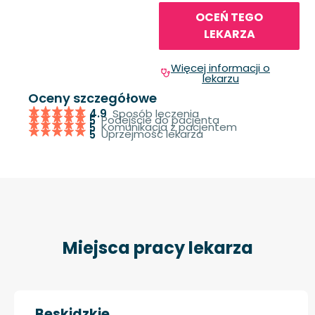
OCEŃ TEGO
LEKARZA
Więcej informacji o
lekarzu
Oceny szczegółowe
Sposób leczenia
4.9
Podejście do pacjenta
5
Komunikacja z pacjentem
5
Uprzejmość lekarza
5
Miejsca pracy lekarza
Beskidzkie