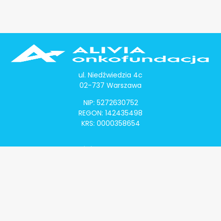
ul. Niedźwiedzia 4c
02-737 Warszawa
NIP: 5272630752
REGON: 142435498
KRS: 0000358654
Alivia Onkomapa
O projekcie
Lista placówek
Lista lekarzy
Programy lekowe