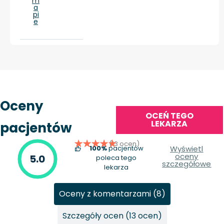
m
a
pi
e
Oceny
OCEŃ TEGO
LEKARZA
pacjentów
(13 ocen)
100%
pacjentów
Wyświetl
oceny
5.0
poleca tego
szczegółowe
lekarza
Oceny z komentarzami (8)
Szczegóły ocen (13 ocen)