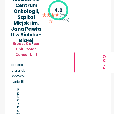
Centrum
4.2
Onkologii,
(265
Szpital
ocen)
Miejski im.
Jana Pawła
II w Bielsku-
Białej
Breast Cancer
Unit
,
Colon
Cancer Unit
O
C
E
Bielsko-
Ń
Biała, ul.
Wyzwol
enia 18
P
o
k
a
ż
n
a