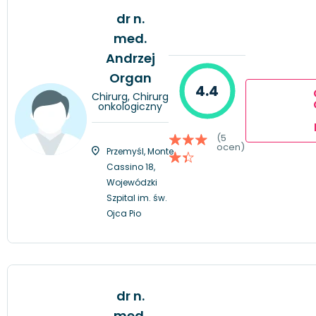
dr n.
med.
Andrzej
Organ
4.4
Chirurg, Chirurg
onkologiczny
(5
ocen)
Przemyśl, Monte
Cassino 18,
Wojewódzki
Szpital im. św.
Ojca Pio
dr n.
med.