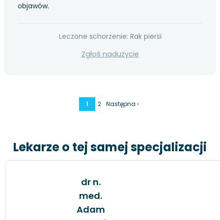
objawów.
Leczone schorzenie: Rak piersi
Zgłoś nadużycie
1
2
Następna ›
Lekarze o tej samej specjalizacji
dr n.
med.
Adam