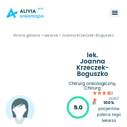
Strona główna
>
Lekarze
>
Joanna Krzeczek-Boguszko
lek.
Joanna
Krzeczek-
Boguszko
Chirurg onkologiczny,
Chirurg
(13
ocen)
100%
5.0
pacjentów
poleca tego
lekarza