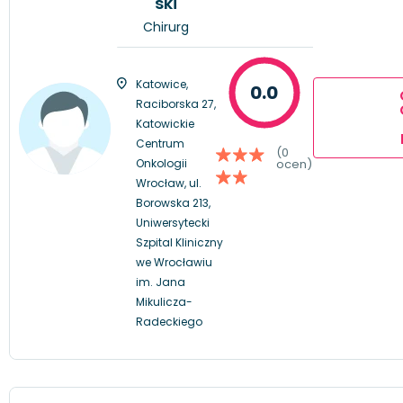
ski
Chirurg
Katowice,
0.0
Raciborska 27,
Katowickie
Centrum
(0
Onkologii
ocen)
Wrocław, ul.
Borowska 213,
Uniwersytecki
Szpital Kliniczny
we Wrocławiu
im. Jana
Mikulicza-
Radeckiego