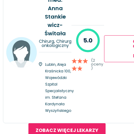
Anna
Stankie
wicz-
Świtała
5.0
Chirurg, Chirurg
onkologiczny
(2
oceny
Lublin, Aleja
)
Kraśnicka 100,
Wojewódzki
Szpital
Specjalistyczny
im. Stefana
Kardynała
Wyszyńskiego
ZOBACZ WIĘCEJ LEKARZY