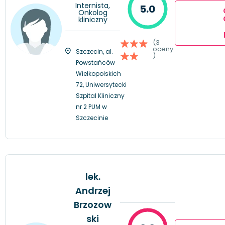
Internista,
5.0
Onkolog
kliniczny
(3
oceny
Szczecin, al.
)
Powstańców
Wielkopolskich
72, Uniwersytecki
Szpital Kliniczny
nr 2 PUM w
Szczecinie
lek.
Andrzej
Brzozow
ski