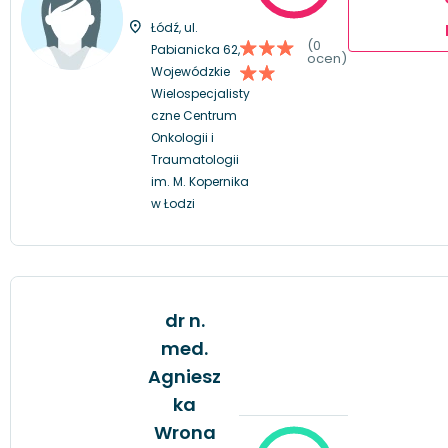
Łódź, ul.
(0
Pabianicka 62,
ocen)
Wojewódzkie
Wielospecjalisty
czne Centrum
Onkologii i
Traumatologii
im. M. Kopernika
w Łodzi
dr n.
med.
Agniesz
ka
Wrona