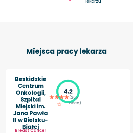
lekarzu
Miejsca pracy lekarza
Beskidzkie
Centrum
4.2
Onkologii,
(265
Szpital
ocen)
Miejski im.
Jana Pawła
II w Bielsku-
Białej
Breast Cancer