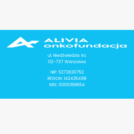
ul. Niedźwiedzia 4c
02-737 Warszawa
NIP: 5272630752
REGON: 142435498
KRS: 0000358654
Alivia Onkomapa
O projekcie
Lista placówek
Lista lekarzy