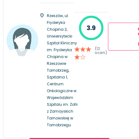
Rzeszów, ul.
Fryderyka
3.9
Chopina 2,
Uniwersytecki
Szpital Kliniczny
(12
im. Fryderyka
ocen)
Chopina w
Rzeszowie
Tarnobrzeg,
Szpitalna 1,
Centrum
Onkologiczne w
Wojewódzkim
Szpitalu im. Zofii
z Zamoyskich
Tarnowskiej w
Tarnobrzegu