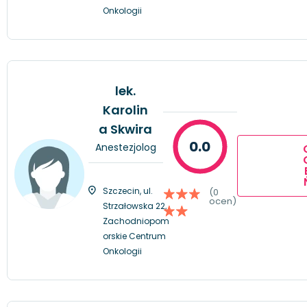
Onkologii
lek.
Karolin
a Skwira
0.0
Anestezjolog
Szczecin, ul.
(0
ocen)
Strzałowska 22,
Zachodniopom
orskie Centrum
Onkologii