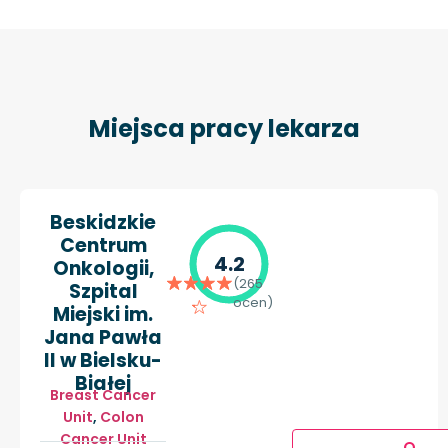
Miejsca pracy lekarza
Beskidzkie
Centrum
4.2
Onkologii,
(265
Szpital
ocen)
Miejski im.
Jana Pawła
II w Bielsku-
Białej
Breast Cancer
Unit
,
Colon
Cancer Unit
O