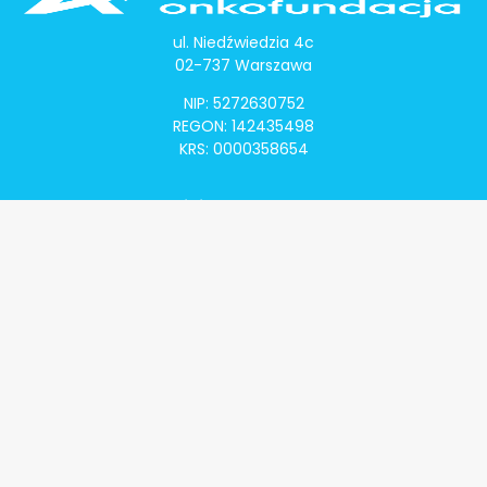
ul. Niedźwiedzia 4c
02-737 Warszawa
NIP: 5272630752
REGON: 142435498
KRS: 0000358654
Alivia Onkomapa
O projekcie
Lista placówek
Lista lekarzy
Programy lekowe
Klauzula informacyjna
Polityka prywatności
Regulamin
Kontakt