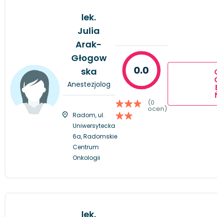
lek.
Julia
Arak-
Głogow
0.0
ska
Anestezjolog
(0
ocen)
Radom, ul.
Uniwersytecka
6a, Radomskie
Centrum
Onkologii
lek.