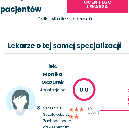
OCEŃ TEGO
LEKARZA
pacjentów
Całkowita liczba ocen: 0
Lekarze o tej samej specjalizacji
lek.
Monika
Mazurek
0.0
Anestezjolog
Szczecin, ul.
(0
ocen)
Strzałowska 22,
Zachodniopom
orskie Centrum