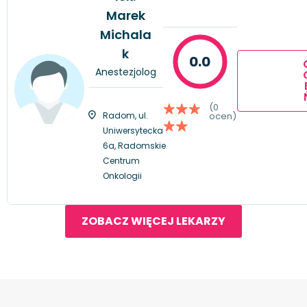
Marek
Michala
k
0.0
Anestezjolog
(0
Radom, ul.
ocen)
Uniwersytecka
6a, Radomskie
Centrum
Onkologii
ZOBACZ WIĘCEJ LEKARZY