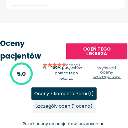
Oceny
OCEŃ TEGO
LEKARZA
pacjentów
(1 ocena)
100%
pacjentów
Wyświetl
oceny
5.0
poleca tego
szczegółowe
lekarza
Oceny z komentarzami (1)
Szczegóły ocen (1 ocena)
Pokaż oceny od pacjentów leczonych na: