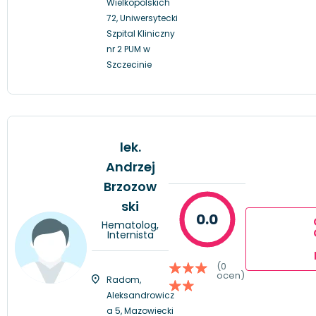
Wielkopolskich
72, Uniwersytecki
Szpital Kliniczny
nr 2 PUM w
Szczecinie
lek.
Andrzej
Brzozow
ski
0.0
Hematolog,
Internista
(0
ocen)
Radom,
Aleksandrowicz
a 5, Mazowiecki