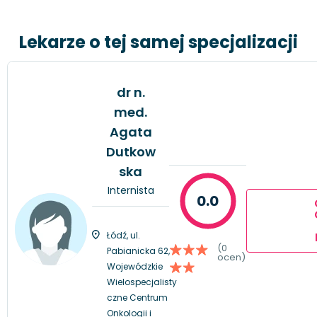
Lekarze o tej samej specjalizacji
dr n.
med.
Agata
Dutkow
ska
Internista
0.0
Łódź, ul.
(0
Pabianicka 62,
ocen)
Wojewódzkie
Wielospecjalisty
czne Centrum
Onkologii i