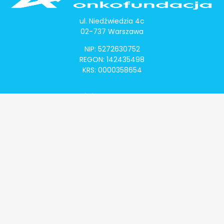
ul. Niedźwiedzia 4c
02-737 Warszawa
NIP: 5272630752
REGON: 142435498
KRS: 0000358654
Alivia Onkomapa
O projekcie
Lista placówek
Lista lekarzy
Programy lekowe
Klauzula informacyjna
Polityka prywatności
Regulamin
Kontakt