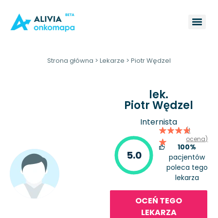
Strona główna
>
Lekarze
>
Piotr Wędzel
lek.
Piotr Wędzel
Internista
(1
ocena)
100%
5.0
pacjentów
poleca tego
lekarza
OCEŃ TEGO
LEKARZA