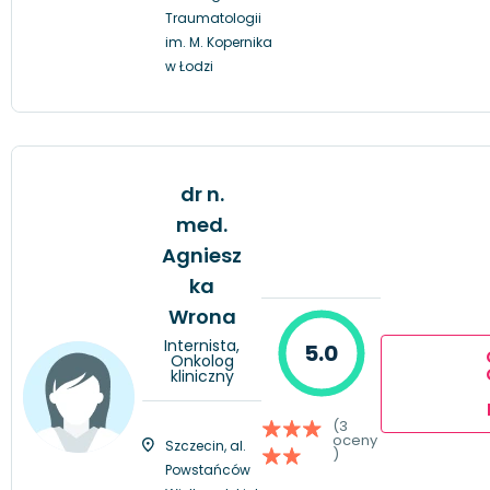
Traumatologii
im. M. Kopernika
w Łodzi
dr n.
med.
Agniesz
ka
Wrona
Internista,
5.0
Onkolog
kliniczny
(3
oceny
Szczecin, al.
)
Powstańców