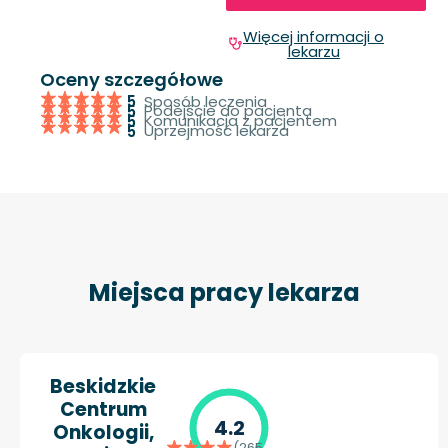
Więcej informacji o
lekarzu
Oceny szczegółowe
Sposób leczenia
5
Podejście do pacjenta
5
Komunikacja z pacjentem
5
Uprzejmość lekarza
5
Miejsca pracy lekarza
Beskidzkie
Centrum
4.2
Onkologii,
(265