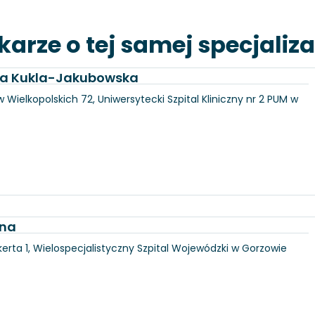
karze o tej samej specjaliza
dra Kukla-Jakubowska
 Wielkopolskich 72, Uniwersytecki Szpital Kliniczny nr 2 PUM w
jna
erta 1, Wielospecjalistyczny Szpital Wojewódzki w Gorzowie