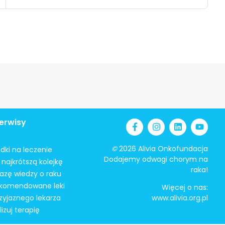
erwisy
©
2026 Alivia Onkofundacja
odki na leczenie
Dodajemy odwagi chorym na
najkrótszą kolejkę
raka!
azę wiedzy o raku
ekomendowane leki
Więcej o nas:
zyjaznego lekarza
www.alivia.org.pl
izuj terapię