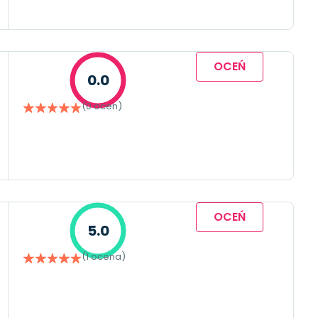
OCEŃ
0.0
(0 ocen)
OCEŃ
5.0
(1 ocena)