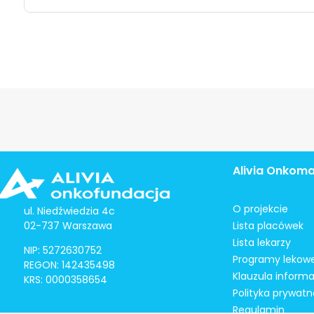
Alivia Onkom
O projekcie
ul. Niedźwiedzia 4c
02-737 Warszawa
Lista placówek
Lista lekarzy
NIP: 5272630752
Programy lekow
REGON: 142435498
Klauzula inform
KRS: 0000358654
Polityka prywatn
Regulamin