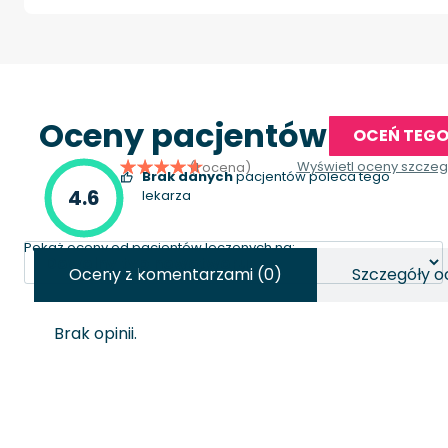
Oceny pacjentów
OCEŃ TEGO
Wyświetl oceny szcze
(1 ocena)
Brak danych
pacjentów poleca tego
4.6
lekarza
Pokaż oceny od pacjentów leczonych na:
Oceny z komentarzami (0)
Szczegóły o
Brak opinii.