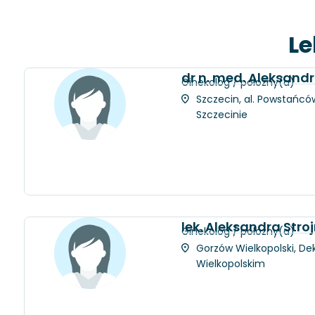
Le
dr n. med. Aleksan
Ginekolog / położny(a)
Szczecin, al. Powstańców
Szczecinie
lek. Aleksandra Stro
Ginekolog / położny(a)
Gorzów Wielkopolski, Dek
Wielkopolskim