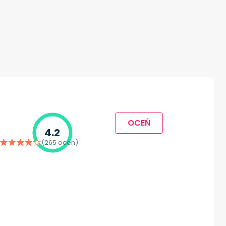
OCEŃ
4.2
(265 ocen)