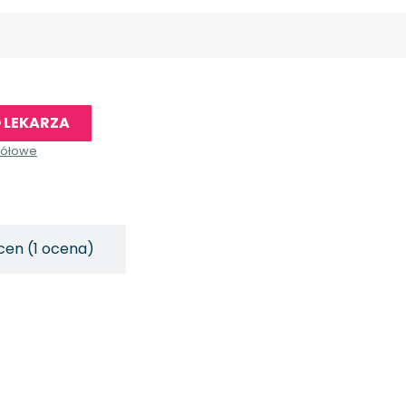
 LEKARZA
gółowe
cen (1 ocena)