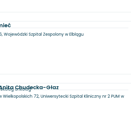
mieć
146, Wojewódzki Szpital Zespolony w Elblągu
d. Anita Chudecka-Głaz
nekolog onkolog
 Wielkopolskich 72, Uniwersytecki Szpital Kliniczny nr 2 PUM w