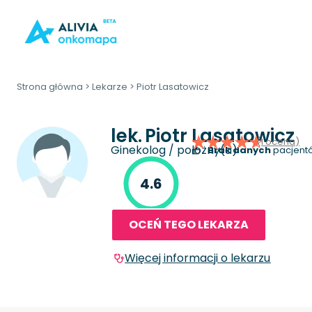
Strona główna
>
Lekarze
>
Piotr Lasatowicz
lek.
Piotr Lasatowicz
(1 ocena)
Ginekolog / położny(a)
Brak danych
pacjentó
4.6
OCEŃ TEGO LEKARZA
Więcej informacji o lekarzu