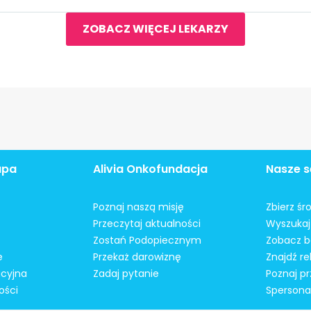
ZOBACZ WIĘCEJ LEKARZY
apa
Alivia Onkofundacja
Nasze s
Poznaj naszą misję
Zbierz śr
Przeczytaj aktualności
Wyszukaj 
Zostań Podopiecznym
Zobacz b
e
Przekaż darowiznę
Znajdź r
acyjna
Zadaj pytanie
Poznaj pr
ości
Spersonal