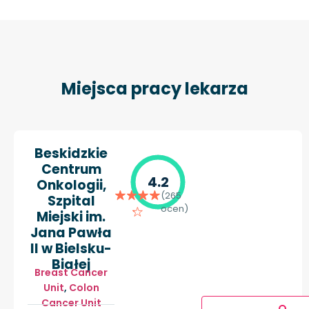
Miejsca pracy lekarza
Beskidzkie
Centrum
4.2
Onkologii,
(265
Szpital
ocen)
Miejski im.
Jana Pawła
II w Bielsku-
Białej
Breast Cancer
Unit
,
Colon
Cancer Unit
O