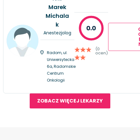
Marek
Michala
k
0.0
Anestezjolog
(0
Radom, ul.
ocen)
Uniwersytecka
6a, Radomskie
Centrum
Onkologii
ZOBACZ WIĘCEJ LEKARZY