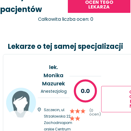
OCEŃ TEGO
LEKARZA
pacjentów
Całkowita liczba ocen: 0
Lekarze o tej samej specjalizacji
lek.
Monika
Mazurek
0.0
Anestezjolog
Szczecin, ul.
(0
ocen)
Strzałowska 22,
Zachodniopom
orskie Centrum