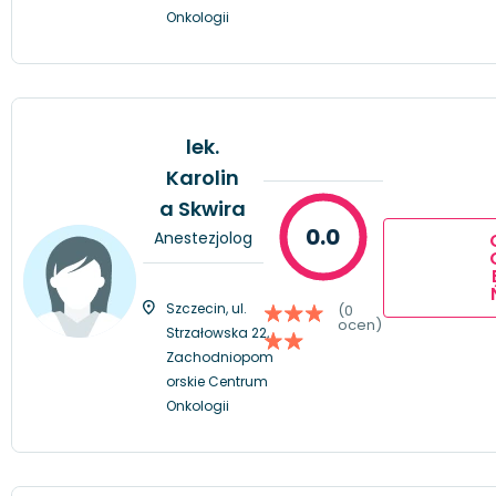
Onkologii
lek.
Karolin
a Skwira
0.0
Anestezjolog
Szczecin, ul.
(0
ocen)
Strzałowska 22,
Zachodniopom
orskie Centrum
Onkologii