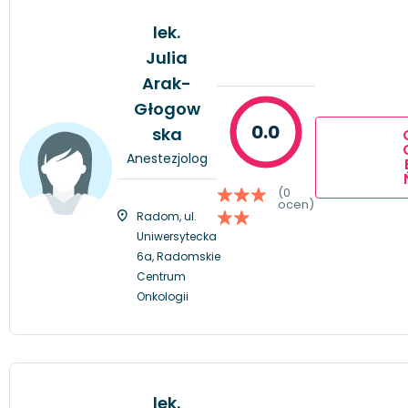
lek.
Julia
Arak-
Głogow
0.0
ska
Anestezjolog
(0
ocen)
Radom, ul.
Uniwersytecka
6a, Radomskie
Centrum
Onkologii
lek.