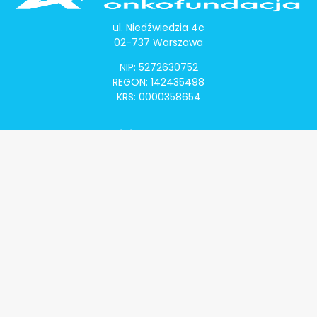
ul. Niedźwiedzia 4c
02-737 Warszawa
NIP: 5272630752
REGON: 142435498
KRS: 0000358654
Alivia Onkomapa
O projekcie
Lista placówek
Lista lekarzy
Programy lekowe
Klauzula informacyjna
Polityka prywatności
Regulamin
Kontakt