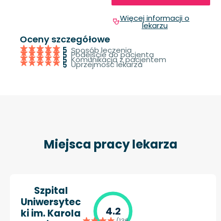
Więcej informacji o
lekarzu
Oceny szczegółowe
Sposób leczenia
5
Podejście do pacjenta
5
Komunikacja z pacjentem
5
Uprzejmość lekarza
5
Miejsca pracy lekarza
Szpital
Uniwersytec
4.2
ki im. Karola
(136