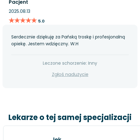
Pacjent
2025.08.13
★★★★★
★★★★★
5.0
Serdecznie dziękuję za Pańską troskę i profesjonalną
opiekę. Jestem wdzięczny. W.H
Leczone schorzenie: Inny
Zgłoś nadużycie
Lekarze o tej samej specjalizacji
lek.