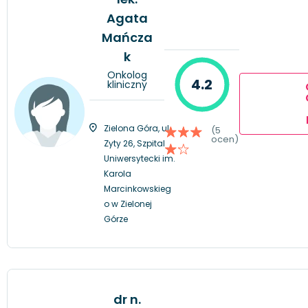
Agata
Mańcza
k
Onkolog
4.2
kliniczny
Zielona Góra, ul.
(5
ocen)
Zyty 26, Szpital
Uniwersytecki im.
Karola
Marcinkowskieg
o w Zielonej
Górze
dr n.