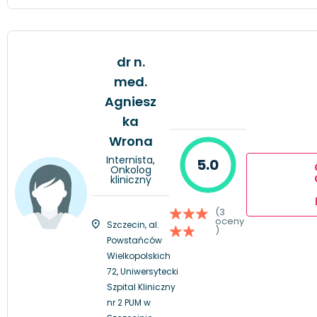
dr n.
med.
Agniesz
ka
Wrona
Internista,
5.0
Onkolog
kliniczny
(3
oceny
Szczecin, al.
)
Powstańców
Wielkopolskich
72, Uniwersytecki
Szpital Kliniczny
nr 2 PUM w