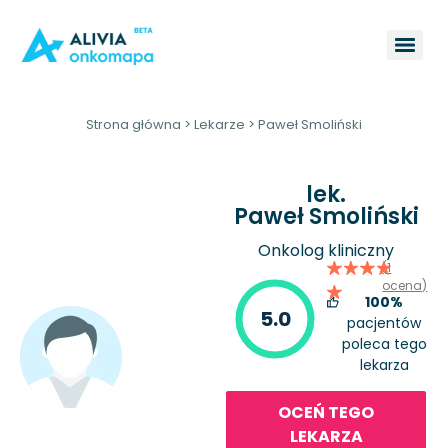
Strona główna
>
Lekarze
>
Paweł Smoliński
lek.
Paweł Smoliński
Onkolog kliniczny
(1
ocena)
100%
5.0
pacjentów
poleca tego
lekarza
OCEŃ TEGO
LEKARZA