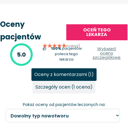
Oceny
OCEŃ TEGO
LEKARZA
pacjentów
(1 ocena)
100%
pacjentów
Wyświetl
oceny
5.0
poleca tego
szczegółowe
lekarza
Oceny z komentarzami (1)
Szczegóły ocen (1 ocena)
Pokaż oceny od pacjentów leczonych na: