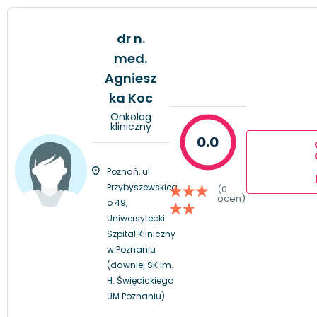
dr n.
med.
Agniesz
ka Koc
Onkolog
kliniczny
0.0
Poznań, ul.
Przybyszewskieg
(0
ocen)
o 49,
Uniwersytecki
Szpital Kliniczny
w Poznaniu
(dawniej SK im.
H. Święcickiego
UM Poznaniu)