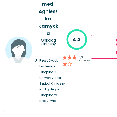
med.
Agniesz
ka
Kamyck
a
4.2
Onkolog
kliniczny
(4
oceny
Rzeszów, ul.
)
Fryderyka
Chopina 2,
Uniwersytecki
Szpital Kliniczny
im. Fryderyka
Chopina w
Rzeszowie