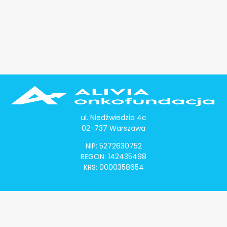
ul. Niedźwiedzia 4c
02-737 Warszawa
NIP: 5272630752
REGON: 142435498
KRS: 0000358654
Alivia Onkomapa
O projekcie