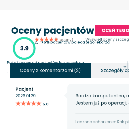
Oceny pacjentów
OCEŃ TEGO
Wyświetl oceny szcze
(4 oceny)
75%
pacjentów poleca tego lekarza
3.9
Pokaż oceny od pacjentów leczonych na:
Oceny z komentarzami (2)
Szczegóły o
Pacjent
Bardzo kompetentna, mo
2026.01.29
★★★★★
★★★★★
Jestem już po operacji,
5.0
Leczone schorzenie: Rak pi