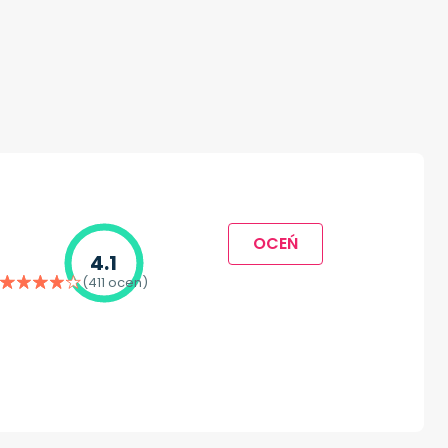
OCEŃ
4.1
(411 ocen)