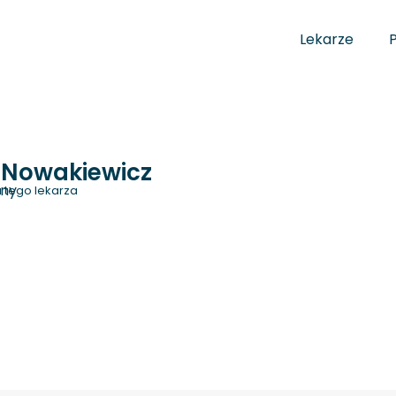
Lekarze
-Nowakiewicz
zny
 tego lekarza