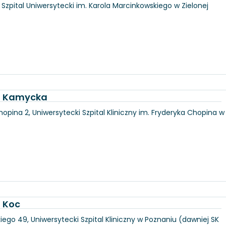
6, Szpital Uniwersytecki im. Karola Marcinkowskiego w Zielonej
ka Kamycka
hopina 2, Uniwersytecki Szpital Kliniczny im. Fryderyka Chopina w
a Koc
iego 49, Uniwersytecki Szpital Kliniczny w Poznaniu (dawniej SK