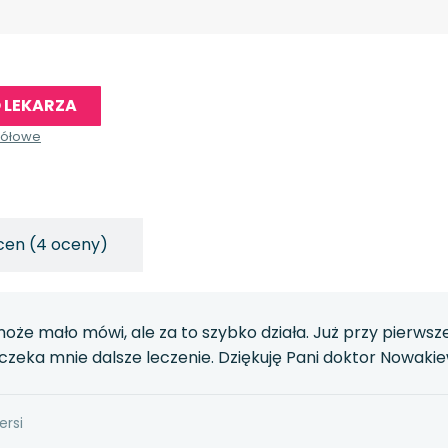
 LEKARZA
gółowe
cen (4 oceny)
że mało mówi, ale za to szybko działa. Już przy pierwsz
 czeka mnie dalsze leczenie. Dziękuję Pani doktor Nowaki
ersi