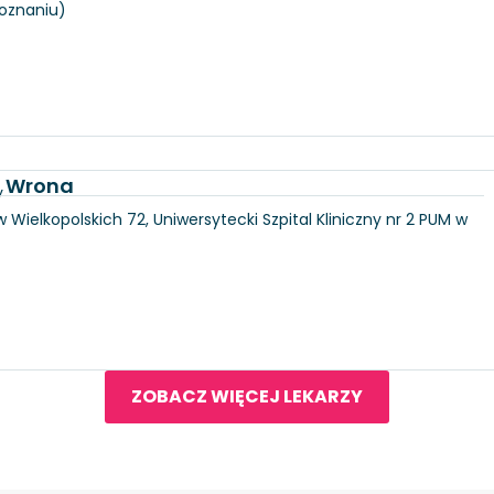
Poznaniu)
a Wrona
y
 Wielkopolskich 72, Uniwersytecki Szpital Kliniczny nr 2 PUM w
ZOBACZ WIĘCEJ LEKARZY