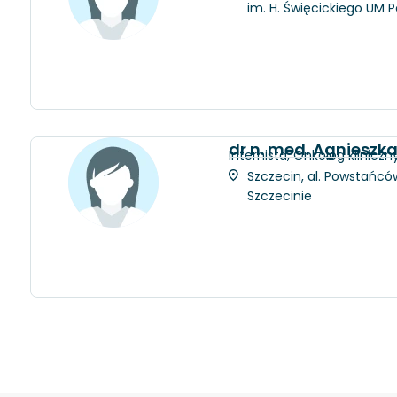
im. H. Święcickiego UM 
dr n. med. Agnieszk
Internista, Onkolog kliniczn
Szczecin, al. Powstańców
Szczecinie