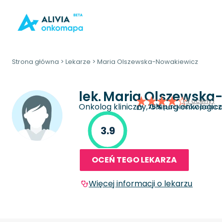
Strona główna
>
Lekarze
>
Maria Olszewska-Nowakiewicz
lek.
Maria Olszewska
(4 oceny)
Onkolog kliniczny, Chirurg onkologic
75%
pacjentów poleca
3.9
OCEŃ TEGO LEKARZA
Więcej informacji o lekarzu