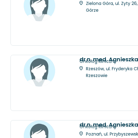
Zielona Góra, ul. Zyty 2
Górze
dr n. med. Agniesz
Onkolog kliniczny
Rzeszów, ul. Fryderyka C
Rzeszowie
dr n. med. Agnieszk
Onkolog kliniczny
Poznań, ul. Przybyszewsk