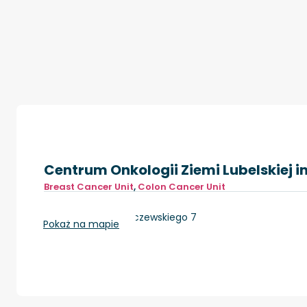
Centrum Onkologii Ziemi Lubelskiej im
Breast Cancer Unit
,
Colon Cancer Unit
Lublin, ul. dr K. Jaczewskiego 7
Pokaż na mapie