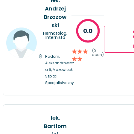
lek.
Andrzej
Brzozow
ski
0.0
Hematolog,
Internista
(0
ocen)
Radom,
Aleksandrowicz
a 5, Mazowiecki
Szpital
Specjalistyczny
lek.
Bartłom