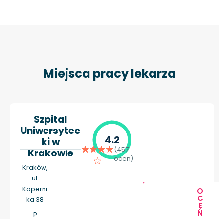
Miejsca pracy lekarza
Szpital
Uniwersytec
4.2
ki w
(457
Krakowie
ocen)
Kraków,
ul.
Koperni
O
C
ka 38
E
Ń
P