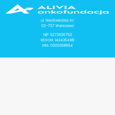
ul. Niedźwiedzia 4c
02-737 Warszawa
NIP: 5272630752
REGON: 142435498
KRS: 0000358654
Alivia Onkomapa
O projekcie
Lista placówek
Lista lekarzy
Programy lekowe
Klauzula informacyjna
Polityka prywatności
Regulamin