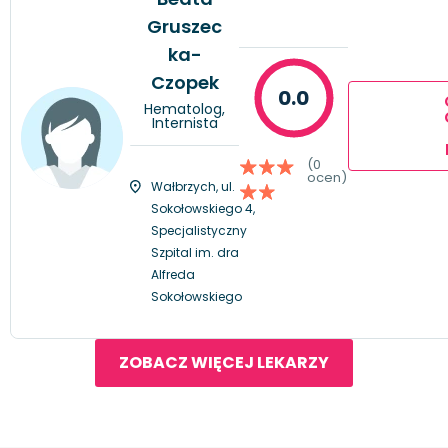
Gruszec
ka-
Czopek
0.0
Hematolog,
Internista
(0
ocen)
Wałbrzych, ul.
Sokołowskiego 4,
Specjalistyczny
Szpital im. dra
Alfreda
Sokołowskiego
ZOBACZ WIĘCEJ LEKARZY