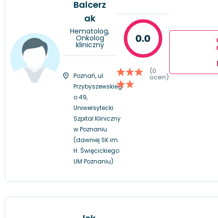
Balcerz
ak
Hematolog,
0.0
Onkolog
kliniczny
(0
Poznań, ul.
ocen)
Przybyszewskieg
o 49,
Uniwersytecki
Szpital Kliniczny
w Poznaniu
(dawniej SK im.
H. Święcickiego
UM Poznaniu)