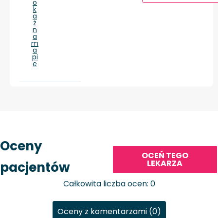
o
k
a
ż
n
a
m
a
pi
e
Oceny
OCEŃ TEGO
LEKARZA
pacjentów
Całkowita liczba ocen: 0
Oceny z komentarzami (0)