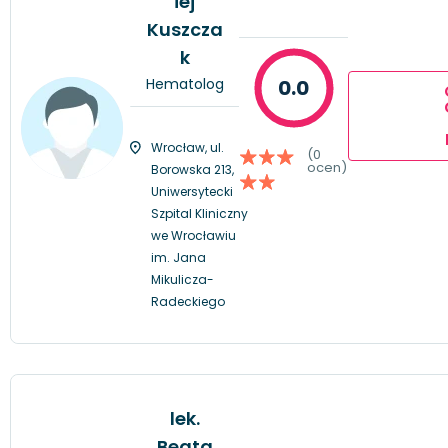
iej
Kuszcza
k
Hematolog
0.0
Wrocław, ul.
(0
ocen)
Borowska 213,
Uniwersytecki
Szpital Kliniczny
we Wrocławiu
im. Jana
Mikulicza-
Radeckiego
lek.
Beata