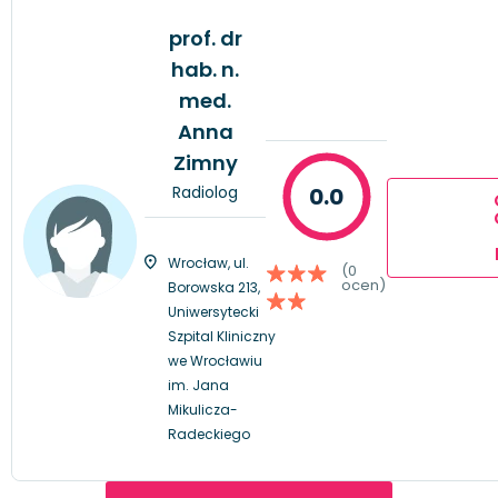
prof. dr
hab. n.
med.
Anna
Zimny
Radiolog
0.0
Wrocław, ul.
(0
ocen)
Borowska 213,
Uniwersytecki
Szpital Kliniczny
we Wrocławiu
im. Jana
Mikulicza-
Radeckiego