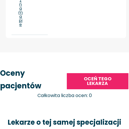
ż
n
a
m
a
pi
e
Oceny
OCEŃ TEGO
LEKARZA
pacjentów
Całkowita liczba ocen: 0
Lekarze o tej samej specjalizacji