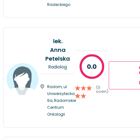
Radeckiego
lek.
Anna
Petelska
0.0
Radiolog
Radom, ul.
(0
ocen)
Uniwersytecka
6a, Radomskie
Centrum
Onkologii