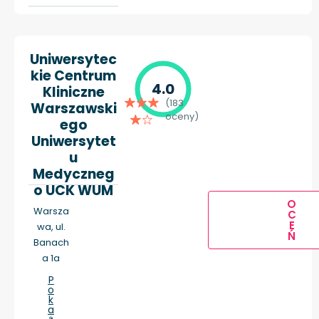
Uniwersytec
kie Centrum
4.0
Kliniczne
(183
Warszawski
oceny)
ego
Uniwersytet
u
Medyczneg
o UCK WUM
O
Warsza
C
E
wa, ul.
Ń
Banach
a 1a
P
o
k
a