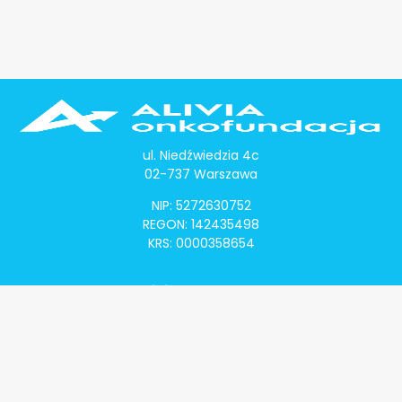
ul. Niedźwiedzia 4c
02-737 Warszawa
NIP: 5272630752
REGON: 142435498
KRS: 0000358654
Alivia Onkomapa
O projekcie
Lista placówek
Lista lekarzy