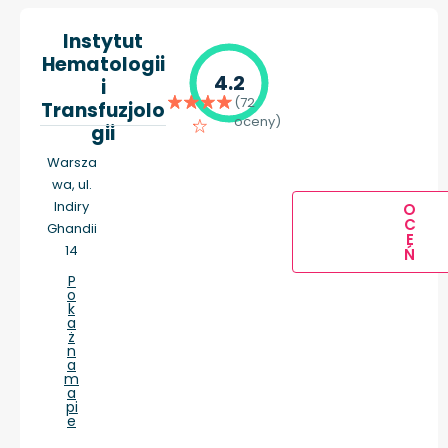
Instytut
Hematologii
4.2
i
(72
Transfuzjolo
oceny)
gii
Warsza
wa, ul.
Indiry
O
C
Ghandii
E
14
Ń
P
o
k
a
ż
n
a
m
a
pi
e