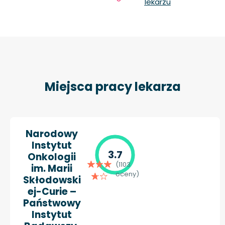
lekarzu
Miejsca pracy lekarza
Narodowy
Instytut
3.7
Onkologii
(1103
im. Marii
oceny)
Skłodowski
ej-Curie –
Państwowy
Instytut