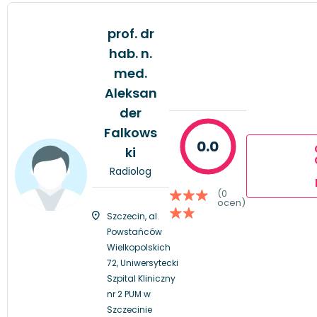
prof. dr
hab. n.
med.
Aleksan
der
Falkows
0.0
ki
Radiolog
(0
ocen)
Szczecin, al.
Powstańców
Wielkopolskich
72, Uniwersytecki
Szpital Kliniczny
nr 2 PUM w
Szczecinie