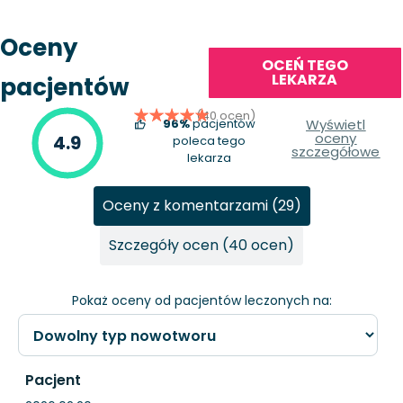
Oceny
OCEŃ TEGO
LEKARZA
pacjentów
(40 ocen)
96%
pacjentów
Wyświetl
oceny
4.9
poleca tego
szczegółowe
lekarza
Oceny z komentarzami (29)
Szczegóły ocen (40 ocen)
Pokaż oceny od pacjentów leczonych na:
Pacjent