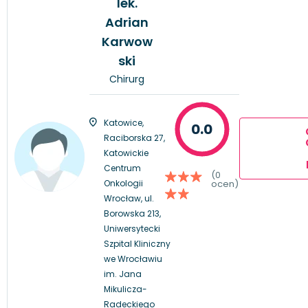
lek.
Adrian
Karwow
ski
Chirurg
Katowice,
0.0
Raciborska 27,
Katowickie
Centrum
(0
Onkologii
ocen)
Wrocław, ul.
Borowska 213,
Uniwersytecki
Szpital Kliniczny
we Wrocławiu
im. Jana
Mikulicza-
Radeckiego