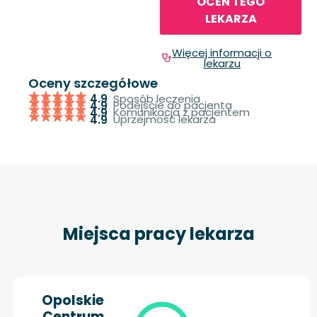
OCEŃ TEGO
LEKARZA
Więcej informacji o
lekarzu
Oceny szczegółowe
Sposób leczenia
4.9
Podejście do pacjenta
4.9
Komunikacja z pacjentem
4.9
Uprzejmość lekarza
4.9
Miejsca pracy lekarza
Opolskie
Centrum