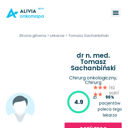
Strona główna
>
Lekarze
>
Tomasz Sachanbiński
dr n. med.
Tomasz
Sachanbiński
Chirurg onkologiczny,
Chirurg
(40
ocen)
96%
4.9
pacjentów
poleca tego
lekarza