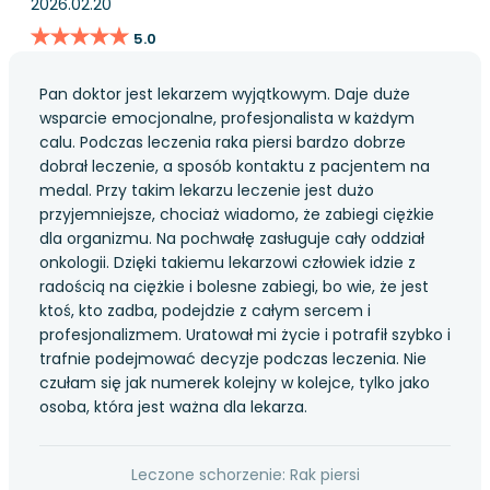
2026.02.20
★★★★★
★★★★★
5.0
Pan doktor jest lekarzem wyjątkowym. Daje duże
wsparcie emocjonalne, profesjonalista w każdym
calu. Podczas leczenia raka piersi bardzo dobrze
dobrał leczenie, a sposób kontaktu z pacjentem na
medal. Przy takim lekarzu leczenie jest dużo
przyjemniejsze, chociaż wiadomo, że zabiegi ciężkie
dla organizmu. Na pochwałę zasługuje cały oddział
onkologii. Dzięki takiemu lekarzowi człowiek idzie z
radością na ciężkie i bolesne zabiegi, bo wie, że jest
ktoś, kto zadba, podejdzie z całym sercem i
profesjonalizmem. Uratował mi życie i potrafił szybko i
trafnie podejmować decyzje podczas leczenia. Nie
czułam się jak numerek kolejny w kolejce, tylko jako
osoba, która jest ważna dla lekarza.
Leczone schorzenie: Rak piersi