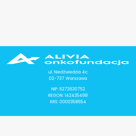
ul. Niedźwiedzia 4c
02-737 Warszawa
NIP: 5272630752
REGON: 142435498
KRS: 0000358654
Alivia Onkomapa
O projekcie