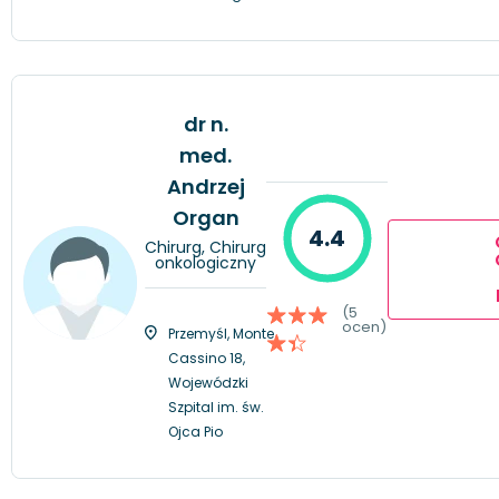
dr n.
med.
Andrzej
Organ
4.4
Chirurg, Chirurg
onkologiczny
(5
ocen)
Przemyśl, Monte
Cassino 18,
Wojewódzki
Szpital im. św.
Ojca Pio