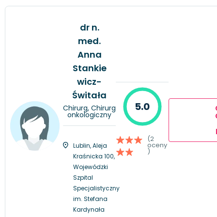
dr n.
med.
Anna
Stankie
wicz-
Świtała
5.0
Chirurg, Chirurg
onkologiczny
(2
oceny
Lublin, Aleja
)
Kraśnicka 100,
Wojewódzki
Szpital
Specjalistyczny
im. Stefana
Kardynała