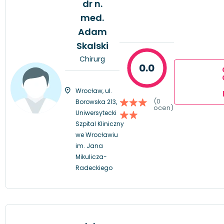
dr n.
med.
Adam
Skalski
Chirurg
0.0
Wrocław, ul.
(0
Borowska 213,
ocen)
Uniwersytecki
Szpital Kliniczny
we Wrocławiu
im. Jana
Mikulicza-
Radeckiego