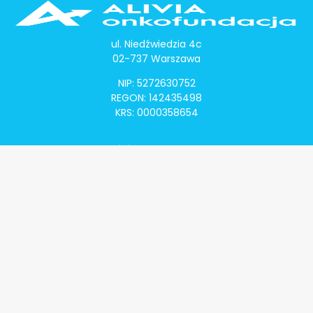
ul. Niedźwiedzia 4c
02-737 Warszawa
NIP: 5272630752
REGON: 142435498
KRS: 0000358654
Alivia Onkomapa
O projekcie
Lista placówek
Lista lekarzy
Programy lekowe
Klauzula informacyjna
Polityka prywatności
Regulamin
Kontakt