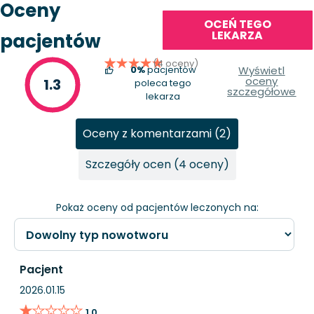
Oceny
OCEŃ TEGO
LEKARZA
pacjentów
(4 oceny)
0%
pacjentów
Wyświetl
oceny
1.3
poleca tego
szczegółowe
lekarza
Oceny z komentarzami (2)
Szczegóły ocen (4 oceny)
Pokaż oceny od pacjentów leczonych na:
Pacjent
2026.01.15
★★★★★
★★★★★
1.0