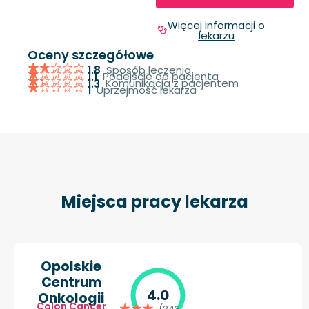
Więcej informacji o
lekarzu
Oceny szczegółowe
Sposób leczenia
1.8
Podejście do pacjenta
1.1
Komunikacja z pacjentem
1.3
Uprzejmość lekarza
1
Miejsca pracy lekarza
Opolskie
Centrum
4.0
Onkologii
Colon Cancer
(243