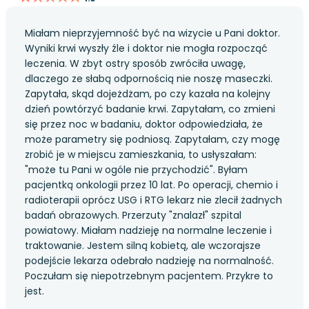
Miałam nieprzyjemność być na wizycie u Pani doktor.
Wyniki krwi wyszły źle i doktor nie mogła rozpocząć
leczenia. W zbyt ostry sposób zwróciła uwagę,
dlaczego ze słabą odpornością nie noszę maseczki.
Zapytała, skąd dojeżdżam, po czy kazała na kolejny
dzień powtórzyć badanie krwi. Zapytałam, co zmieni
się przez noc w badaniu, doktor odpowiedziała, że
może parametry się podniosą. Zapytałam, czy mogę
zrobić je w miejscu zamieszkania, to usłyszałam:
"może tu Pani w ogóle nie przychodzić". Byłam
pacjentką onkologii przez 10 lat. Po operacji, chemio i
radioterapii oprócz USG i RTG lekarz nie zlecił żadnych
badań obrazowych. Przerzuty "znalazł" szpital
powiatowy. Miałam nadzieję na normalne leczenie i
traktowanie. Jestem silną kobietą, ale wczorajsze
podejście lekarza odebrało nadzieję na normalność.
Poczułam się niepotrzebnym pacjentem. Przykre to
jest.