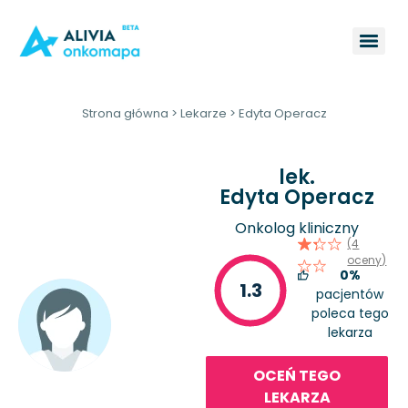
Strona główna
>
Lekarze
>
Edyta Operacz
lek.
Edyta Operacz
Onkolog kliniczny
(4
oceny)
0%
1.3
pacjentów
poleca tego
lekarza
OCEŃ TEGO
LEKARZA