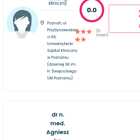
kliniczny
0.0
Poznań, ul.
Przybyszewskieg
(0
ocen)
o 49,
Uniwersytecki
Szpital Kliniczny
w Poznaniu
(dawniej SK im.
H. Święcickiego
UM Poznaniu)
dr n.
med.
Agniesz