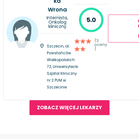
ka
Wrona
Internista,
5.0
Onkolog
kliniczny
(3
oceny
Szczecin, al.
)
Powstańców
Wielkopolskich
72, Uniwersytecki
Szpital Kliniczny
nr 2 PUM w
Szczecinie
ZOBACZ WIĘCEJ LEKARZY