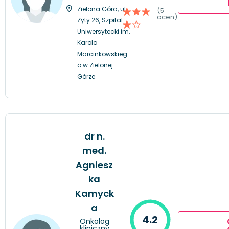
Zielona Góra, ul.
(5
ocen)
Zyty 26, Szpital
Uniwersytecki im.
Karola
Marcinkowskieg
o w Zielonej
Górze
dr n.
med.
Agniesz
ka
Kamyck
a
4.2
Onkolog
kliniczny