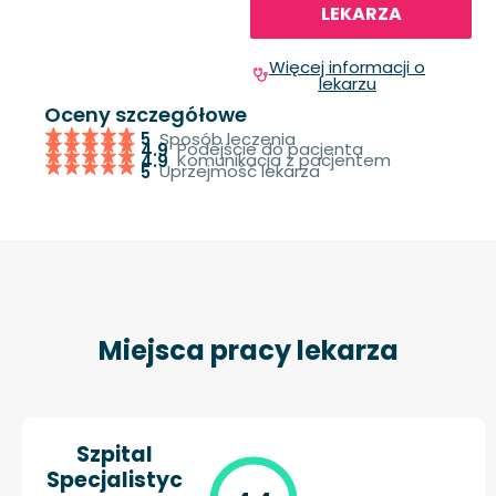
LEKARZA
Więcej informacji o
lekarzu
Oceny szczegółowe
Sposób leczenia
5
Podejście do pacjenta
4.9
Komunikacja z pacjentem
4.9
Uprzejmość lekarza
5
Miejsca pracy lekarza
Szpital
Specjalistyc