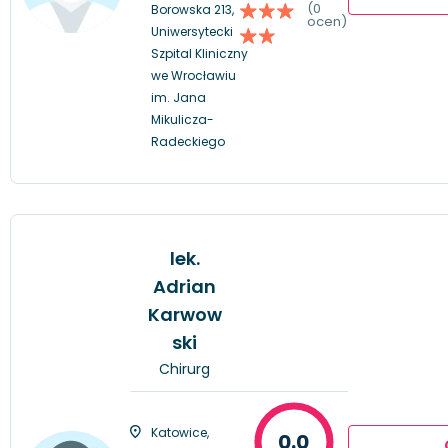
(0
Borowska 213,
ocen)
Uniwersytecki
Szpital Kliniczny
we Wrocławiu
im. Jana
Mikulicza-
Radeckiego
lek.
Adrian
Karwow
ski
Chirurg
Katowice,
0.0