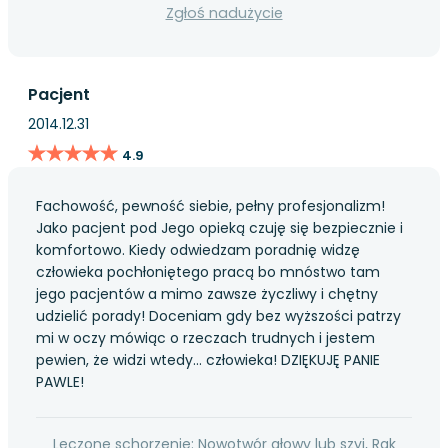
Zgłoś nadużycie
Pacjent
2014.12.31
★★★★★
★★★★★
4.9
Fachowość, pewność siebie, pełny profesjonalizm!
Jako pacjent pod Jego opieką czuję się bezpiecznie i
komfortowo. Kiedy odwiedzam poradnię widzę
człowieka pochłoniętego pracą bo mnóstwo tam
jego pacjentów a mimo zawsze życzliwy i chętny
udzielić porady! Doceniam gdy bez wyższości patrzy
mi w oczy mówiąc o rzeczach trudnych i jestem
pewien, że widzi wtedy... człowieka! DZIĘKUJĘ PANIE
PAWLE!
Leczone schorzenie: Nowotwór głowy lub szyi, Rak