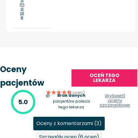
m
a
pi
e
Oceny
OCEŃ TEGO
LEKARZA
pacjentów
(6 ocen)
Brak danych
Wyświetl
oceny
5.0
pacjentów poleca
szczegółowe
tego lekarza
Oceny z komentarzami (3)
Szczegóły ocen (6 ocen)