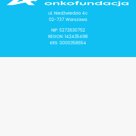
ul. Niedźwiedzia 4c
02-737 Warszawa
NIP: 5272630752
REGON: 142435498
KRS: 0000358654
Alivia Onkomapa
O projekcie
Lista placówek
Lista lekarzy
Programy lekowe
Klauzula informacyjna
Polityka prywatności
Regulamin
Kontakt