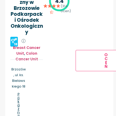
4.4
zny w
(314
Brzozowie
ocen)
Podkarpack
i Ośrodek
Onkologiczn
y
#
18
Breast Cancer
Unit
,
Colon
O
C
Cancer Unit
E
Ń
Brzozów
, ul. ks.
Bielaws
kiego 18
P
o
k
a
ż
n
a