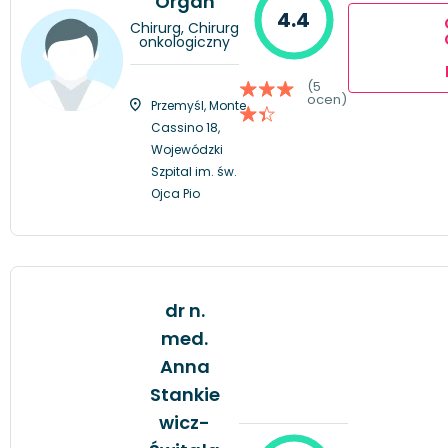
Organ
4.4
Chirurg, Chirurg
onkologiczny
(5
ocen)
Przemyśl, Monte
Cassino 18,
Wojewódzki
Szpital im. św.
Ojca Pio
dr n.
med.
Anna
Stankie
wicz-