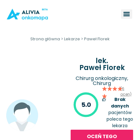
Strona główna
>
Lekarze
>
Paweł Florek
lek.
Paweł Florek
Chirurg onkologiczny,
Chirurg
(6
ocen)
Brak
5.0
danych
pacjentów
poleca tego
lekarza
OCEŃ TEGO