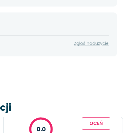
Zgłoś nadużycie
cji
OCEŃ
0.0