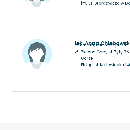
im. Sz. Starkiewicza w D
lek. Anna Chlebows
Internista, Radioterapeuta
Zielona Góra, ul. Zyty 2
Górze
Elbląg, ul. Królewiecka 