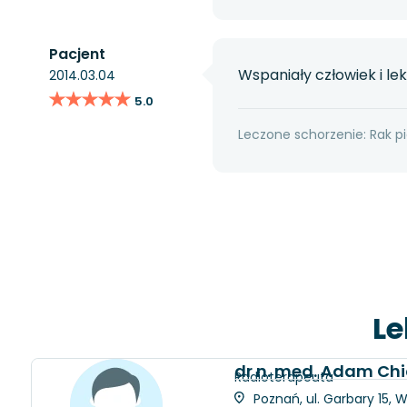
Pacjent
Wspaniały człowiek i le
2014.03.04
★★★★★
★★★★★
5.0
Leczone schorzenie: Rak pi
Le
dr n. med. Adam Chi
Radioterapeuta
Poznań, ul. Garbary 15, 