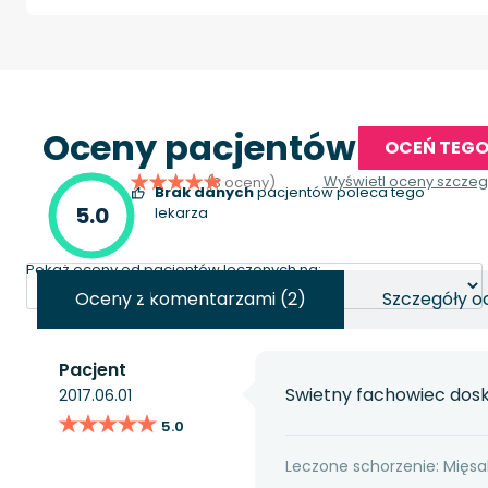
Oceny pacjentów
OCEŃ TEGO
Wyświetl oceny szcze
(3 oceny)
Brak danych
pacjentów poleca tego
5.0
lekarza
Pokaż oceny od pacjentów leczonych na:
Oceny z komentarzami (2)
Szczegóły o
Pacjent
Swietny fachowiec dosk
2017.06.01
★★★★★
★★★★★
5.0
Leczone schorzenie: Mięsa