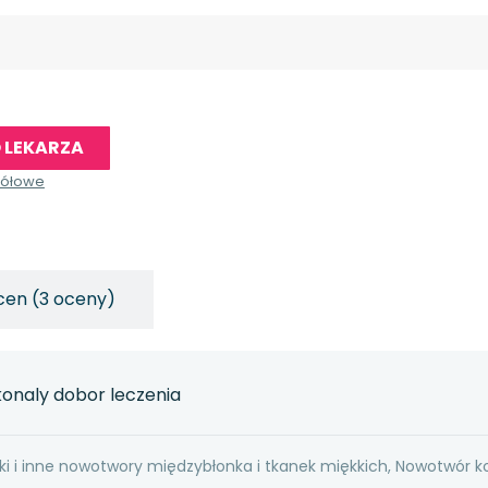
 LEKARZA
gółowe
cen (3 oceny)
onaly dobor leczenia
ki i inne nowotwory międzybłonka i tkanek miękkich, Nowotwór k