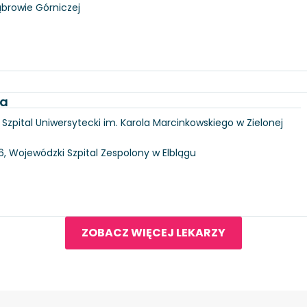
ąbrowie Górniczej
ka
6, Szpital Uniwersytecki im. Karola Marcinkowskiego w Zielonej
146, Wojewódzki Szpital Zespolony w Elblągu
ZOBACZ WIĘCEJ LEKARZY