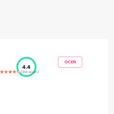
OCEŃ
4.4
(314 ocen)