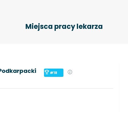
Miejsca pracy lekarza
 Podkarpacki
#18