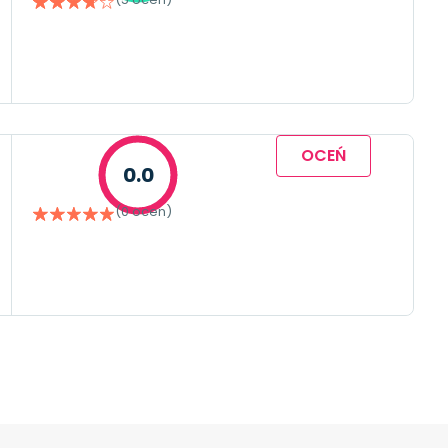
OCEŃ
0.0
(0 ocen)