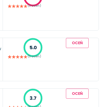
(0 ocen)
OCEŃ
5.0
y
(5 ocen)
OCEŃ
3.7
(5 ocen)