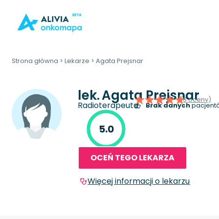
Strona główna
>
Lekarze
>
Agata Prejsnar
lek.
Agata Prejsnar
(3 oceny)
Radioterapeuta
Brak danych
pacjentó
5.0
OCEŃ TEGO LEKARZA
Więcej informacji o lekarzu