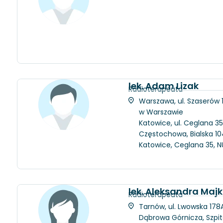
lek. Adam Lizak
Radioterapeuta
Warszawa, ul. Szaserów
w Warszawie
Katowice, ul. Ceglana 35
Częstochowa, Bialska 104
Katowice, Ceglana 35, N
lek. Aleksandra Maj
Radioterapeuta
Tarnów, ul. Lwowska 178A
Dąbrowa Górnicza, Szpit