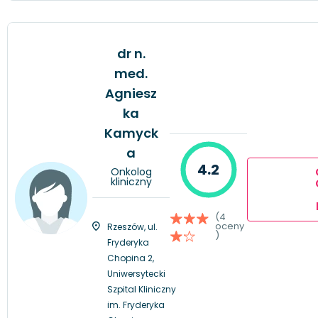
dr n.
med.
Agniesz
ka
Kamyck
a
4.2
Onkolog
kliniczny
(4
oceny
Rzeszów, ul.
)
Fryderyka
Chopina 2,
Uniwersytecki
Szpital Kliniczny
im. Fryderyka