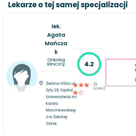
Lekarze o tej samej specjalizacji
lek.
Agata
Mańcza
k
Onkolog
4.2
kliniczny
Zielona Góra, ul.
(5
ocen)
Zyty 26, Szpital
Uniwersytecki im.
Karola
Marcinkowskieg
o w Zielonej
Górze