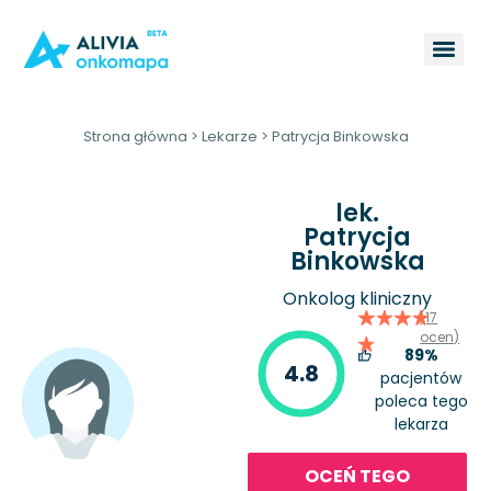
Strona główna
>
Lekarze
>
Patrycja Binkowska
lek.
Patrycja
Binkowska
Onkolog kliniczny
(17
ocen)
89%
4.8
pacjentów
poleca tego
lekarza
OCEŃ TEGO