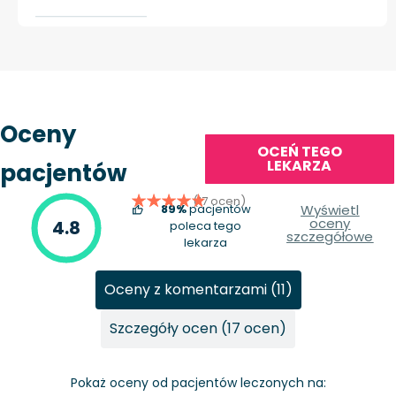
Oceny
OCEŃ TEGO
LEKARZA
pacjentów
(17 ocen)
89%
pacjentów
Wyświetl
oceny
4.8
poleca tego
szczegółowe
lekarza
Oceny z komentarzami (11)
Szczegóły ocen (17 ocen)
Pokaż oceny od pacjentów leczonych na: