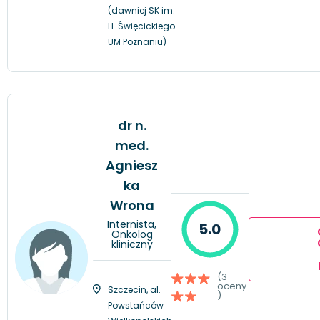
(dawniej SK im.
H. Święcickiego
UM Poznaniu)
dr n.
med.
Agniesz
ka
Wrona
Internista,
5.0
Onkolog
kliniczny
(3
oceny
Szczecin, al.
)
Powstańców