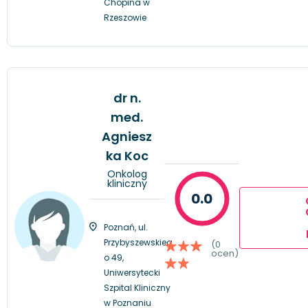
Chopina w
Rzeszowie
dr n.
med.
Agniesz
ka Koc
Onkolog
kliniczny
0.0
Poznań, ul.
Przybyszewskieg
(0
ocen)
o 49,
Uniwersytecki
Szpital Kliniczny
w Poznaniu