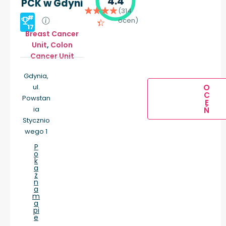
4.4
PCK w Gdyni
(314
#
ocen)
17
Breast Cancer
Unit
,
Colon
Cancer Unit
Gdynia,
ul.
O
C
Powstan
E
ia
Ń
Stycznio
wego 1
P
o
k
a
ż
n
a
m
a
pi
e