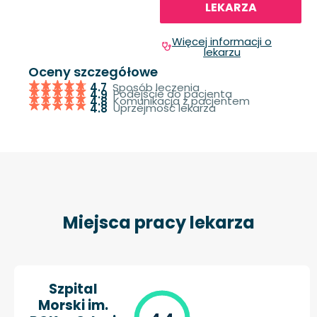
LEKARZA
Więcej informacji o
lekarzu
Oceny szczegółowe
Sposób leczenia
4.7
Podejście do pacjenta
4.9
Komunikacja z pacjentem
4.8
Uprzejmość lekarza
4.8
Miejsca pracy lekarza
Szpital
Morski im.