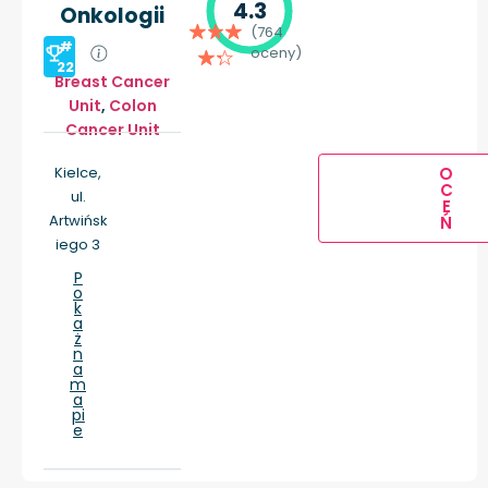
4.3
Onkologii
(764
#
oceny)
22
Breast Cancer
Unit
,
Colon
Cancer Unit
Kielce,
O
C
ul.
E
Artwińsk
Ń
iego 3
P
o
k
a
ż
n
a
m
a
pi
e