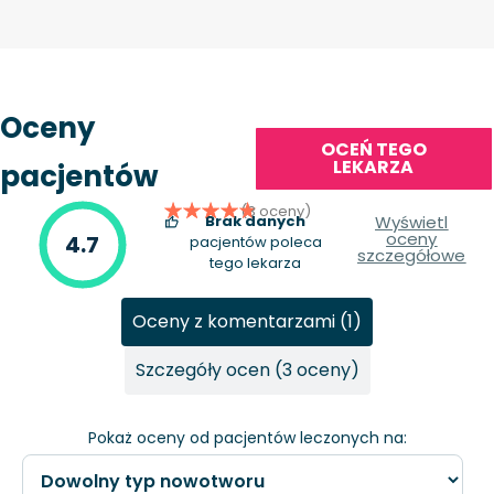
Oceny
OCEŃ TEGO
LEKARZA
pacjentów
(3 oceny)
Brak danych
Wyświetl
oceny
4.7
pacjentów poleca
szczegółowe
tego lekarza
Oceny z komentarzami (1)
Szczegóły ocen (3 oceny)
Pokaż oceny od pacjentów leczonych na: