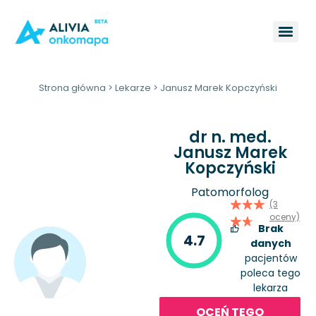
Strona główna
>
Lekarze
>
Janusz Marek Kopczyński
dr n. med.
Janusz Marek
Kopczyński
Patomorfolog
(3
oceny)
Brak
4.7
danych
pacjentów
poleca tego
lekarza
OCEŃ TEGO