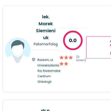
lek.
Marek
Siemieni
uk
0.0
Patomorfolog
(0
Radom, ul.
ocen)
Uniwersytecka
6a, Radomskie
Centrum
Onkologii
dr n.