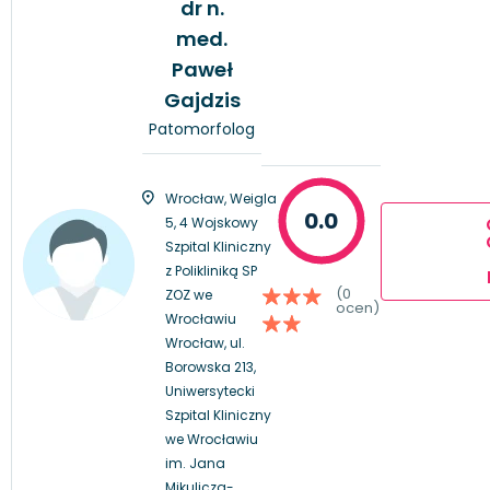
dr n.
med.
Paweł
Gajdzis
Patomorfolog
Wrocław, Weigla
0.0
5, 4 Wojskowy
Szpital Kliniczny
z Polikliniką SP
(0
ZOZ we
ocen)
Wrocławiu
Wrocław, ul.
Borowska 213,
Uniwersytecki
Szpital Kliniczny
we Wrocławiu
im. Jana
Mikulicza-