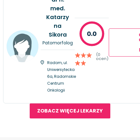
med.
Katarzy
na
0.0
Sikora
Patomorfolog
(0
ocen)
Radom, ul.
Uniwersytecka
6a, Radomskie
Centrum
Onkologii
ZOBACZ WIĘCEJ LEKARZY