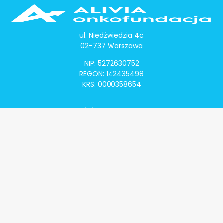
ul. Niedźwiedzia 4c
02-737 Warszawa
NIP: 5272630752
REGON: 142435498
KRS: 0000358654
Alivia Onkomapa
O projekcie
Lista placówek
Lista lekarzy
Programy lekowe
Klauzula informacyjna
Polityka prywatności
Regulamin
Kontakt