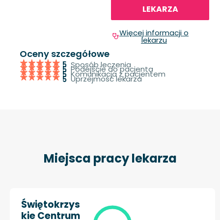
LEKARZA
Więcej informacji o
lekarzu
Oceny szczegółowe
Sposób leczenia
5
Podejście do pacjenta
5
Komunikacja z pacjentem
5
Uprzejmość lekarza
5
Miejsca pracy lekarza
Świętokrzys
kie Centrum