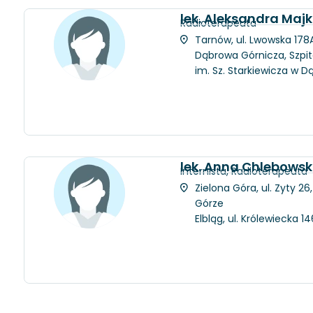
lek. Aleksandra Maj
Radioterapeuta
Tarnów, ul. Lwowska 178A
Dąbrowa Górnicza, Szpit
im. Sz. Starkiewicza w D
lek. Anna Chlebows
Internista, Radioterapeuta
Zielona Góra, ul. Zyty 2
Górze
Elbląg, ul. Królewiecka 