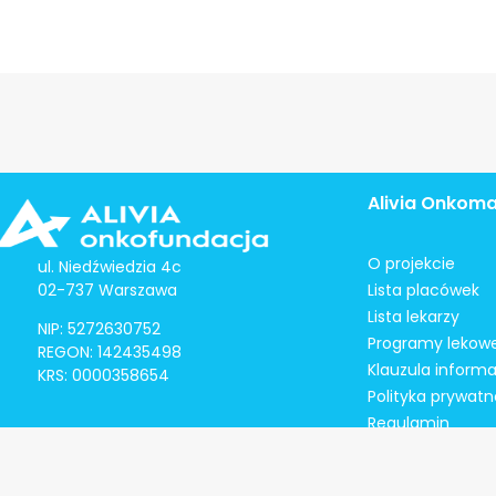
Alivia Onkom
O projekcie
ul. Niedźwiedzia 4c
02-737 Warszawa
Lista placówek
Lista lekarzy
NIP: 5272630752
Programy lekow
REGON: 142435498
Klauzula inform
KRS: 0000358654
Polityka prywatn
Regulamin
Kontakt