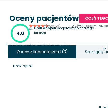
Oceny pacjentów
OCEŃ TEGO
Wyświetl oceny szcze
(1 ocena)
Brak danych
pacjentów poleca tego
4.0
lekarza
Pokaż oceny od pacjentów leczonych na:
Oceny z komentarzami (0)
Szczegóły o
Brak opinii.