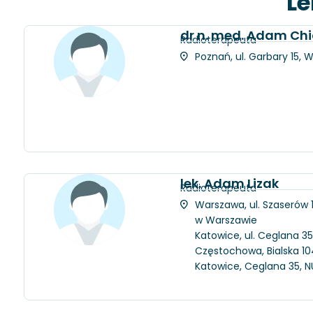
Le
dr n. med. Adam Chi
Radioterapeuta
Poznań, ul. Garbary 15, 
lek. Adam Lizak
Radioterapeuta
Warszawa, ul. Szaserów
w Warszawie
Katowice, ul. Ceglana 35
Częstochowa, Bialska 104
Katowice, Ceglana 35, N