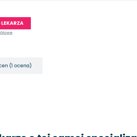
 LEKARZA
gółowe
cen (1 ocena)