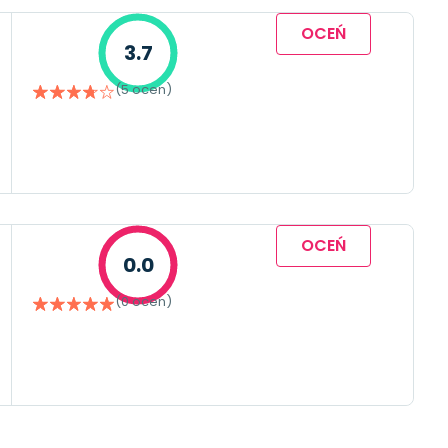
OCEŃ
3.7
(5 ocen)
OCEŃ
0.0
(0 ocen)