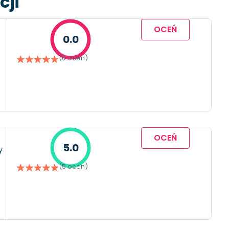
cji
OCEŃ
0.0
(0 ocen)
OCEŃ
5.0
y
(5 ocen)