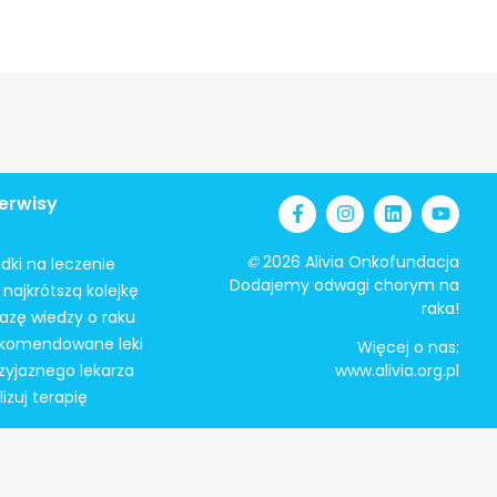
erwisy
©
2026 Alivia Onkofundacja
odki na leczenie
Dodajemy odwagi chorym na
najkrótszą kolejkę
raka!
azę wiedzy o raku
ekomendowane leki
Więcej o nas:
zyjaznego lekarza
www.alivia.org.pl
izuj terapię