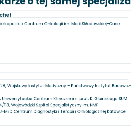
karze o tej samej specjaliza
cheł
Wielkopolskie Centrum Onkologii im. Marii Skłodowskiej-Curie
 128, Wojskowy Instytut Medyczny – Państwowy Instytut Badawcz
, Uniwersyteckie Centrum Kliniczne im. prof. K. Gibińskiego SUM
/118, Wojewódzki Szpital Specjalistyczny im. NMP
U-MED Centrum Diagnostyki i Terapii i Onkologicznej Katowice