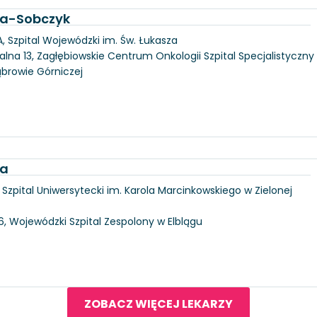
ka-Sobczyk
, Szpital Wojewódzki im. Św. Łukasza
alna 13, Zagłębiowskie Centrum Onkologii Szpital Specjalistyczny
ąbrowie Górniczej
ka
6, Szpital Uniwersytecki im. Karola Marcinkowskiego w Zielonej
146, Wojewódzki Szpital Zespolony w Elblągu
ZOBACZ WIĘCEJ LEKARZY