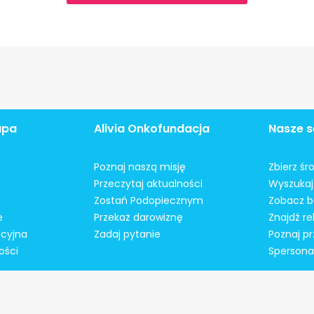
apa
Alivia Onkofundacja
Nasze s
Poznaj naszą misję
Zbierz śr
Przeczytaj aktualności
Wyszukaj 
Zostań Podopiecznym
Zobacz b
e
Przekaż darowiznę
Znajdź r
acyjna
Zadaj pytanie
Poznaj pr
ości
Spersonal