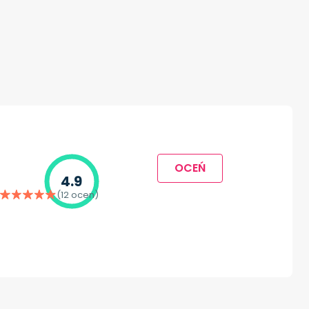
OCEŃ
4.9
(12 ocen)