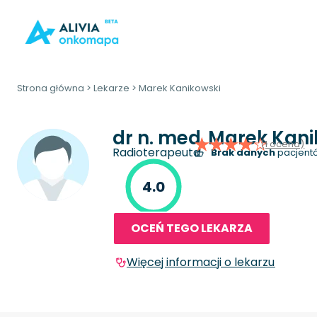
Strona główna
>
Lekarze
>
Marek Kanikowski
dr n. med.
Marek Kani
(1 ocena)
Radioterapeuta
Brak danych
pacjentó
4.0
OCEŃ TEGO LEKARZA
Więcej informacji o lekarzu