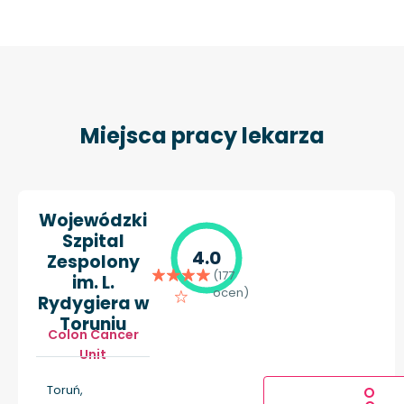
Miejsca pracy lekarza
Wojewódzki
Szpital
4.0
Zespolony
(177
im. L.
ocen)
Rydygiera w
Toruniu
Colon Cancer
Unit
Toruń,
O