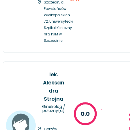
Szczecin, al.
Powstańców
Wielkopolskich
72, Uniwersytecki
Szpital Kliniczny
nr 2 PUM w
Szczecinie
lek.
Aleksan
dra
Strojna
Ginekolog /
położny(a)
0.0
Gorzów