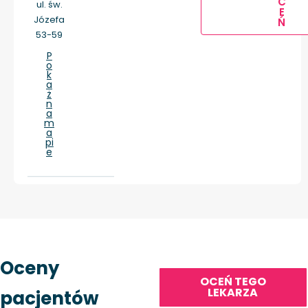
C
ul. św.
E
Józefa
Ń
53-59
P
o
k
a
ż
n
a
m
a
pi
e
Oceny
OCEŃ TEGO
LEKARZA
pacjentów