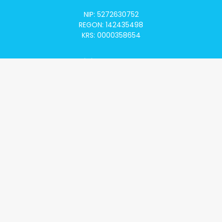
NIP: 5272630752
REGON: 142435498
KRS: 0000358654
Alivia Onkomapa
O projekcie
Lista placówek
Lista lekarzy
Programy lekowe
Klauzula informacyjna
Polityka prywatności
Regulamin
Kontakt
Alivia Onkofundacja
Poznaj naszą misję