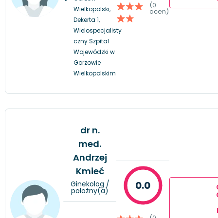
(0
Wielkopolski,
ocen)
Dekerta 1,
Wielospecjalisty
czny Szpital
Wojewódzki w
Gorzowie
Wielkopolskim
dr n.
med.
Andrzej
Kmieć
0.0
Ginekolog /
położny(a)
(0