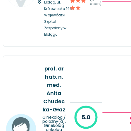
Elbląg, ul.
ocen)
Królewiecka 146,
Wojewódzki
Szpital
Zespolony w
Elblągu
prof. dr
hab. n.
med.
Anita
Chudec
ka-Głaz
5.0
Ginekolog /
położny(a),
Ginekolog
onkolog