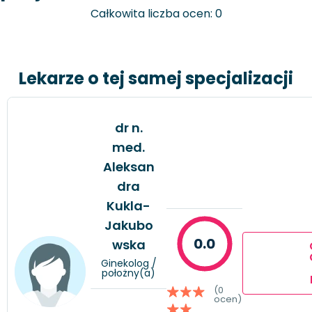
Całkowita liczba ocen: 0
Lekarze o tej samej specjalizacji
dr n.
med.
Aleksan
dra
Kukla-
Jakubo
0.0
wska
Ginekolog /
położny(a)
(0
ocen)