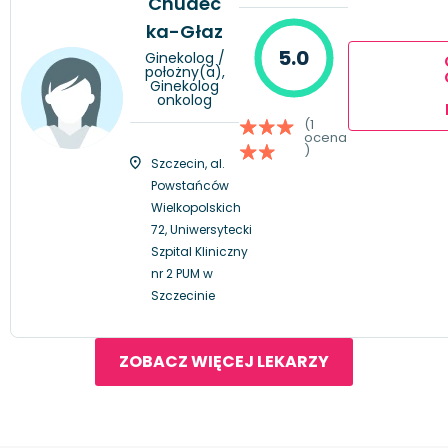
Chudec
ka-Głaz
5.0
Ginekolog /
położny(a),
Ginekolog
onkolog
(1
ocena
)
Szczecin, al.
Powstańców
Wielkopolskich
72, Uniwersytecki
Szpital Kliniczny
nr 2 PUM w
Szczecinie
ZOBACZ WIĘCEJ LEKARZY