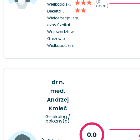
(0
Wielkopolski,
ocen)
Dekerta 1,
Wielospecjalisty
czny Szpital
Wojewódzki w
Gorzowie
Wielkopolskim
dr n.
med.
Andrzej
Kmieć
Ginekolog /
położny(a)
0.0