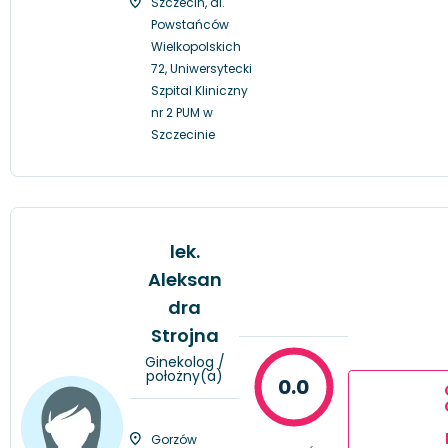
Szczecin, al.
Powstańców
Wielkopolskich
72, Uniwersytecki
Szpital Kliniczny
nr 2 PUM w
Szczecinie
lek.
Aleksan
dra
Strojna
Ginekolog /
położny(a)
0.0
Gorzów