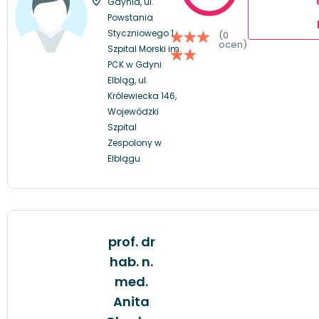
Gdynia, ul.
Powstania
Styczniowego 1,
(0
ocen)
Szpital Morski im.
PCK w Gdyni
Elbląg, ul.
Królewiecka 146,
Wojewódzki
Szpital
Zespolony w
Elblągu
prof. dr
hab. n.
med.
Anita