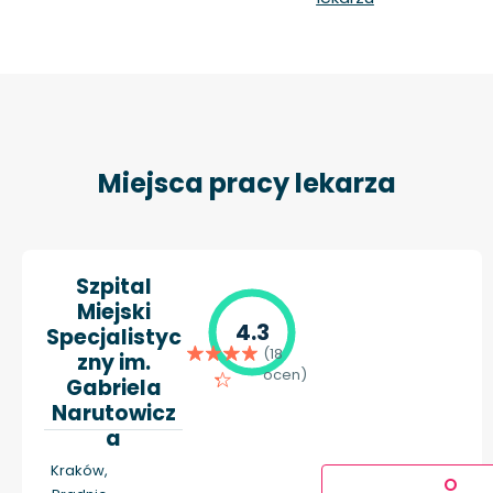
Miejsca pracy lekarza
Szpital
Miejski
4.3
Specjalistyc
(18
zny im.
ocen)
Gabriela
Narutowicz
a
Kraków,
O