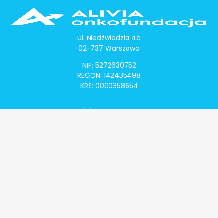
ul. Niedźwiedzia 4c
02-737 Warszawa
NIP: 5272630752
REGON: 142435498
KRS: 0000358654
Alivia Onkomapa
O projekcie
Lista placówek
Lista lekarzy
Programy lekowe
Klauzula informacyjna
Polityka prywatności
Regulamin