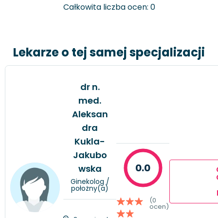
Całkowita liczba ocen: 0
Lekarze o tej samej specjalizacji
dr n.
med.
Aleksan
dra
Kukla-
Jakubo
0.0
wska
Ginekolog /
położny(a)
(0
ocen)