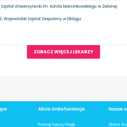
6, Szpital Uniwersytecki im. Karola Marcinkowskiego w Zielonej
146, Wojewódzki Szpital Zespolony w Elblągu
ZOBACZ WIĘCEJ LEKARZY
apa
Alivia Onkofundacja
Nasze s
Poznaj naszą misję
Zbierz śr