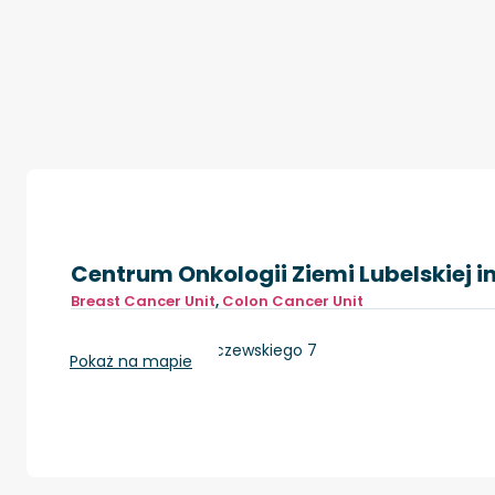
Centrum Onkologii Ziemi Lubelskiej im
Breast Cancer Unit
,
Colon Cancer Unit
Lublin, ul. dr K. Jaczewskiego 7
Pokaż na mapie