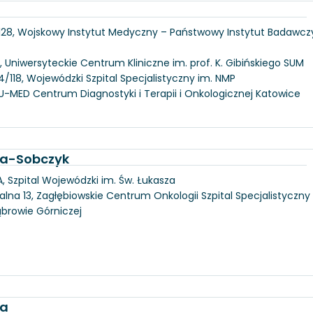
 128, Wojskowy Instytut Medyczny – Państwowy Instytut Badawcz
, Uniwersyteckie Centrum Kliniczne im. prof. K. Gibińskiego SUM
/118, Wojewódzki Szpital Specjalistyczny im. NMP
U-MED Centrum Diagnostyki i Terapii i Onkologicznej Katowice
ka-Sobczyk
, Szpital Wojewódzki im. Św. Łukasza
alna 13, Zagłębiowskie Centrum Onkologii Szpital Specjalistyczny
ąbrowie Górniczej
ka