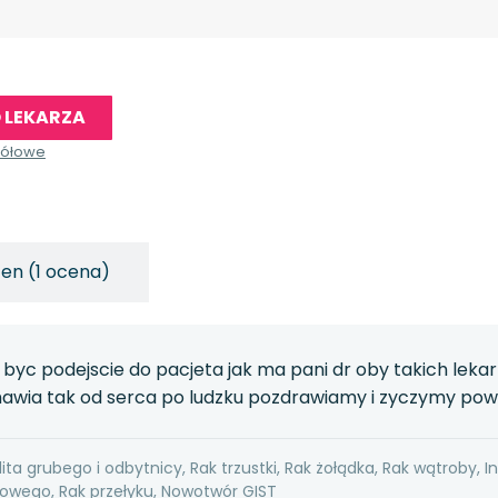
 LEKARZA
gółowe
en (1 ocena)
o byc podejscie do pacjeta jak ma pani dr oby takich lek
mawia tak od serca po ludzku pozdrawiamy i zyczymy po
ita grubego i odbytnicy, Rak trzustki, Rak żołądka, Rak wątroby, I
wego, Rak przełyku, Nowotwór GIST