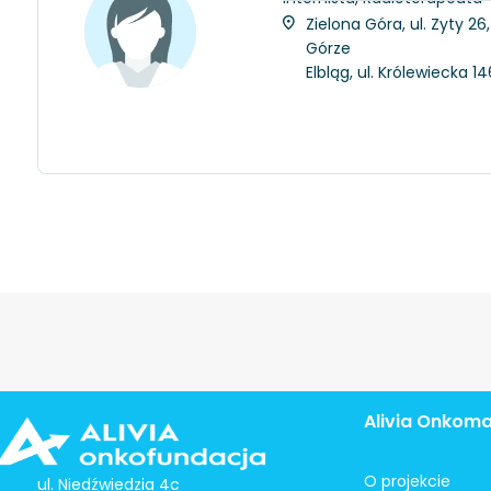
Zielona Góra, ul. Zyty 2
Górze
Elbląg, ul. Królewiecka 
Alivia Onkom
O projekcie
ul. Niedźwiedzia 4c