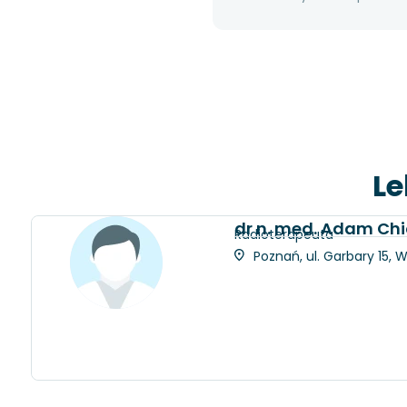
Le
dr n. med. Adam Chi
Radioterapeuta
Poznań, ul. Garbary 15, 