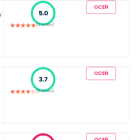
OCEŃ
5.0
y
(5 ocen)
OCEŃ
3.7
(5 ocen)
OCEŃ