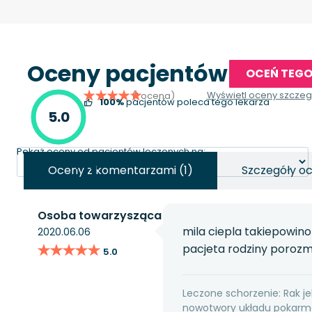
Oceny pacjentów
OCEŃ TEGO
Wyświetl oceny szcze
(1 ocena)
100%
pacjentów poleca tego lekarza
5.0
Pokaż oceny od pacjentów leczonych na:
Oceny z komentarzami (1)
Szczegóły oc
Osoba towarzysząca
mila ciepla takiepowin
2020.06.06
★★★★★
★★★★★
pacjeta rodziny poroz
5.0
Leczone schorzenie: Rak jel
nowotwory układu pokarmo