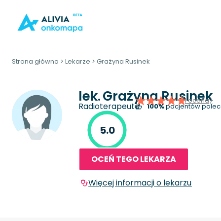
Strona główna
>
Lekarze
>
Grażyna Rusinek
lek.
Grażyna Rusinek
(1 ocena)
Radioterapeuta
100%
pacjentów polec
5.0
OCEŃ TEGO LEKARZA
Więcej informacji o lekarzu