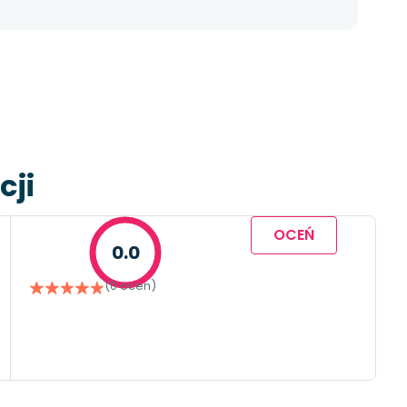
cji
OCEŃ
0.0
(0 ocen)