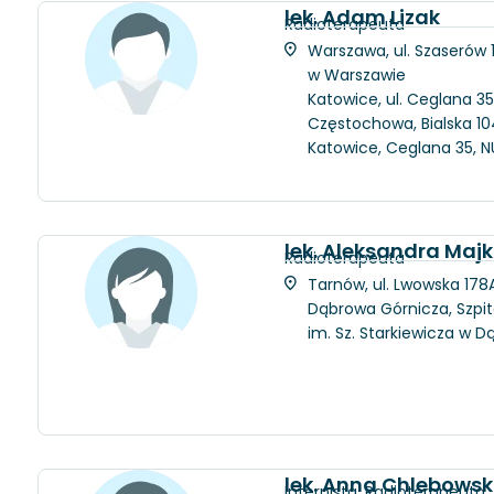
lek. Adam Lizak
Radioterapeuta
Warszawa, ul. Szaserów
w Warszawie
Katowice, ul. Ceglana 35
Częstochowa, Bialska 104
Katowice, Ceglana 35, N
lek. Aleksandra Maj
Radioterapeuta
Tarnów, ul. Lwowska 178A
Dąbrowa Górnicza, Szpit
im. Sz. Starkiewicza w D
lek. Anna Chlebows
Internista, Radioterapeuta