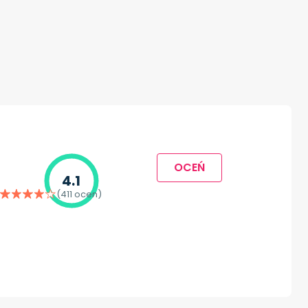
OCEŃ
4.1
(411 ocen)