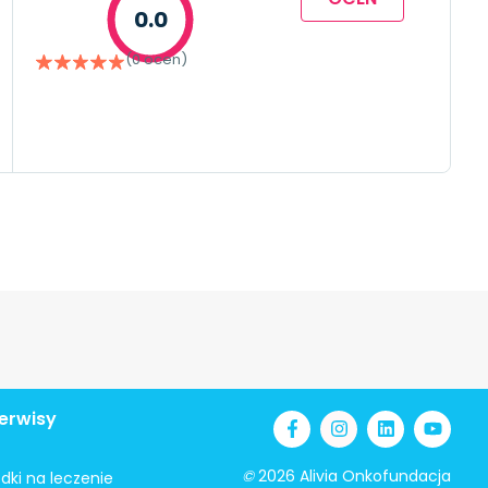
0.0
(0 ocen)
erwisy
©
2026 Alivia Onkofundacja
odki na leczenie