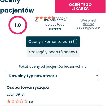
OCEŃ TEGO
LEKARZA
pacjentów
(3 oceny)
0%
pacjentów
Wyświetl
oceny
1.0
poleca tego
szczegółowe
lekarza
Oceny z komentarzami (1)
Szczegóły ocen (3 oceny)
Pokaż oceny od pacjentów leczonych na:
Osoba towarzysząca
2024.09.18
★★★★★
★★★★★
1.0