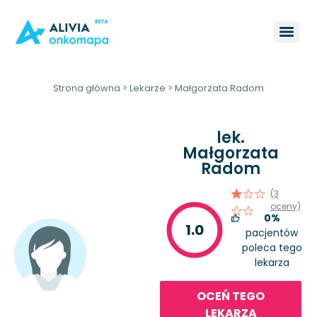
Strona główna
>
Lekarze
>
Małgorzata Radom
lek.
Małgorzata
Radom
(3
oceny)
0%
1.0
pacjentów
poleca tego
lekarza
OCEŃ TEGO
LEKARZA