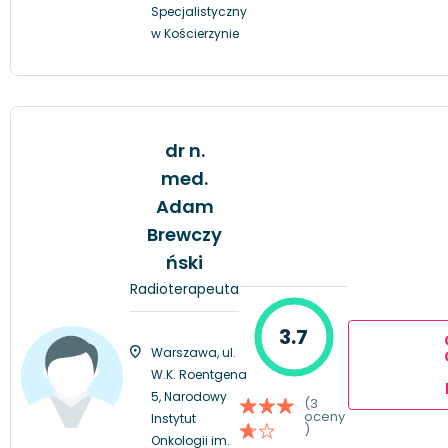
Specjalistyczny
w Kościerzynie
dr n.
med.
Adam
Brewczy
ński
Radioterapeuta
3.7
Warszawa, ul.
W.K. Roentgena
5, Narodowy
(3
oceny
Instytut
)
Onkologii im.