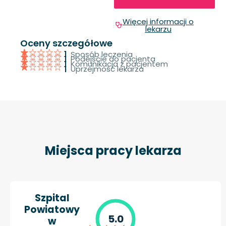
Więcej informacji o
lekarzu
Oceny szczegółowe
Sposób leczenia
1
Podejście do pacjenta
1
Komunikacja z pacjentem
1
Uprzejmość lekarza
1
Miejsca pracy lekarza
Szpital
Powiatowy
5.0
w