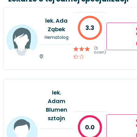
lek. Ada
3.3
Ząbek
Hematolog
(5
ocen)
lek.
Adam
Blumen
sztajn
0.0