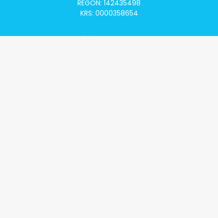
REGON: 142435498
KRS: 0000358654
Alivia Onkomapa
O projekcie
Lista placówek
Lista lekarzy
Programy lekowe
Klauzula informacyjna
Polityka prywatności
Regulamin
Kontakt
Alivia Onkofundacja
Poznaj naszą misję
Przeczytaj aktualności
Zostań Podopiecznym