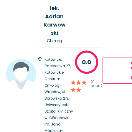
lek.
Adrian
Karwow
ski
Chirurg
Katowice,
0.0
Raciborska 27,
Katowickie
Centrum
(0
Onkologii
ocen)
Wrocław, ul.
Borowska 213,
Uniwersytecki
Szpital Kliniczny
we Wrocławiu
im. Jana
Mikulicza-