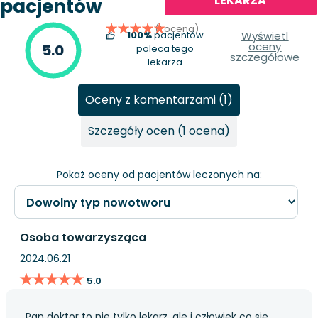
LEKARZA
pacjentów
(1 ocena)
100%
pacjentów
Wyświetl
oceny
5.0
poleca tego
szczegółowe
lekarza
Oceny z komentarzami (1)
Szczegóły ocen (1 ocena)
Pokaż oceny od pacjentów leczonych na:
Osoba towarzysząca
2024.06.21
★★★★★
★★★★★
5.0
Pan doktor to nie tylko lekarz, ale i człowiek co się