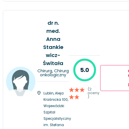
dr n.
med.
Anna
Stankie
wicz-
Świtała
5.0
Chirurg, Chirurg
onkologiczny
(2
oceny
Lublin, Aleja
)
Kraśnicka 100,
Wojewódzki
Szpital
Specjalistyczny
im. Stefana