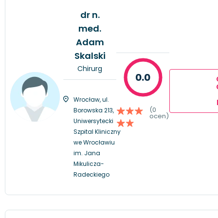
dr n.
med.
Adam
Skalski
Chirurg
0.0
Wrocław, ul.
(0
Borowska 213,
ocen)
Uniwersytecki
Szpital Kliniczny
we Wrocławiu
im. Jana
Mikulicza-
Radeckiego