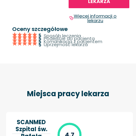
LEKARZA
Więcej informacji o
lekarzu
Oceny szczegółowe
Sposób leczenia
5
Podejście do pacjenta
5
Komunikacja z pacjentem
5
Uprzejmość lekarza
5
Miejsca pracy lekarza
SCANMED
Szpital św.
4.7