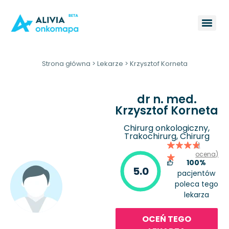
Strona główna
>
Lekarze
>
Krzysztof Korneta
dr n. med.
Krzysztof Korneta
Chirurg onkologiczny,
Trakochirurg, Chirurg
(1
ocena)
100%
5.0
pacjentów
poleca tego
lekarza
OCEŃ TEGO