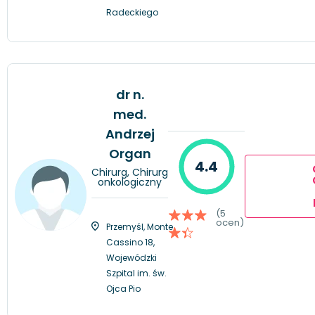
Radeckiego
dr n.
med.
Andrzej
Organ
4.4
Chirurg, Chirurg
onkologiczny
(5
ocen)
Przemyśl, Monte
Cassino 18,
Wojewódzki
Szpital im. św.
Ojca Pio