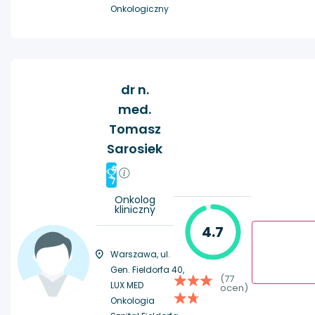
Onkologiczny
dr n.
med.
Tomasz
Sarosiek
#
7
Onkolog
kliniczny
4.7
Warszawa, ul.
Gen. Fieldorfa 40,
(77
LUX MED
ocen)
Onkologia