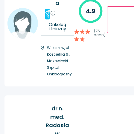
a
4.9
#
4
Onkolog
kliniczny
(75
ocen)
Wieliszew, ul.
Kościelna 61,
Mazowiecki
Szpital
Onkologiczny
dr n.
med.
Radosła
w