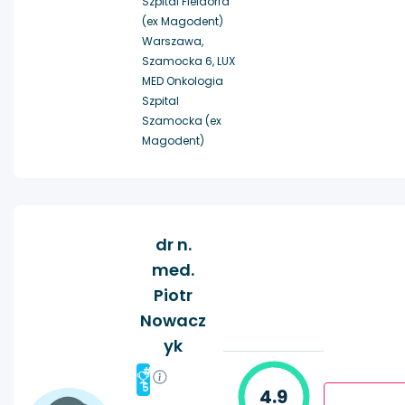
Szpital Fieldorfa
(ex Magodent)
Warszawa,
Szamocka 6, LUX
MED Onkologia
Szpital
Szamocka (ex
Magodent)
dr n.
med.
Piotr
Nowacz
yk
#
5
4.9