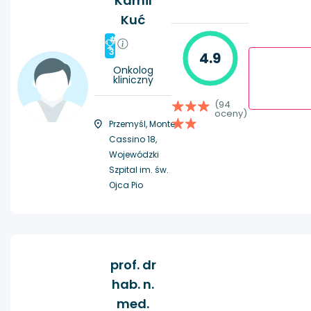
Kamil
Kuć
#
3
4.9
Onkolog
kliniczny
(94
oceny)
Przemyśl, Monte
Cassino 18,
Wojewódzki
Szpital im. św.
Ojca Pio
prof. dr
hab. n.
med.