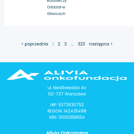
Badawczy
Oddział w
Gliwicach
< poprzednia
1
2
3
…
323
następna >
ul. Niedźwiedzia 4c
02-737 Warszawa
NIP: 5272630752
REGON: 142435498
KRS: 0000358654
Alivia Onkomapa