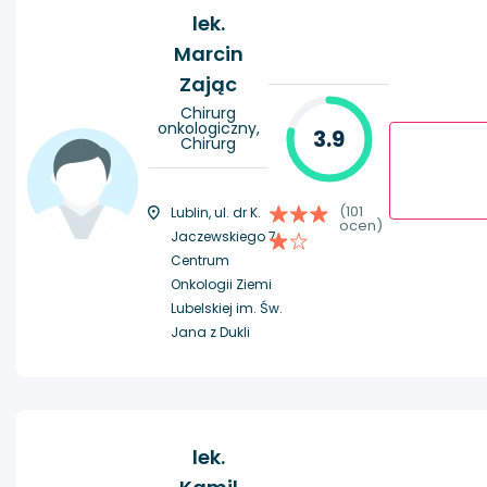
lek.
Marcin
Zając
Chirurg
onkologiczny,
3.9
Chirurg
(101
Lublin, ul. dr K.
ocen)
Jaczewskiego 7,
Centrum
Onkologii Ziemi
Lubelskiej im. Św.
Jana z Dukli
lek.