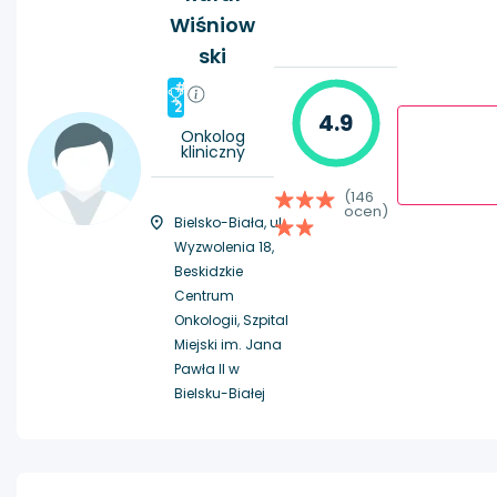
Wiśniow
ski
#
2
4.9
Onkolog
kliniczny
(146
ocen)
Bielsko-Biała, ul.
Wyzwolenia 18,
Beskidzkie
Centrum
Onkologii, Szpital
Miejski im. Jana
Pawła II w
Bielsku-Białej