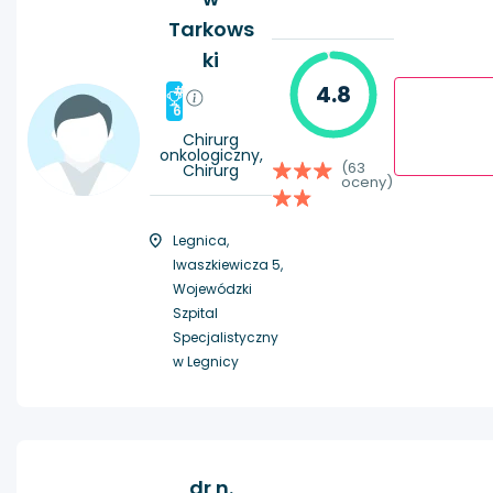
Tarkows
ki
4.8
#
6
Chirurg
onkologiczny,
(63
Chirurg
oceny)
Legnica,
Iwaszkiewicza 5,
Wojewódzki
Szpital
Specjalistyczny
w Legnicy
dr n.