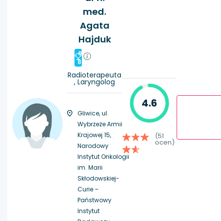
med.
Agata
Hajduk
#
8
Radioterapeuta
, Laryngolog
4.6
Gliwice, ul.
Wybrzeże Armii
Krajowej 15,
(51
ocen)
Narodowy
Instytut Onkologii
im. Marii
Skłodowskiej-
Curie –
Państwowy
Instytut