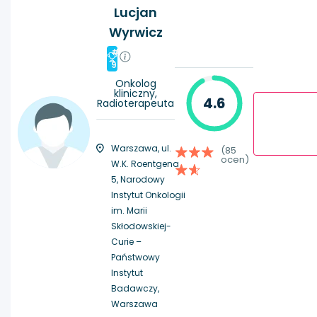
Lucjan
Wyrwicz
#
9
Onkolog
kliniczny,
4.6
Radioterapeuta
Warszawa, ul.
(85
ocen)
W.K. Roentgena
5, Narodowy
Instytut Onkologii
im. Marii
Skłodowskiej-
Curie –
Państwowy
Instytut
Badawczy,
Warszawa