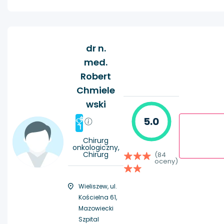
dr n.
med.
Robert
Chmiele
wski
#
5.0
1
Chirurg
onkologiczny,
Chirurg
(84
oceny)
Wieliszew, ul.
Kościelna 61,
Mazowiecki
Szpital