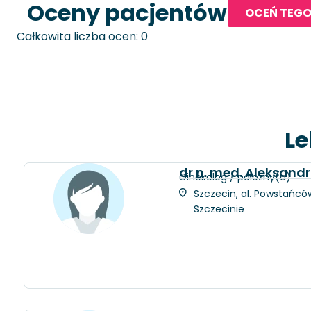
Oceny pacjentów
OCEŃ TEGO
Całkowita liczba ocen: 0
Le
dr n. med. Aleksan
Ginekolog / położny(a)
Szczecin, al. Powstańców
Szczecinie