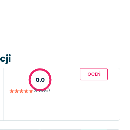
cji
OCEŃ
0.0
(0 ocen)