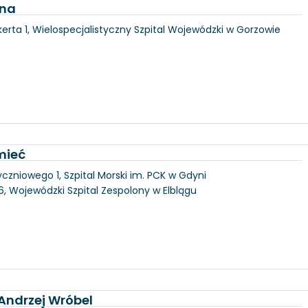
jna
erta 1, Wielospecjalistyczny Szpital Wojewódzki w Gorzowie
mieć
yczniowego 1, Szpital Morski im. PCK w Gdyni
146, Wojewódzki Szpital Zespolony w Elblągu
 Andrzej Wróbel