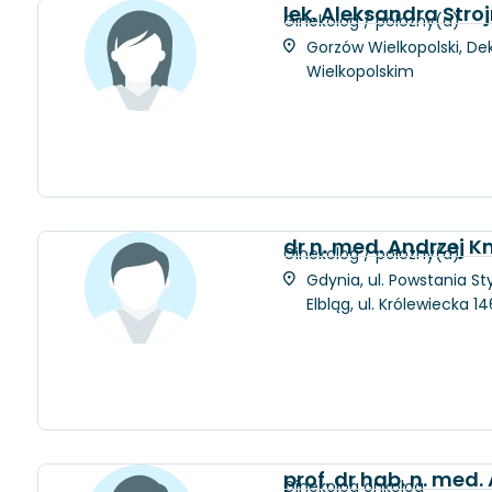
lek. Aleksandra Stro
Ginekolog / położny(a)
Gorzów Wielkopolski, Dek
Wielkopolskim
dr n. med. Andrzej K
Ginekolog / położny(a)
Gdynia, ul. Powstania St
Elbląg, ul. Królewiecka 
prof. dr hab. n. med.
Ginekolog onkolog