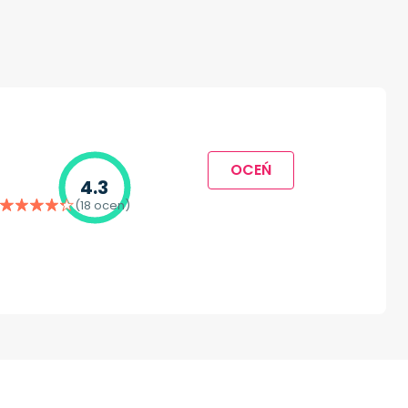
OCEŃ
4.3
(18 ocen)