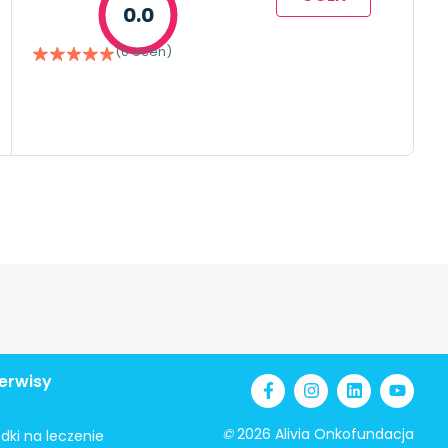
0.0
(0 ocen)
erwisy
©
2026 Alivia Onkofundacja
odki na leczenie