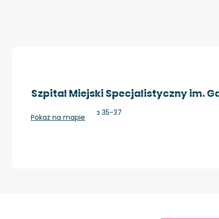
Szpital Miejski Specjalistyczny im. 
Kraków, Prądnicka 35-37
Pokaż na mapie