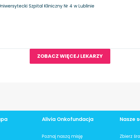
niwersytecki Szpital Kliniczny Nr 4 w Lublinie
ZOBACZ WIĘCEJ LEKARZY
apa
Alivia Onkofundacja
Nasze s
Poznaj naszą misję
Zbierz śr