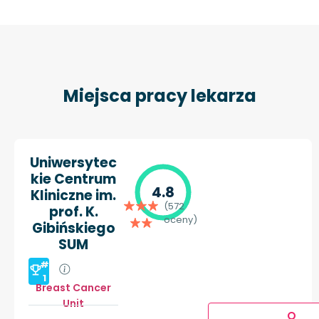
Miejsca pracy lekarza
Uniwersytec
kie Centrum
4.8
Kliniczne im.
(572
prof. K.
oceny)
Gibińskiego
SUM
#
1
Breast Cancer
Unit
O