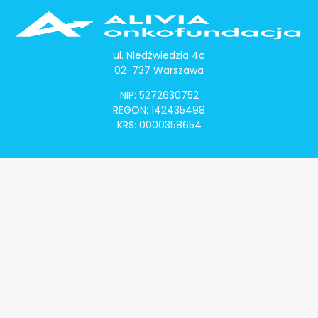
ul. Niedźwiedzia 4c
02-737 Warszawa
NIP: 5272630752
REGON: 142435498
KRS: 0000358654
Alivia Onkomapa
O projekcie
Lista placówek
Lista lekarzy
Programy lekowe
Klauzula informacyjna
Polityka prywatności
Regulamin