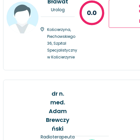
Bławat
Urolog
0.0
Kościerzyna,
Piechowskiego
36, Szpital
Specjalistyczny
w Kościerzynie
dr n.
med.
Adam
Brewczy
ński
Radioterapeuta