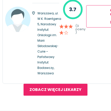
3.7
Warszawa, ul.
W.K. Roentgena
5, Narodowy
(3
oceny
Instytut
)
Onkologii im.
Marii
Skłodowskiej-
Curie –
Państwowy
Instytut
Badawczy,
Warszawa
ZOBACZ WIĘCEJ LEKARZY