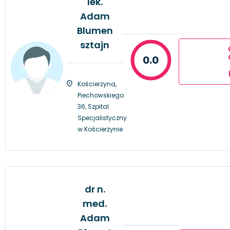
lek.
Adam
Blumen
sztajn
0.0
Kościerzyna,
Piechowskiego
36, Szpital
Specjalistyczny
w Kościerzynie
dr n.
med.
Adam