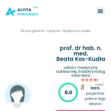
Strona główna
>
Lekarze
>
Beata Kos-Kudła
prof. dr hab. n.
med.
Beata Kos-Kudła
Lekarz medycyny
nuklearnej, Endokrynolog,
Internista
(5
ocen)
100%
5.0
pacjentów
poleca tego
lekarza