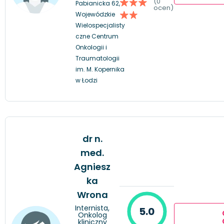
(0
Pabianicka 62,
ocen)
Wojewódzkie
Wielospecjalisty
czne Centrum
Onkologii i
Traumatologii
im. M. Kopernika
w Łodzi
dr n.
med.
Agniesz
ka
Wrona
Internista,
5.0
Onkolog
kliniczny