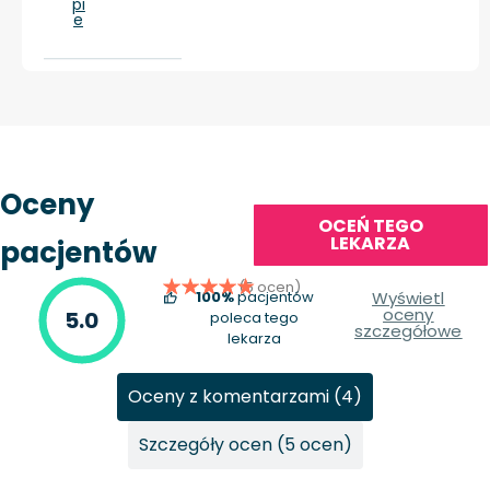
pi
e
Oceny
OCEŃ TEGO
LEKARZA
pacjentów
(5 ocen)
100%
pacjentów
Wyświetl
oceny
5.0
poleca tego
szczegółowe
lekarza
Oceny z komentarzami (4)
Szczegóły ocen (5 ocen)