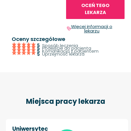
OCEŃ TEGO
LEKARZA
Więcej informacji o
lekarzu
Oceny szczegółowe
Sposób leczenia
5
Podejście do pacjenta
5
Komunikacja z pacjentem
5
Uprzejmość lekarza
5
Miejsca pracy lekarza
Uniwersytec