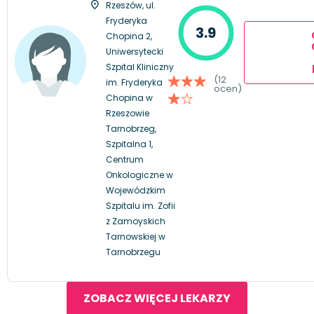
Rzeszów, ul.
Fryderyka
3.9
Chopina 2,
Uniwersytecki
Szpital Kliniczny
(12
im. Fryderyka
ocen)
Chopina w
Rzeszowie
Tarnobrzeg,
Szpitalna 1,
Centrum
Onkologiczne w
Wojewódzkim
Szpitalu im. Zofii
z Zamoyskich
Tarnowskiej w
Tarnobrzegu
ZOBACZ WIĘCEJ LEKARZY