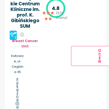
kie Centrum
4.8
Kliniczne im.
(572
prof. K.
oceny)
Gibińskiego
SUM
#
1
Breast Cancer
Unit
O
C
Katowic
E
e, ul.
Ń
Ceglan
a 35
P
o
k
a
ż
n
a
m
a