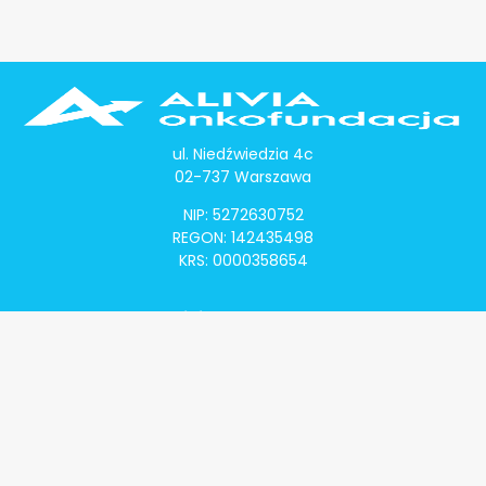
ul. Niedźwiedzia 4c
02-737 Warszawa
NIP: 5272630752
REGON: 142435498
KRS: 0000358654
Alivia Onkomapa
O projekcie
Lista placówek
Lista lekarzy
Programy lekowe
Klauzula informacyjna