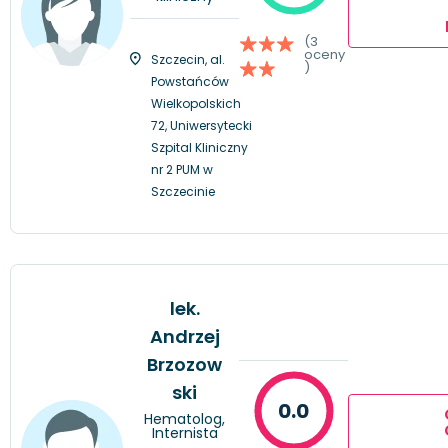
(3
oceny
Szczecin, al.
)
Powstańców
Wielkopolskich
72, Uniwersytecki
Szpital Kliniczny
nr 2 PUM w
Szczecinie
lek.
Andrzej
Brzozow
ski
0.0
Hematolog,
Internista