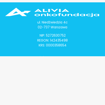
ul. Niedźwiedzia 4c
02-737 Warszawa
NIP: 5272630752
REGON: 142435498
KRS: 0000358654
Alivia Onkomapa
O projekcie
Lista placówek
Lista lekarzy
Programy lekowe
Klauzula informacyjna
Polityka prywatności
Regulamin