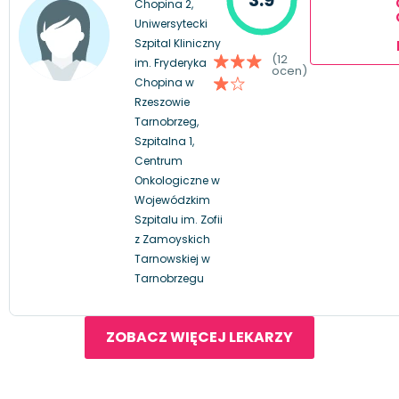
Chopina 2,
Uniwersytecki
Szpital Kliniczny
(12
im. Fryderyka
ocen)
Chopina w
Rzeszowie
Tarnobrzeg,
Szpitalna 1,
Centrum
Onkologiczne w
Wojewódzkim
Szpitalu im. Zofii
z Zamoyskich
Tarnowskiej w
Tarnobrzegu
ZOBACZ WIĘCEJ LEKARZY