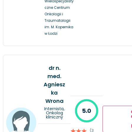
Wielospecjalisty
czne Centrum
Onkologii i
Traumatologii
im. M. Kopernika
w Łodzi
dr n.
med.
Agniesz
ka
Wrona
Internista,
5.0
Onkolog
kliniczny
(3