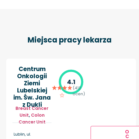
Miejsca pracy lekarza
Centrum
Onkologii
4.1
Ziemi
(412
Lubelskiej
ocen)
im. Św. Jana
z Dukli
Breast Cancer
Unit
,
Colon
Cancer Unit
O
Lublin, ul.
C