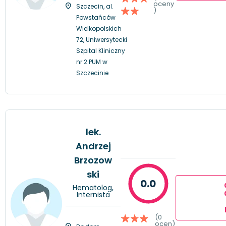
oceny
Szczecin, al.
)
Powstańców
Wielkopolskich
72, Uniwersytecki
Szpital Kliniczny
nr 2 PUM w
Szczecinie
lek.
Andrzej
Brzozow
ski
0.0
Hematolog,
Internista
(0
ocen)