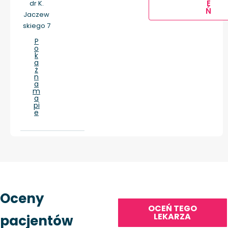
E
dr K.
Ń
Jaczew
skiego 7
P
o
k
a
ż
n
a
m
a
pi
e
Oceny
OCEŃ TEGO
LEKARZA
pacjentów