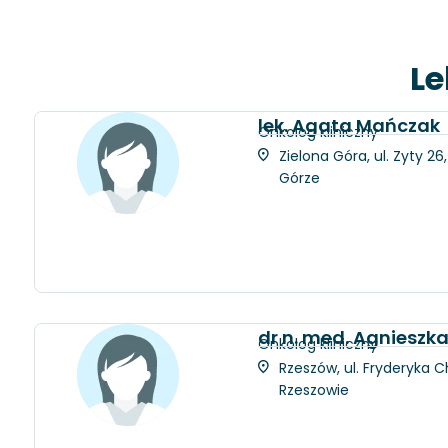
Le
lek. Agata Mańczak
Onkolog kliniczny
Zielona Góra, ul. Zyty 2
Górze
dr n. med. Agniesz
Onkolog kliniczny
Rzeszów, ul. Fryderyka C
Rzeszowie