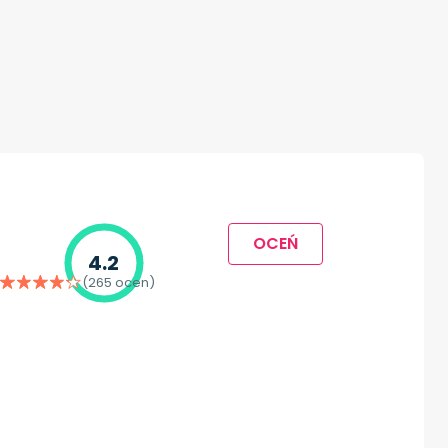
OCEŃ
4.2
(265 ocen)