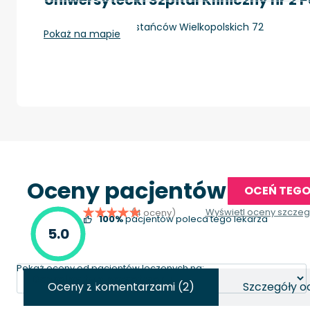
Szczecin, al. Powstańców Wielkopolskich 72
Pokaż na mapie
Oceny pacjentów
OCEŃ TEGO
Wyświetl oceny szcze
(4 oceny)
100%
pacjentów poleca tego lekarza
5.0
Pokaż oceny od pacjentów leczonych na:
Oceny z komentarzami (2)
Szczegóły o