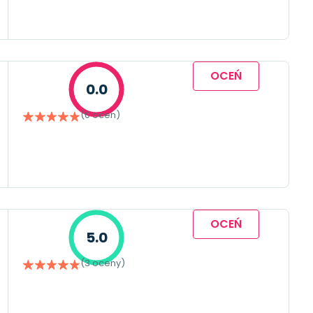
OCEŃ
0.0
(0 ocen)
OCEŃ
5.0
(3 oceny)