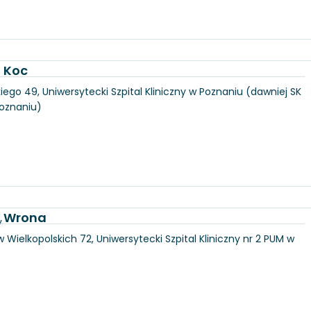
a Koc
iego 49, Uniwersytecki Szpital Kliniczny w Poznaniu (dawniej SK
Poznaniu)
a Wrona
y
 Wielkopolskich 72, Uniwersytecki Szpital Kliniczny nr 2 PUM w