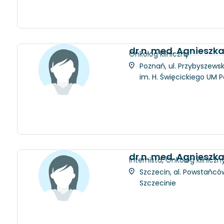
dr n. med. Agnieszk
Onkolog kliniczny
Poznań, ul. Przybyszewsk
im. H. Święcickiego UM 
dr n. med. Agnieszk
Internista, Onkolog kliniczn
Szczecin, al. Powstańców
Szczecinie