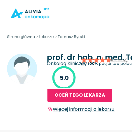
Strona główna
>
Lekarze
>
Tomasz Byrski
prof. dr hab. n. med.
T
(4 oceny)
Onkolog kliniczny
100%
pacjentów polec
5.0
OCEŃ TEGO LEKARZA
Więcej informacji o lekarzu