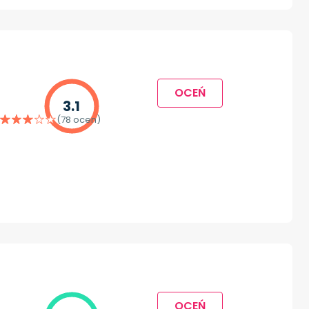
OCEŃ
3.1
(78 ocen)
OCEŃ