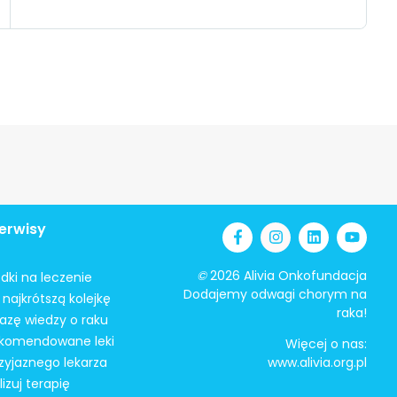
erwisy
©
2026 Alivia Onkofundacja
odki na leczenie
Dodajemy odwagi chorym na
najkrótszą kolejkę
raka!
azę wiedzy o raku
ekomendowane leki
Więcej o nas:
zyjaznego lekarza
www.alivia.org.pl
izuj terapię