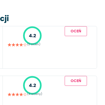
cji
OCEŃ
4.2
(5 ocen)
OCEŃ
4.2
(4 oceny)