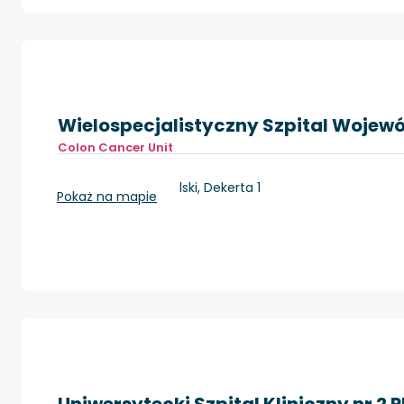
Wielospecjalistyczny Szpital Wojew
Colon Cancer Unit
Gorzów Wielkopolski, Dekerta 1
Pokaż na mapie
Uniwersytecki Szpital Kliniczny nr 2 