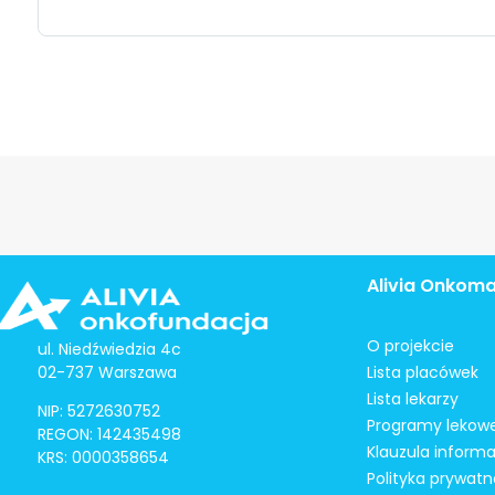
Alivia Onkom
O projekcie
ul. Niedźwiedzia 4c
02-737 Warszawa
Lista placówek
Lista lekarzy
NIP: 5272630752
Programy lekow
REGON: 142435498
Klauzula inform
KRS: 0000358654
Polityka prywatn