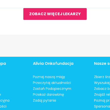
ZOBACZ WIĘCEJ LEKARZY
apa
Alivia Onkofundacja
Nasze s
Poznaj naszą misję
Zbierz śr
Przeczytaj aktualności
Wyszukaj 
Zostań Podopiecznym
Zobacz b
e
Przekaż darowiznę
Znajdź r
acyjna
Zadaj pytanie
Poznaj pr
ości
Spersonal