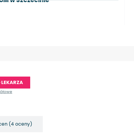
 LEKARZA
gółowe
cen (4 oceny)