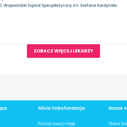
100, Wojewódzki Szpital Specjalistyczny im. Stefana Kardynała
ZOBACZ WIĘCEJ LEKARZY
apa
Alivia Onkofundacja
Nasze s
Poznaj naszą misję
Zbierz śr