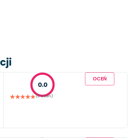
cji
OCEŃ
0.0
(0 ocen)