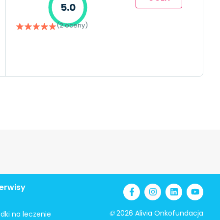
5.0
(2 oceny)
erwisy
©
2026 Alivia Onkofundacja
odki na leczenie