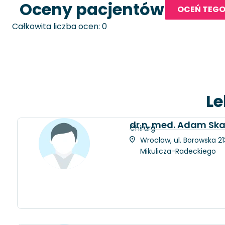
Oceny pacjentów
OCEŃ TEGO
Całkowita liczba ocen: 0
Le
dr n. med. Adam Ska
Chirurg
Wrocław, ul. Borowska 21
Mikulicza-Radeckiego