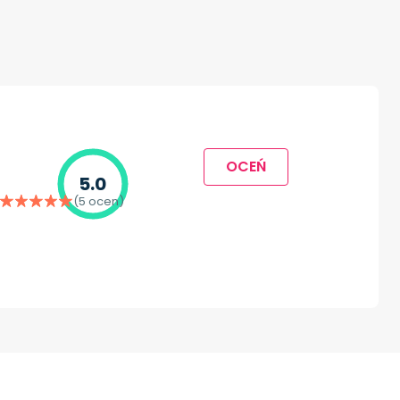
OCEŃ
5.0
(5 ocen)