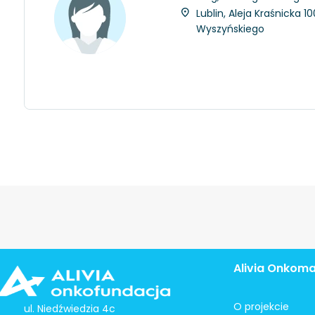
Lublin, Aleja Kraśnicka 
Wyszyńskiego
Alivia Onkom
O projekcie
ul. Niedźwiedzia 4c