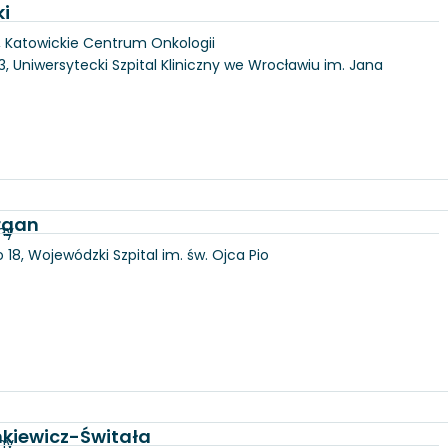
ki
, Katowickie Centrum Onkologii
3, Uniwersytecki Szpital Kliniczny we Wrocławiu im. Jana
Organ
ny
18, Wojewódzki Szpital im. św. Ojca Pio
nkiewicz-Świtała
ny