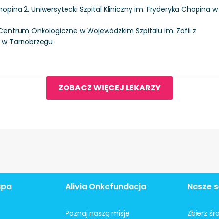
hopina 2, Uniwersytecki Szpital Kliniczny im. Fryderyka Chopina w
, Centrum Onkologiczne w Wojewódzkim Szpitalu im. Zofii z
j w Tarnobrzegu
ZOBACZ WIĘCEJ LEKARZY
apa
Alivia Onkofundacja
Nasze s
Poznaj naszą misję
Zbierz śr