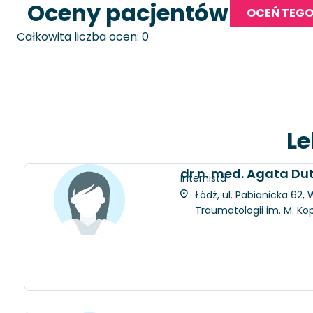
Oceny pacjentów
OCEŃ TEGO
Całkowita liczba ocen: 0
Le
dr n. med. Agata D
Internista
Łódź, ul. Pabianicka 62
Traumatologii im. M. Ko