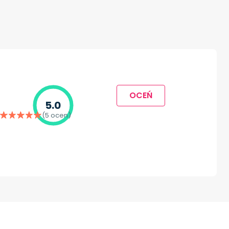
OCEŃ
5.0
(5 ocen)