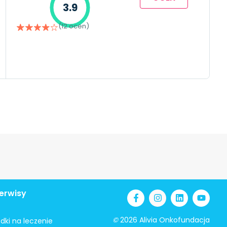
3.9
(12 ocen)
erwisy
©
2026 Alivia Onkofundacja
odki na leczenie