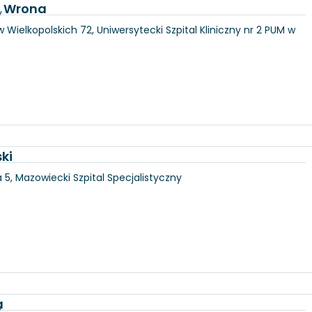
a Wrona
y
 Wielkopolskich 72, Uniwersytecki Szpital Kliniczny nr 2 PUM w
ki
5, Mazowiecki Szpital Specjalistyczny
a
y