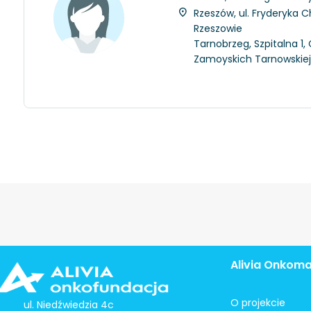
Rzeszów, ul. Fryderyka C
Rzeszowie
Tarnobrzeg, Szpitalna 1
Zamoyskich Tarnowskie
Alivia Onkom
O projekcie
ul. Niedźwiedzia 4c