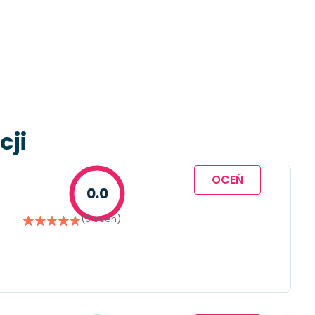
cji
OCEŃ
0.0
(0 ocen)