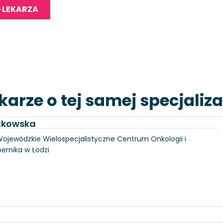
 LEKARZA
karze o tej samej specjaliza
utkowska
, Wojewódzkie Wielospecjalistyczne Centrum Onkologii i
pernika w Łodzi