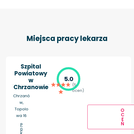
Miejsca pracy lekarza
Szpital
Powiatowy
5.0
w
(5
Chrzanowie
ocen)
Chrzanó
w,
Topolo
O
C
wa 16
E
Ń
P
o
k