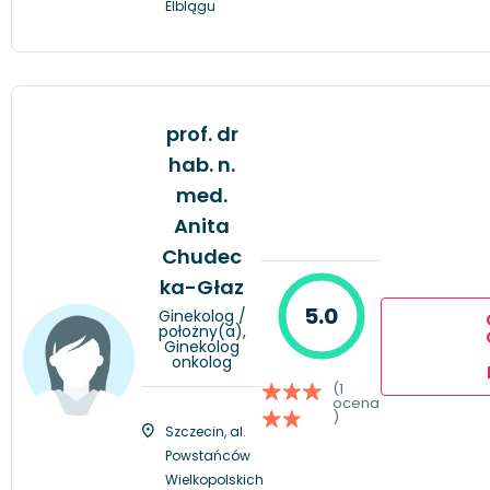
Elblągu
prof. dr
hab. n.
med.
Anita
Chudec
ka-Głaz
5.0
Ginekolog /
położny(a),
Ginekolog
onkolog
(1
ocena
)
Szczecin, al.
Powstańców
Wielkopolskich