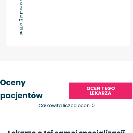
a
ż
n
a
m
a
pi
e
Oceny
OCEŃ TEGO
LEKARZA
pacjentów
Całkowita liczba ocen: 0