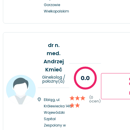
Gorzowie
Wielkopolskim
dr n.
med.
Andrzej
Kmieć
0.0
Ginekolog /
położny(a)
(0
Elbląg, ul.
ocen)
Królewiecka 146,
Wojewódzki
Szpital
Zespolony w