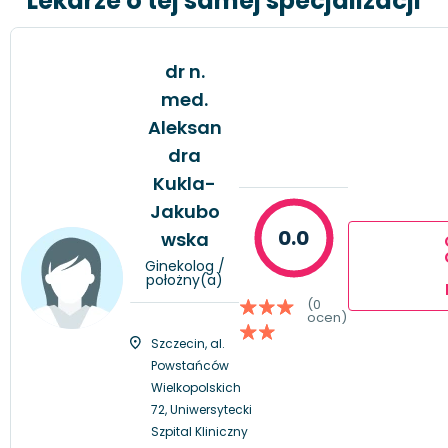
Lekarze o tej samej specjalizacji
dr n.
med.
Aleksan
dra
Kukla-
Jakubo
0.0
wska
Ginekolog /
położny(a)
(0
ocen)
Szczecin, al.
Powstańców
Wielkopolskich
72, Uniwersytecki
Szpital Kliniczny