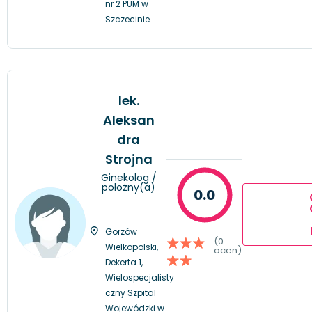
nr 2 PUM w
Szczecinie
lek.
Aleksan
dra
Strojna
Ginekolog /
położny(a)
0.0
Gorzów
(0
Wielkopolski,
ocen)
Dekerta 1,
Wielospecjalisty
czny Szpital
Wojewódzki w