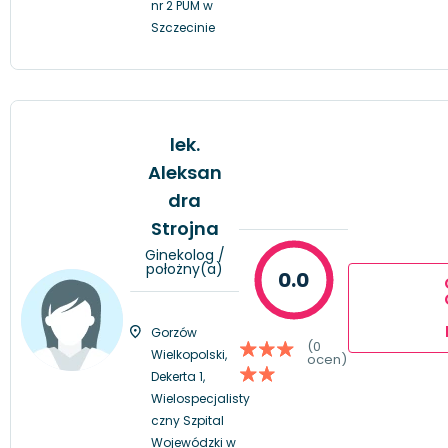
nr 2 PUM w
Szczecinie
lek.
Aleksan
dra
Strojna
Ginekolog /
położny(a)
0.0
Gorzów
(0
Wielkopolski,
ocen)
Dekerta 1,
Wielospecjalisty
czny Szpital
Wojewódzki w