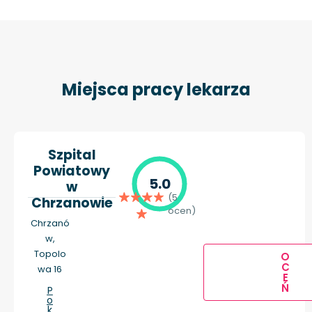
Miejsca pracy lekarza
Szpital
Powiatowy
5.0
w
(5
Chrzanowie
ocen)
Chrzanó
w,
Topolo
O
C
wa 16
E
Ń
P
o
k