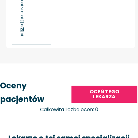
a
ż
n
a
m
a
pi
e
Oceny
OCEŃ TEGO
LEKARZA
pacjentów
Całkowita liczba ocen: 0