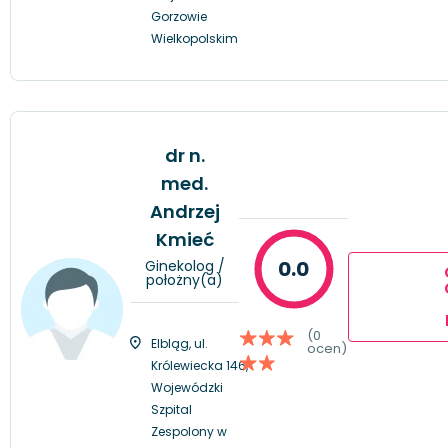
Gorzowie
Wielkopolskim
dr n.
med.
Andrzej
Kmieć
0.0
Ginekolog /
położny(a)
(0
Elbląg, ul.
ocen)
Królewiecka 146,
Wojewódzki
Szpital
Zespolony w