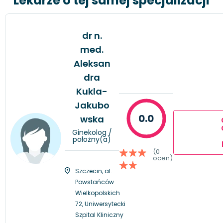
Lekarze o tej samej specjalizacji
dr n.
med.
Aleksan
dra
Kukla-
Jakubo
0.0
wska
Ginekolog /
położny(a)
(0
ocen)
Szczecin, al.
Powstańców
Wielkopolskich
72, Uniwersytecki
Szpital Kliniczny