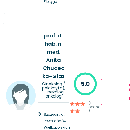
Elblągu
prof. dr
hab. n.
med.
Anita
Chudec
ka-Głaz
5.0
Ginekolog /
położny(a),
Ginekolog
onkolog
(1
ocena
)
Szczecin, al.
Powstańców
Wielkopolskich