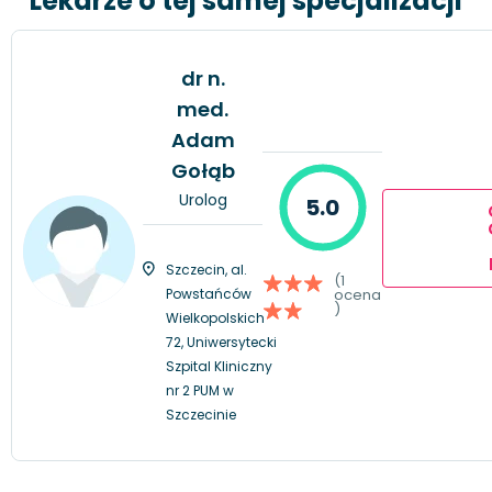
Lekarze o tej samej specjalizacji
dr n.
med.
Adam
Gołąb
Urolog
5.0
Szczecin, al.
(1
Powstańców
ocena
)
Wielkopolskich
72, Uniwersytecki
Szpital Kliniczny
nr 2 PUM w
Szczecinie