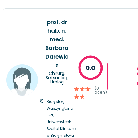
prof. dr
hab. n.
med.
Barbara
Darewic
z
0.0
Chirurg,
Seksuolog,
Urolog
(0
ocen)
Białystok,
Waszyngtona
15a,
Uniwersytecki
Szpital Kliniczny
w Białymstoku