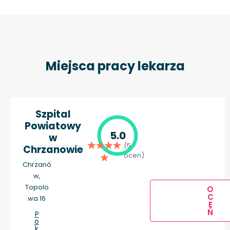
Miejsca pracy lekarza
Szpital
Powiatowy
5.0
w
(5
Chrzanowie
ocen)
Chrzanó
w,
Topolo
O
C
wa 16
E
Ń
P
o
k