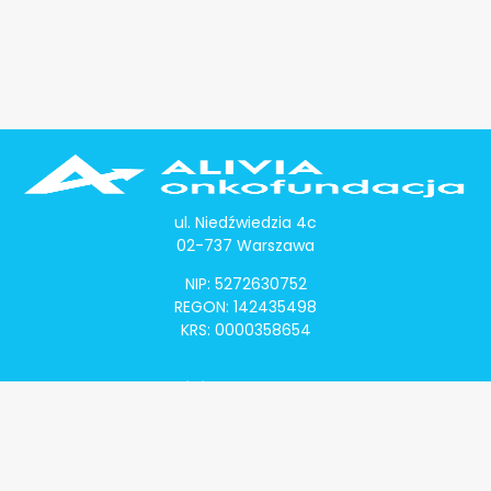
ul. Niedźwiedzia 4c
02-737 Warszawa
NIP: 5272630752
REGON: 142435498
KRS: 0000358654
Alivia Onkomapa
O projekcie
Lista placówek