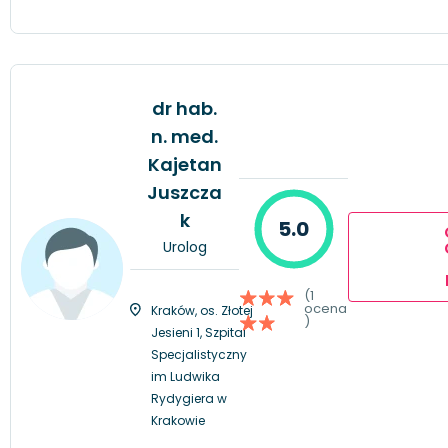
dr hab.
n. med.
Kajetan
Juszcza
k
5.0
Urolog
(1
ocena
Kraków, os. Złotej
)
Jesieni 1, Szpital
Specjalistyczny
im Ludwika
Rydygiera w
Krakowie