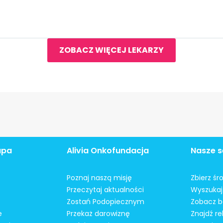
ZOBACZ WIĘCEJ LEKARZY
apa
Alivia Onkofundacja
Nasze s
Poznaj naszą misję
Zbierz śr
Przeczytaj aktualności
Wyszukaj 
Zostań Podopiecznym
Zobacz b
e
Przekaż darowiznę
Znajdź r