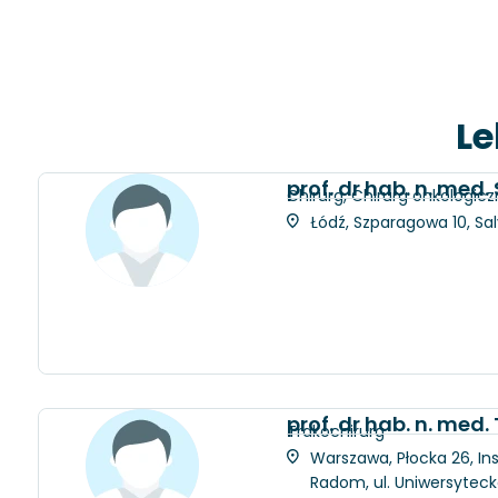
Le
prof. dr hab. n. med
Chirurg, Chirurg onkologicz
Łódź, Szparagowa 10, Sa
prof. dr hab. n. med
Trakochirurg
Warszawa, Płocka 26, Ins
Radom, ul. Uniwersytec