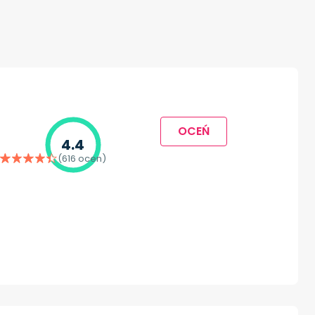
OCEŃ
4.4
(616 ocen)