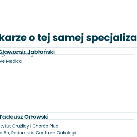
karze o tej samej specjaliza
. Sławomir Jabłoński
ny, Trakochirurg
lve Medica
. Tadeusz Orłowski
tytut Gruźlicy i Chorób Płuc
ka 6a, Radomskie Centrum Onkologii