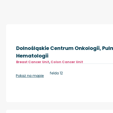
Dolnośląskie Centrum Onkologii, Pulm
Hematologii
Breast Cancer Unit
,
Colon Cancer Unit
Wrocław, pl. Hirszfelda 12
Pokaż na mapie