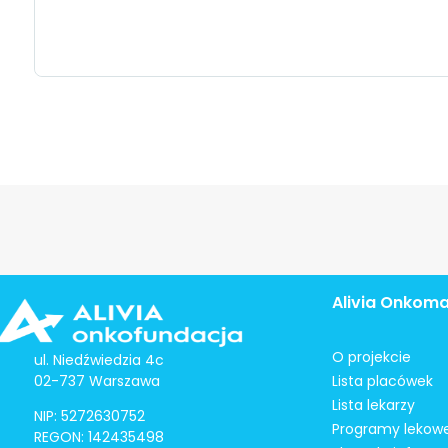
Alivia Onkom
O projekcie
ul. Niedźwiedzia 4c
02-737 Warszawa
Lista placówek
Lista lekarzy
NIP: 5272630752
Programy lekow
REGON: 142435498