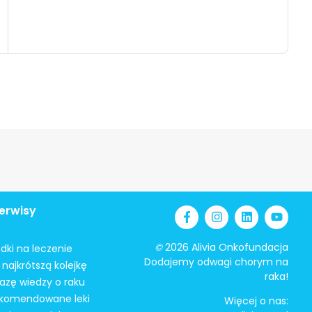
erwisy
©
2026 Alivia Onkofundacja
odki na leczenie
Dodajemy odwagi chorym na
najkrótszą kolejkę
raka!
azę wiedzy o raku
ekomendowane leki
Więcej o nas: