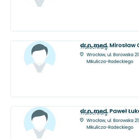
dr n. med. Mirosław 
Trakochirurg
Wrocław, ul. Borowska 21
Mikulicza-Radeckiego
dr n. med. Paweł Łu
Trakochirurg
Wrocław, ul. Borowska 21
Mikulicza-Radeckiego