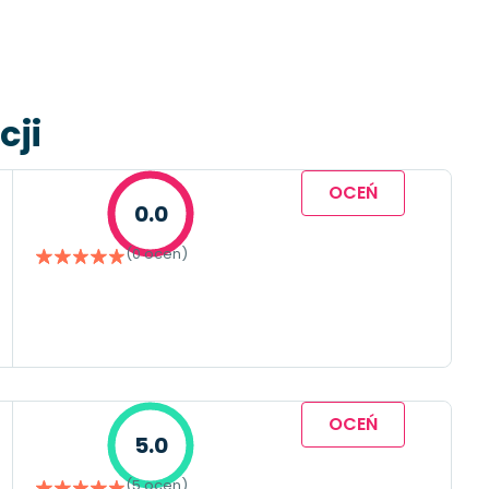
cji
OCEŃ
0.0
(0 ocen)
OCEŃ
5.0
(5 ocen)