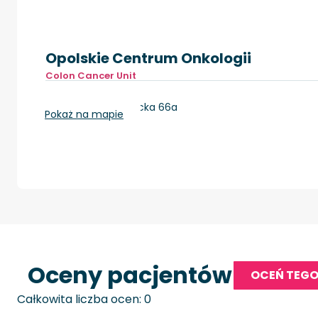
Opolskie Centrum Onkologii
Colon Cancer Unit
Opole, ul. Katowicka 66a
Pokaż na mapie
Oceny pacjentów
OCEŃ TEGO
Całkowita liczba ocen: 0