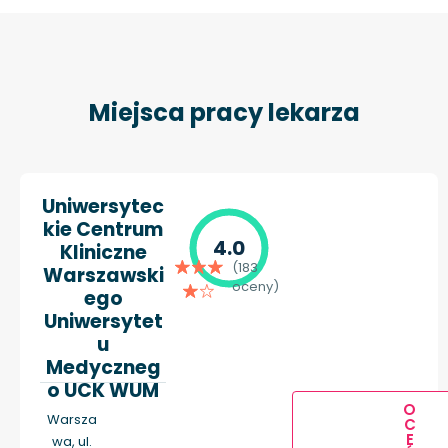
Miejsca pracy lekarza
Uniwersytec
kie Centrum
4.0
Kliniczne
(183
Warszawski
oceny)
ego
Uniwersytet
u
Medyczneg
o UCK WUM
O
Warsza
C
E
wa, ul.