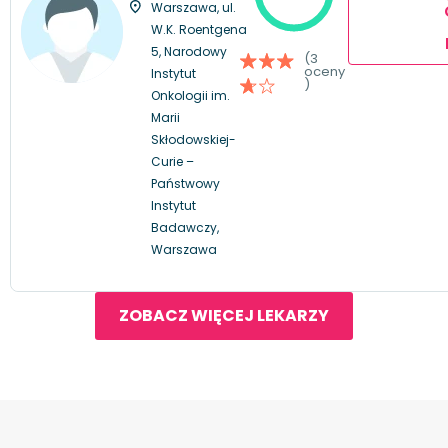
Warszawa, ul.
W.K. Roentgena
5, Narodowy
(3
oceny
Instytut
)
Onkologii im.
Marii
Skłodowskiej-
Curie –
Państwowy
Instytut
Badawczy,
Warszawa
ZOBACZ WIĘCEJ LEKARZY