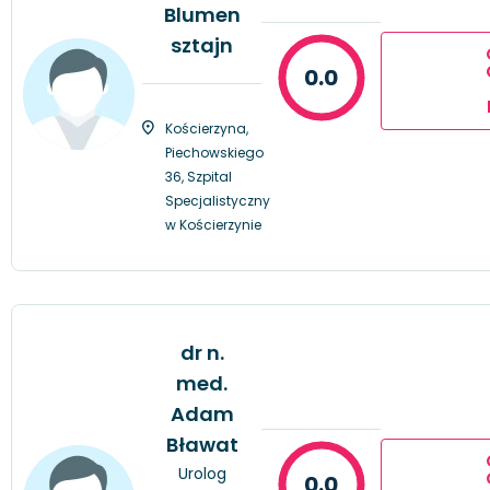
Blumen
sztajn
0.0
Kościerzyna,
Piechowskiego
36, Szpital
Specjalistyczny
w Kościerzynie
dr n.
med.
Adam
Bławat
Urolog
0.0