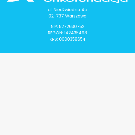
ul. Niedźwiedzia 4c
02-737 Warszawa
NIP: 5272630752
REGON: 142435498
KRS: 0000358654
Alivia Onkomapa
O projekcie
Lista placówek
Lista lekarzy
Programy lekowe
Klauzula informacyjna
Polityka prywatności
Regulamin
Kontakt
Alivia Onkofundacja