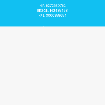
NIP: 5272630752
REGON: 142435498
KRS: 0000358654
Alivia Onkomapa
O projekcie
Lista placówek
Lista lekarzy
Programy lekowe
Klauzula informacyjna
Polityka prywatności
Regulamin
Kontakt
Alivia Onkofundacja
Poznaj naszą misję