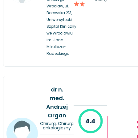
Wrocław, ul.
Borowska 213,
Uniwersytecki
Szpital Kliniczny
we Wrocławiu
im. Jana
Mikulicza-
Radeckiego
dr n.
med.
Andrzej
Organ
4.4
Chirurg, Chirurg
onkologiczny