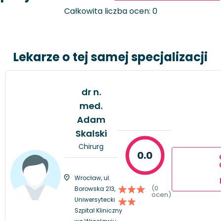
Całkowita liczba ocen: 0
Lekarze o tej samej specjalizacji
dr n.
med.
Adam
Skalski
Chirurg
0.0
Wrocław, ul.
(0
Borowska 213,
ocen)
Uniwersytecki
Szpital Kliniczny