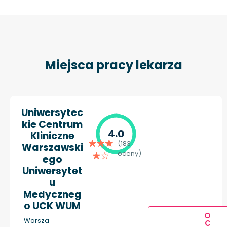
Miejsca pracy lekarza
Uniwersytec
kie Centrum
4.0
Kliniczne
(183
Warszawski
oceny)
ego
Uniwersytet
u
Medyczneg
o UCK WUM
O
Warsza
C