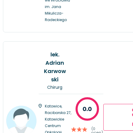
we Wrocławiu
im. Jana
Mikulicza-
Radeckiego
lek.
Adrian
Karwow
ski
Chirurg
Katowice,
0.0
Raciborska 27,
Katowickie
Centrum
(0
Onkologii
ocen)