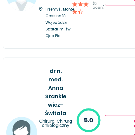
(5
ocen)
Przemyśl, Monte
Cassino 18,
Wojewódzki
Szpital im. św.
Ojca Pio
dr n.
med.
Anna
Stankie
wicz-
Świtała
5.0
Chirurg, Chirurg
onkologiczny