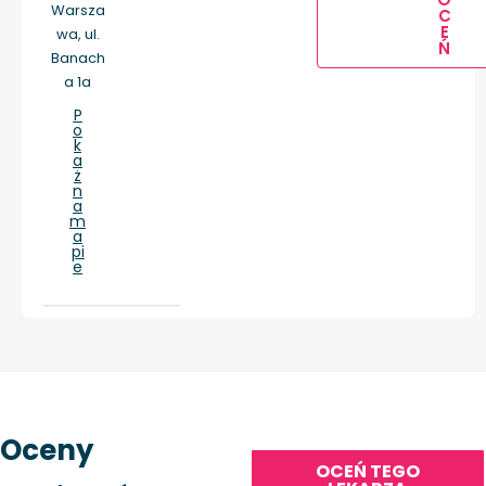
Warsza
C
E
wa, ul.
Ń
Banach
a 1a
P
o
k
a
ż
n
a
m
a
pi
e
Oceny
OCEŃ TEGO