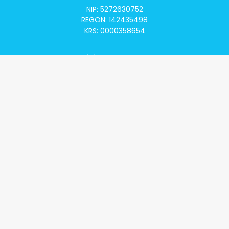
NIP: 5272630752
REGON: 142435498
KRS: 0000358654
Alivia Onkomapa
O projekcie
Lista placówek
Lista lekarzy
Programy lekowe
Klauzula informacyjna
Polityka prywatności
Regulamin
Kontakt
Alivia Onkofundacja
Poznaj naszą misję