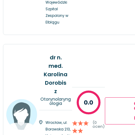
Wojewódzki
Szpital
Zespolony w
Elblągu
dr n.
med.
Karolina
Dorobis
z
Otorynolaryng
0.0
ologia
(0
Wrocław, ul.
ocen)
Borowska 213,