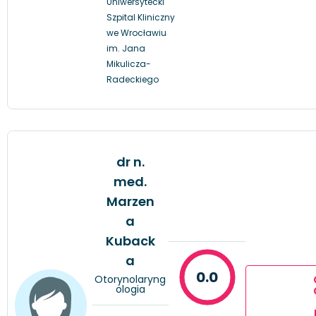
Uniwersytecki
Szpital Kliniczny
we Wrocławiu
im. Jana
Mikulicza-
Radeckiego
dr n.
med.
Marzen
a
Kuback
a
0.0
Otorynolaryng
ologia