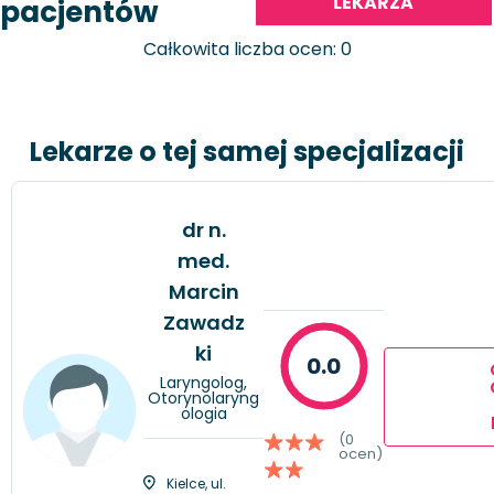
LEKARZA
pacjentów
Całkowita liczba ocen: 0
Lekarze o tej samej specjalizacji
dr n.
med.
Marcin
Zawadz
ki
0.0
Laryngolog,
Otorynolaryng
ologia
(0
ocen)
Kielce, ul.