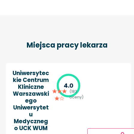
Miejsca pracy lekarza
Uniwersytec
kie Centrum
4.0
Kliniczne
(183
Warszawski
oceny)
ego
Uniwersytet
u
Medyczneg
o UCK WUM
O