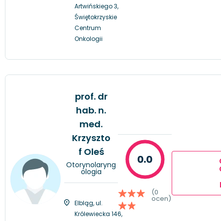
Artwińskiego 3,
Świętokrzyskie
Centrum
Onkologii
prof. dr
hab. n.
med.
Krzyszto
f Oleś
0.0
Otorynolaryng
ologia
(0
ocen)
Elbląg, ul.
Królewiecka 146,