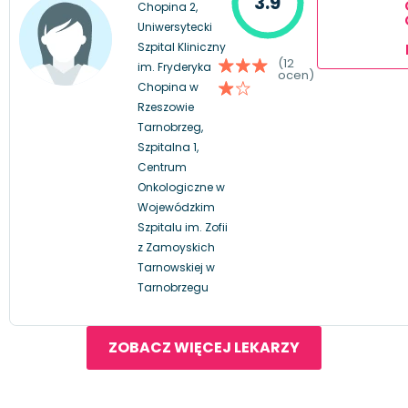
3.9
Chopina 2,
Uniwersytecki
Szpital Kliniczny
(12
im. Fryderyka
ocen)
Chopina w
Rzeszowie
Tarnobrzeg,
Szpitalna 1,
Centrum
Onkologiczne w
Wojewódzkim
Szpitalu im. Zofii
z Zamoyskich
Tarnowskiej w
Tarnobrzegu
ZOBACZ WIĘCEJ LEKARZY