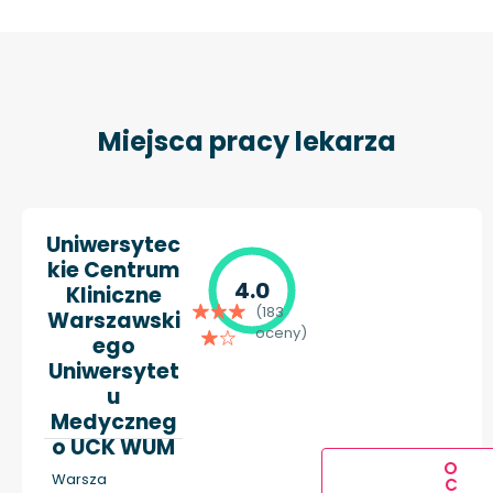
Miejsca pracy lekarza
Uniwersytec
kie Centrum
4.0
Kliniczne
(183
Warszawski
oceny)
ego
Uniwersytet
u
Medyczneg
o UCK WUM
O
Warsza
C