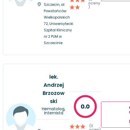
oceny
Szczecin, al.
)
Powstańców
Wielkopolskich
72, Uniwersytecki
Szpital Kliniczny
nr 2 PUM w
Szczecinie
lek.
Andrzej
Brzozow
ski
0.0
Hematolog,
Internista
(0
ocen)