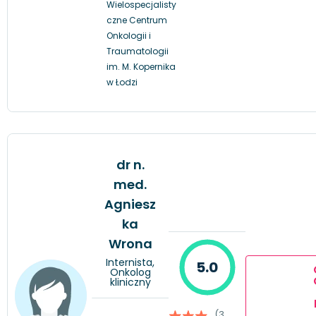
Wielospecjalisty
czne Centrum
Onkologii i
Traumatologii
im. M. Kopernika
w Łodzi
dr n.
med.
Agniesz
ka
Wrona
Internista,
5.0
Onkolog
kliniczny
(3