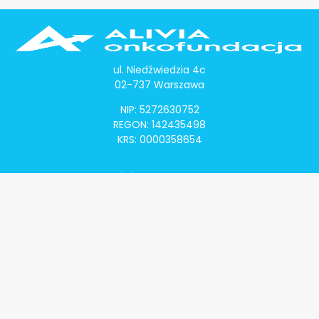
ul. Niedźwiedzia 4c
02-737 Warszawa
NIP: 5272630752
REGON: 142435498
KRS: 0000358654
Alivia Onkomapa
O projekcie
Lista placówek
Lista lekarzy
Programy lekowe
Klauzula informacyjna
Polityka prywatności
Regulamin