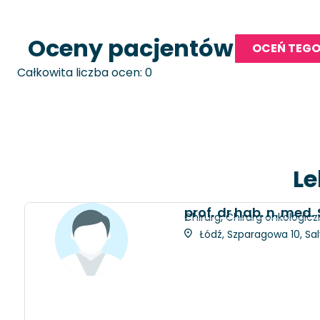
Oceny pacjentów
OCEŃ TEGO
Całkowita liczba ocen: 0
Le
prof. dr hab. n. med
Chirurg, Chirurg onkologicz
Łódź, Szparagowa 10, Sa