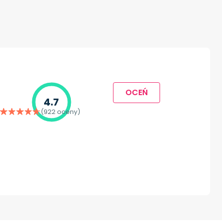
OCEŃ
4.7
(922 oceny)