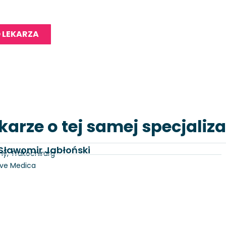
 LEKARZA
karze o tej samej specjaliza
. Sławomir Jabłoński
ny, Trakochirurg
lve Medica