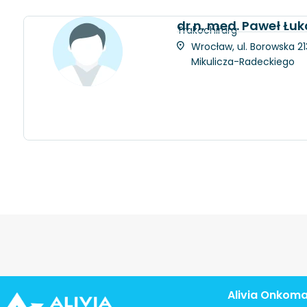
dr n. med. Paweł Łu
Trakochirurg
Wrocław, ul. Borowska 21
Mikulicza-Radeckiego
Alivia Onkom