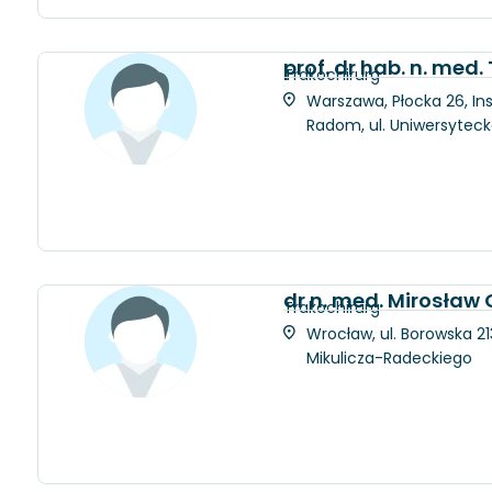
prof. dr hab. n. med
Trakochirurg
Warszawa, Płocka 26, Ins
Radom, ul. Uniwersytec
dr n. med. Mirosław 
Trakochirurg
Wrocław, ul. Borowska 21
Mikulicza-Radeckiego