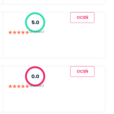
OCEŃ
5.0
(5 ocen)
OCEŃ
0.0
(0 ocen)