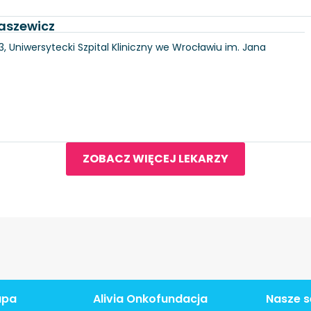
kaszewicz
3, Uniwersytecki Szpital Kliniczny we Wrocławiu im. Jana
ZOBACZ WIĘCEJ LEKARZY
apa
Alivia Onkofundacja
Nasze s