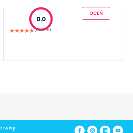
OCEŃ
0.0
(0 ocen)
erwisy