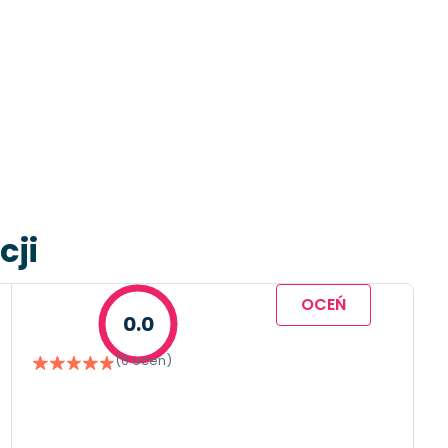
cji
OCEŃ
0.0
(0 ocen)