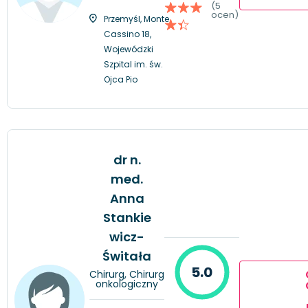
(5
ocen)
Przemyśl, Monte
Cassino 18,
Wojewódzki
Szpital im. św.
Ojca Pio
dr n.
med.
Anna
Stankie
wicz-
Świtała
5.0
Chirurg, Chirurg
onkologiczny