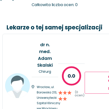
Całkowita liczba ocen: 0
Lekarze o tej samej specjalizacji
dr n.
med.
Adam
Skalski
Chirurg
0.0
Wrocław, ul.
(0
Borowska 213,
ocen)
Uniwersytecki
Szpital Kliniczny
we Wrocławiu