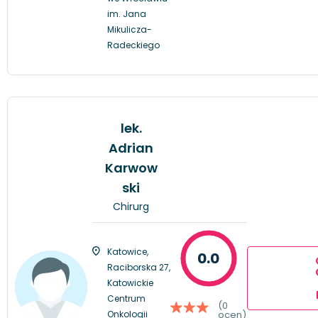
im. Jana
Mikulicza-
Radeckiego
lek.
Adrian
Karwow
ski
Chirurg
Katowice,
0.0
Raciborska 27,
Katowickie
Centrum
(0
Onkologii
ocen)