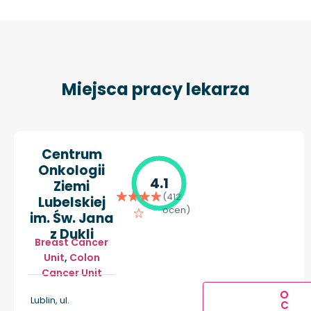
Miejsca pracy lekarza
Centrum
Onkologii
4.1
Ziemi
(412
Lubelskiej
ocen)
im. Św. Jana
z Dukli
Breast Cancer
Unit
,
Colon
Cancer Unit
O
Lublin, ul.
C