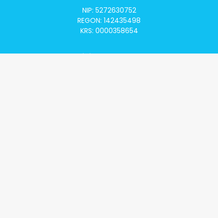
NIP: 5272630752
REGON: 142435498
KRS: 0000358654
Alivia Onkomapa
O projekcie
Lista placówek
Lista lekarzy
Programy lekowe
Klauzula informacyjna
Polityka prywatności
Regulamin
Kontakt
Alivia Onkofundacja
Poznaj naszą misję