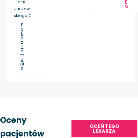
E
dr K.
Ń
Jaczew
skiego 7
P
o
k
a
ż
n
a
m
a
pi
e
Oceny
OCEŃ TEGO
LEKARZA
pacjentów