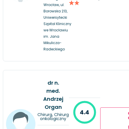
Wrocław, ul.
Borowska 213,
Uniwersytecki
Szpital Kliniczny
we Wrocławiu
im. Jana
Mikulicza-
Radeckiego
dr n.
med.
Andrzej
Organ
4.4
Chirurg, Chirurg
onkologiczny